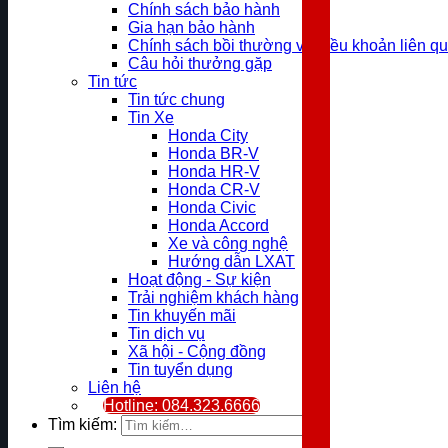
Chính sách bảo hành
Gia hạn bảo hành
Chính sách bồi thường và điều khoản liên q
Câu hỏi thưởng gặp
Tin tức
Tin tức chung
Tin Xe
Honda City
Honda BR-V
Honda HR-V
Honda CR-V
Honda Civic
Honda Accord
Xe và công nghệ
Hướng dẫn LXAT
Hoạt động - Sự kiện
Trải nghiệm khách hàng
Tin khuyến mãi
Tin dịch vụ
Xã hội - Cộng đồng
Tin tuyển dụng
Liên hệ
Hotline: 084.323.6666
Tìm kiếm: