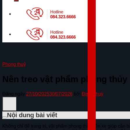
Hotline
084.323.6666
Hotline
084.323.6666
Phong thuỷ
Nên treo vật phẩm phong thủy 
Đăng ngày
27/10/2025
30/07/2026
bởi
Đinh Thuỳ
Nội dung bài viết
Không chỉ để trang trí, vật phẩm phong thủy trên xe giúp cân b