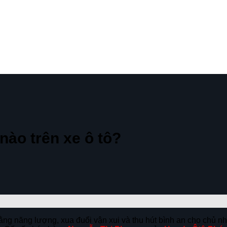
nào trên xe ô tô?
ằng năng lượng, xua đuổi vận xui và thu hút bình an cho chủ nhâ