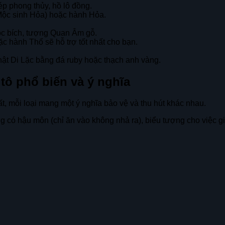
ép phong thủy, hồ lô đồng.
Mộc sinh Hỏa) hoặc hành Hỏa.
gọc bích, tượng Quan Âm gỗ.
 hành Thổ sẽ hỗ trợ tốt nhất cho bạn.
hật Di Lặc bằng đá ruby hoặc thạch anh vàng.
tô phổ biến và ý nghĩa
t, mỗi loại mang một ý nghĩa bảo vệ và thu hút khác nhau.
 có hậu môn (chỉ ăn vào không nhả ra), biểu tượng cho việc giữ 