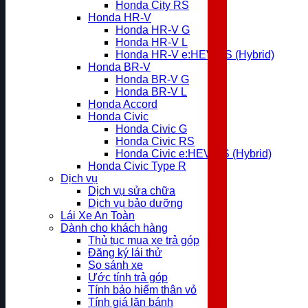
Honda City RS
Honda HR-V
Honda HR-V G
Honda HR-V L
Honda HR-V e:HEV RS (Hybrid)
Honda BR-V
Honda BR-V G
Honda BR-V L
Honda Accord
Honda Civic
Honda Civic G
Honda Civic RS
Honda Civic e:HEV RS (Hybrid)
Honda Civic Type R
Dịch vụ
Dịch vụ sửa chữa
Dịch vụ bảo dưỡng
Lái Xe An Toàn
Dành cho khách hàng
Thủ tục mua xe trả góp
Đăng ký lái thử
So sánh xe
Ước tính trả góp
Tính bảo hiểm thân vỏ
Tính giá lăn bánh