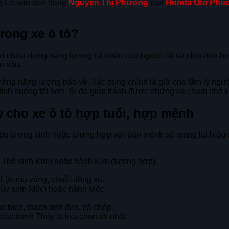
ng Cố vấn bán hàng
Nguyễn Thị Phương
của
Honda Ôtô Phú
rong xe ô tô?
 nơi chứa đựng năng lượng cá nhân của người lái và chịu ảnh hư
ẫn xấu.
rường năng lượng bảo vệ. Tác dụng chính là giữ cho tâm lý ngườ
lý tình huống tốt hơn, từ đó giúp tránh được những va chạm nhỏ 
 cho xe ô tô hợp tuổi, hợp mệnh
liệu tương sinh hoặc tương hợp với bản mệnh sẽ mang lại hiệu 
 Thổ sinh Kim) hoặc hành Kim (tương hợp).
 Lặc mạ vàng, chuỗi đồng xu.
ủy sinh Mộc) hoặc hành Mộc.
 bích, thạch anh đen, cá chép.
ặc hành Thủy là lựa chọn tốt nhất.