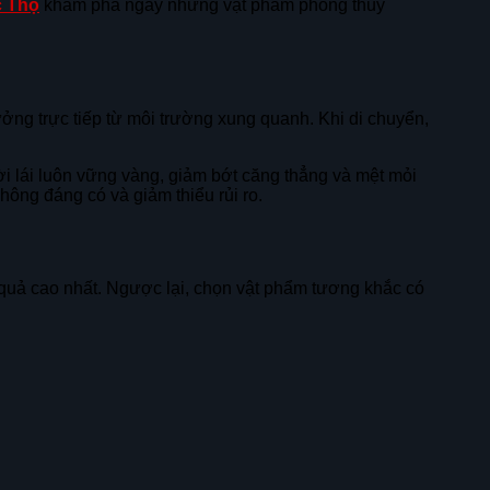
c Thọ
khám phá ngay những vật phẩm phong thủy
ởng trực tiếp từ môi trường xung quanh. Khi di chuyển,
i lái luôn vững vàng, giảm bớt căng thẳng và mệt mỏi
không đáng có và giảm thiểu rủi ro.
quả cao nhất. Ngược lại, chọn vật phẩm tương khắc có