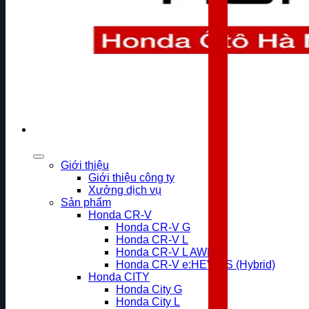
Giới thiệu
Giới thiệu công ty
Xưởng dịch vụ
Sản phẩm
Honda CR-V
Honda CR-V G
Honda CR-V L
Honda CR-V L AWD
Honda CR-V e:HEV RS (Hybrid)
Honda CITY
Honda City G
Honda City L