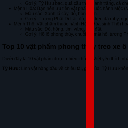
Gợi ý: Tỳ Hưu bạc, quả cầu thạch anh trắng, cá ch
Mệnh Hỏa: Bạn nên ưu tiên vật phẩm thuộc hành Mộc (
Màu sắc: Xanh lá cây, đỏ, hồng, tím.
Gợi ý: Tượng Phật Di Lặc đỏ, dây treo đá ruby, n
Mệnh Thổ: Vật phẩm thuộc hành Hỏa (Hỏa sinh Thổ) hoặc
Màu sắc: Đỏ, hồng, tím, vàng, nâu đất.
Gợi ý: Hồ lô phong thủy, chuỗi đá mắt hổ, tượng P
Top 10 vật phẩm phong thủy treo xe ô 
Dưới đây là 10 vật phẩm được nhiều chủ xe Việt yêu thích nhấ
Tỳ Hưu:
Linh vật hàng đầu về chiêu tài, giữ của. Tỳ Hưu không