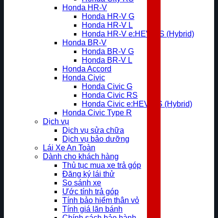
Honda HR-V
Honda HR-V G
Honda HR-V L
Honda HR-V e:HEV RS (Hybrid)
Honda BR-V
Honda BR-V G
Honda BR-V L
Honda Accord
Honda Civic
Honda Civic G
Honda Civic RS
Honda Civic e:HEV RS (Hybrid)
Honda Civic Type R
Dịch vụ
Dịch vụ sửa chữa
Dịch vụ bảo dưỡng
Lái Xe An Toàn
Dành cho khách hàng
Thủ tục mua xe trả góp
Đăng ký lái thử
So sánh xe
Ước tính trả góp
Tính bảo hiểm thân vỏ
Tính giá lăn bánh
Chính sách bảo hành