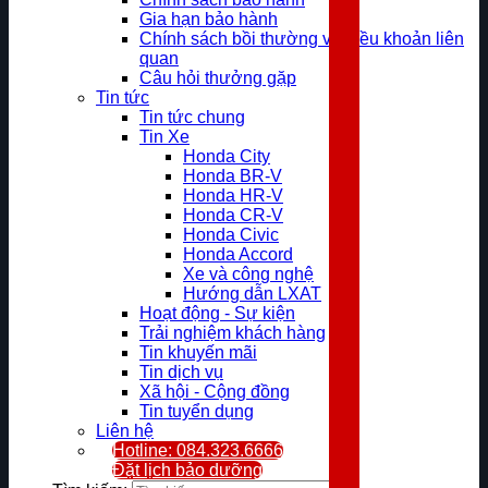
Gia hạn bảo hành
Chính sách bồi thường và điều khoản liên
quan
Câu hỏi thưởng gặp
Tin tức
Tin tức chung
Tin Xe
Honda City
Honda BR-V
Honda HR-V
Honda CR-V
Honda Civic
Honda Accord
Xe và công nghệ
Hướng dẫn LXAT
Hoạt động - Sự kiện
Trải nghiệm khách hàng
Tin khuyến mãi
Tin dịch vụ
Xã hội - Cộng đồng
Tin tuyển dụng
Liên hệ
Hotline: 084.323.6666
Đặt lịch bảo dưỡng