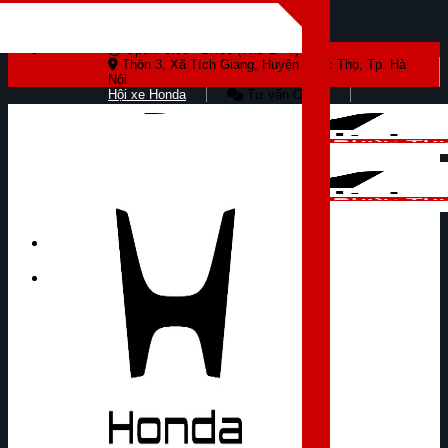
Skip to content
Open: 8:00 - 17:00 (Thứ 2 - 7)
Thôn 3, Xã Tích Giang, Huyện Phúc Thọ, Tp. Hà
Nội
Hội xe Honda
Tư vấn Online
Tìm kiếm: