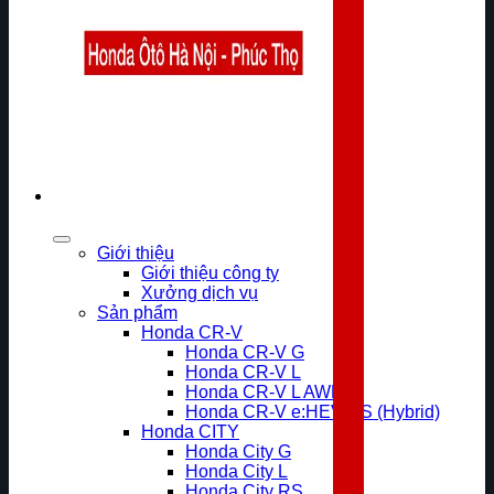
Giới thiệu
Giới thiệu công ty
Xưởng dịch vụ
Sản phẩm
Honda CR-V
Honda CR-V G
Honda CR-V L
Honda CR-V L AWD
Honda CR-V e:HEV RS (Hybrid)
Honda CITY
Honda City G
Honda City L
Honda City RS