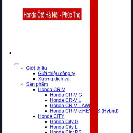
Giới thiệu
Giới thiệu công ty
Xưởng dịch vụ
Sản phẩm
Honda CR-V
Honda CR-V G
Honda CR-V L
Honda CR-V L AWD
Honda CR-V e:HEV RS (Hybrid)
Honda CITY
Honda City G
Honda City L
Honda City RS