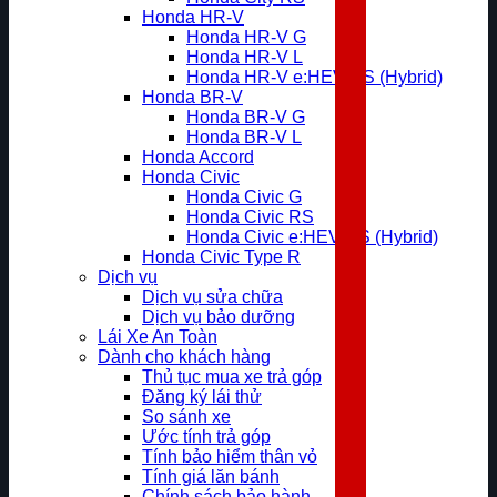
Honda HR-V
Honda HR-V G
Honda HR-V L
Honda HR-V e:HEV RS (Hybrid)
Honda BR-V
Honda BR-V G
Honda BR-V L
Honda Accord
Honda Civic
Honda Civic G
Honda Civic RS
Honda Civic e:HEV RS (Hybrid)
Honda Civic Type R
Dịch vụ
Dịch vụ sửa chữa
Dịch vụ bảo dưỡng
Lái Xe An Toàn
Dành cho khách hàng
Thủ tục mua xe trả góp
Đăng ký lái thử
So sánh xe
Ước tính trả góp
Tính bảo hiểm thân vỏ
Tính giá lăn bánh
Chính sách bảo hành