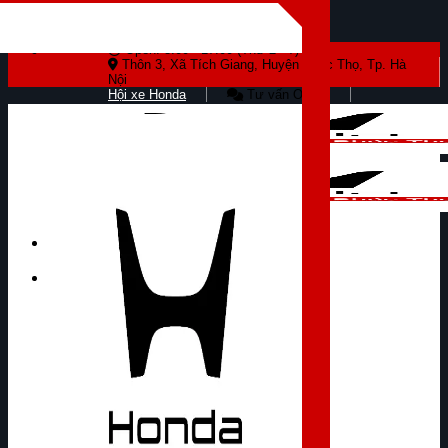
Skip to content
Open: 8:00 - 17:00 (Thứ 2 - 7)
Thôn 3, Xã Tích Giang, Huyện Phúc Thọ, Tp. Hà
Nội
Hội xe Honda
Tư vấn Online
Tìm kiếm: