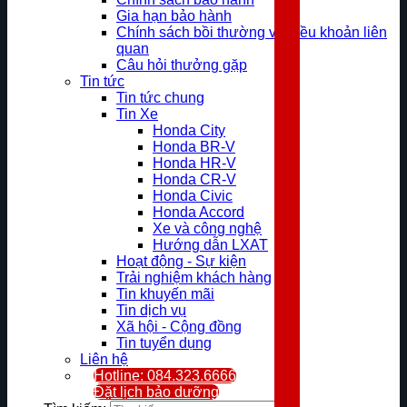
Gia hạn bảo hành
Chính sách bồi thường và điều khoản liên
quan
Câu hỏi thưởng gặp
Tin tức
Tin tức chung
Tin Xe
Honda City
Honda BR-V
Honda HR-V
Honda CR-V
Honda Civic
Honda Accord
Xe và công nghệ
Hướng dẫn LXAT
Hoạt động - Sự kiện
Trải nghiệm khách hàng
Tin khuyến mãi
Tin dịch vụ
Xã hội - Cộng đồng
Tin tuyển dụng
Liên hệ
Hotline: 084.323.6666
Đặt lịch bảo dưỡng