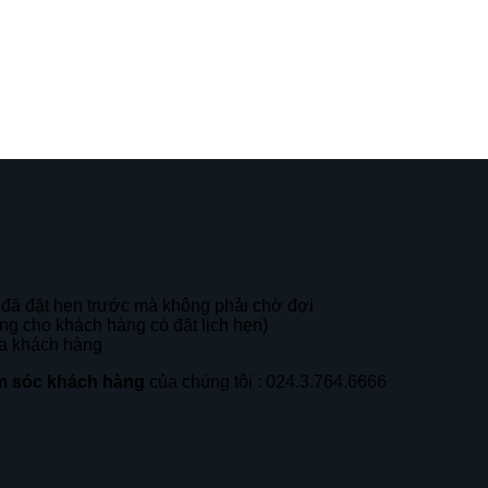
 đã đặt hẹn trước mà không phải chờ đợi
g cho khách hàng có đặt lịch hẹn)
ủa khách hàng
 sóc khách hàng
của chúng tôi : 024.3.764.6666