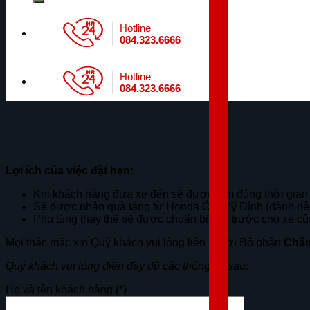
Hotline
084.323.6666
Hotline
084.323.6666
Lợi ích của việc đặt hẹn:
Khi khách hàng đưa xe đến sẽ được làm đúng thời gian
Sẽ được nhận quà tặng từ Honda Ôtô Mỹ Đình (dành riên
Phụ tùng thay thế sẽ được chuẩn bị sẵn trước cho xe c
Mọi thắc mắc xin Quý khách vui lòng liên hệ tới Bộ phận
Chăm
Quý khách vui lòng điền đầy đủ các thông tin sau:
Họ và tên khách hàng
(*)