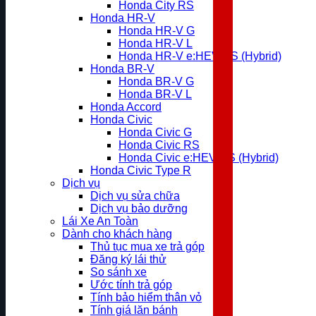
Honda City RS
Honda HR-V
Honda HR-V G
Honda HR-V L
Honda HR-V e:HEV RS (Hybrid)
Honda BR-V
Honda BR-V G
Honda BR-V L
Honda Accord
Honda Civic
Honda Civic G
Honda Civic RS
Honda Civic e:HEV RS (Hybrid)
Honda Civic Type R
Dịch vụ
Dịch vụ sửa chữa
Dịch vụ bảo dưỡng
Lái Xe An Toàn
Dành cho khách hàng
Thủ tục mua xe trả góp
Đăng ký lái thử
So sánh xe
Ước tính trả góp
Tính bảo hiểm thân vỏ
Tính giá lăn bánh