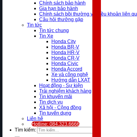
Chính sách bảo hành
Gia hạn bảo hành
Chính sách bồi thường và điều khoản liên q
Câu hỏi thưởng gặp
Tin tức
Tin tức chung
Tin Xe
Honda City
Honda BR-V
Honda HR-V
Honda CR-V
Honda Civic
Honda Accord
Xe và công nghệ
Hướng dẫn LXAT
Hoạt động - Sự kiện
Trải nghiệm khách hàng
Tin khuyến mãi
Tin dịch vụ
Xã hội - Cộng đồng
Tin tuyển dụng
Liên hệ
Hotline: 084.323.6666
Tìm kiếm: