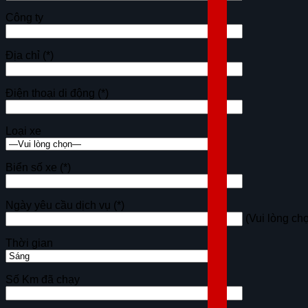
Công ty
Địa chỉ
(*)
Điện thoại di động
(*)
Loại xe
Biển số xe
(*)
Ngày yêu cầu dịch vụ
(*)
(Vui lòng ch
Thời gian
Số Km đã chạy