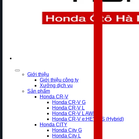
Giới thiệu
Giới thiệu công ty
Xưởng dịch vụ
Sản phẩm
Honda CR-V
Honda CR-V G
Honda CR-V L
Honda CR-V L AWD
Honda CR-V e:HEV RS (Hybrid)
Honda CITY
Honda City G
Honda City L