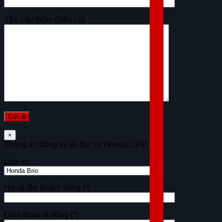
Yêu cầu thêm (Nếu có)
×
Thông tin đăng ký lái thử xe Honda CRV
Loại xe
Họ và tên khách hàng
(*)
Điện thoại di động
(*)