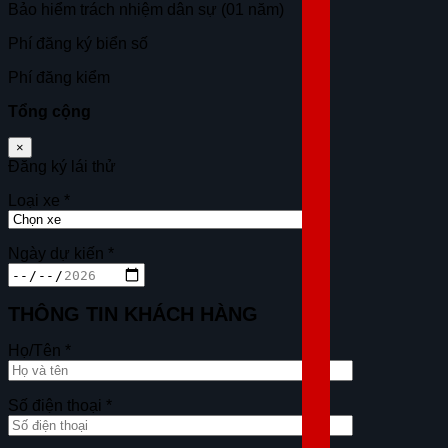
Bảo hiểm trách nhiệm dân sự (01 năm)
Phí đăng ký biển số
Phí đăng kiểm
Tổng cộng
×
Đăng ký lái thử
Loại xe
*
Ngày dự kiến
*
THÔNG TIN KHÁCH HÀNG
Họ/Tên
*
Số điện thoại
*