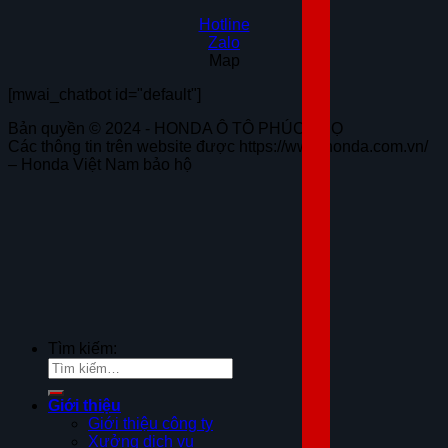
Hotline
Zalo
Map
[mwai_chatbot id="default"]
Bản quyền © 2024 - HONDA Ô TÔ PHÚC THỌ
Các thông tin trên website được https://www.honda.com.vn/
– Honda Việt Nam bảo hộ
Tìm kiếm:
Giới thiệu
Giới thiệu công ty
Xưởng dịch vụ