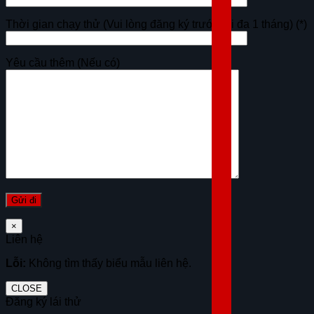
Thời gian chạy thử (Vui lòng đăng ký trước tối đa 1 tháng)
(*)
Yêu cầu thêm (Nếu có)
×
Liên hệ
Lỗi:
Không tìm thấy biểu mẫu liên hệ.
CLOSE
Đăng ký lái thử