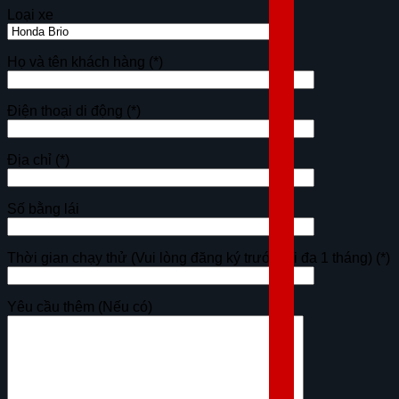
Loại xe
Họ và tên khách hàng
(*)
Điện thoại di động
(*)
Địa chỉ
(*)
Số bằng lái
Thời gian chạy thử (Vui lòng đăng ký trước tối đa 1 tháng)
(*)
Yêu cầu thêm (Nếu có)