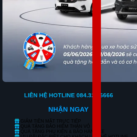
LIÊN HỆ HOTLINE 084.323.6666
NHẬN NGAY
GIẢM TIỀN MẶT TRỰC TIẾP
QUÀ TẶNG BẢO HIỂM THÂN VỎ
QUÀ TẶNG PHỤ KIỆN & BẢO HÀNH XE
ƯU ĐÃI ĐẶC BIỆT CHO KHÁCH LIÊN HỆ HOTLINE