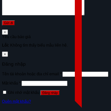
×
Yêu cầu báo giá
Lỗi:
Không tìm thấy biểu mẫu liên hệ.
×
Đăng nhập
Tên tài khoản hoặc địa chỉ email
*
Mật khẩu
*
Ghi nhớ mật khẩu
Đăng nhập
Quên mật khẩu?