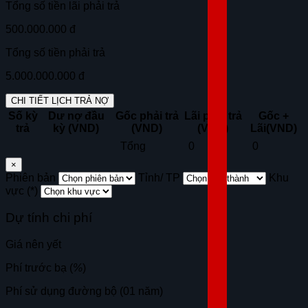
Tổng số tiền lãi phải trả
500.000.000 đ
Tổng số tiền phải trả
5.000.000.000 đ
CHI TIẾT LỊCH TRẢ NỢ
Số kỳ
Dư nợ đầu
Gốc phải trả
Lãi phải trả
Gốc +
trả
kỳ (VND)
(VND)
(VND)
Lãi(VND)
Tổng
0
0
×
Phiên bản
Tỉnh/ TP
Khu
vực (*)
Dự tính chi phí
Giá nên yết
Phí trước bạ (
%
)
Phí sử dụng đường bộ (01 năm)