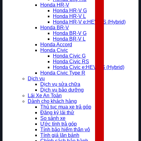
Honda HR-V
Honda HR-V G
Honda HR-V L
Honda HR-V e:HEV RS (Hybrid)
Honda BR-V
Honda BR-V G
Honda BR-V L
Honda Accord
Honda Civic
Honda Civic G
Honda Civic RS
Honda Civic e:HEV RS (Hybrid)
Honda Civic Type R
Dịch vụ
Dịch vụ sửa chữa
Dịch vụ bảo dưỡng
Lái Xe An Toàn
Dành cho khách hàng
Thủ tục mua xe trả góp
Đăng ký lái thử
So sánh xe
Ước tính trả góp
Tính bảo hiểm thân vỏ
Tính giá lăn bánh
Chính sách bảo hành