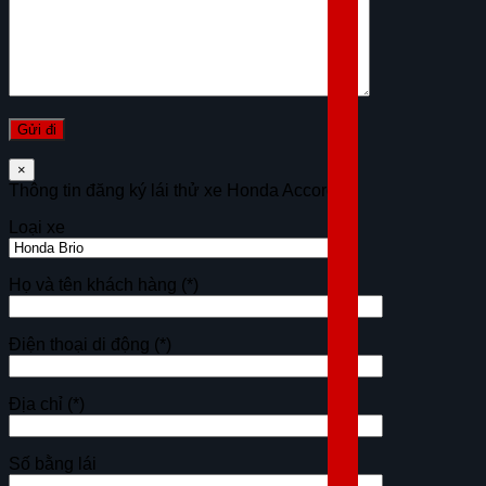
×
Thông tin đăng ký lái thử xe Honda Accord
Loại xe
Họ và tên khách hàng
(*)
Điện thoại di động
(*)
Địa chỉ
(*)
Số bằng lái