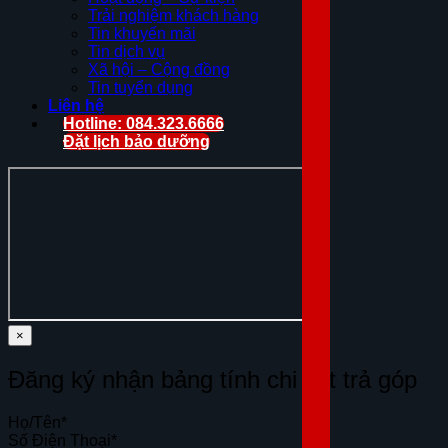
Trải nghiệm khách hàng
Tin khuyến mãi
Tin dịch vụ
Xã hội – Cộng đồng
Tin tuyển dụng
Liên hệ
Hotline: 084.323.6666
Đặt lịch bảo dưỡng
×
Đăng ký nhận bảng tính chi tiết trả góp
Họ/Tên
*
Số Điện Thoại
*