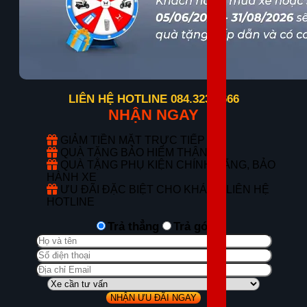
LIÊN HỆ HOTLINE 084.323.6666
NHẬN NGAY
GIẢM TIỀN MẶT TRỰC TIẾP
QUÀ TẶNG BẢO HIỂM THÂN VỎ
QUÀ TẶNG PHỤ KIỆN CHÍNH HÃNG, BẢO
HÀNH XE
ƯU ĐÃI ĐẶC BIỆT CHO KHÁCH LIÊN HỆ
HOTLINE
Trả thẳng
Trả góp