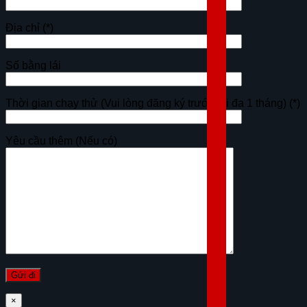
Địa chỉ
(*)
Số bằng lái
Thời gian chạy thử (Vui lòng đăng ký trước tối đa 1 tháng)
(*)
Yêu cầu thêm (Nếu có)
×