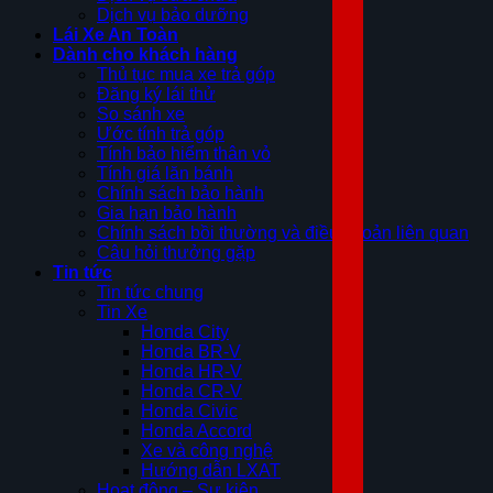
Dịch vụ bảo dưỡng
Lái Xe An Toàn
Dành cho khách hàng
Thủ tục mua xe trả góp
Đăng ký lái thử
So sánh xe
Ước tính trả góp
Tính bảo hiểm thân vỏ
Tính giá lăn bánh
Chính sách bảo hành
Gia hạn bảo hành
Chính sách bồi thường và điều khoản liên quan
Câu hỏi thưởng gặp
Tin tức
Tin tức chung
Tin Xe
Honda City
Honda BR-V
Honda HR-V
Honda CR-V
Honda Civic
Honda Accord
Xe và công nghệ
Hướng dẫn LXAT
Hoạt động – Sự kiện