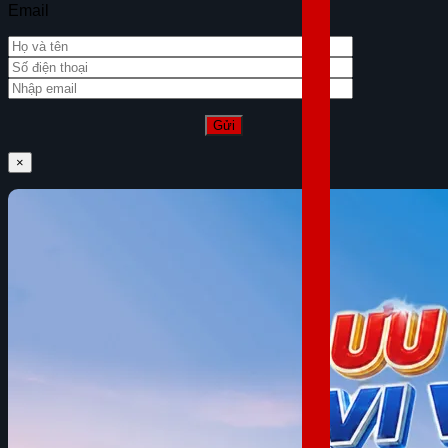
Email
×