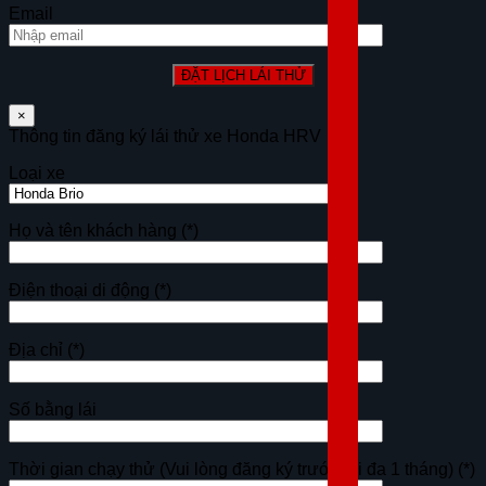
Email
×
Thông tin đăng ký lái thử xe Honda HRV
Loại xe
Họ và tên khách hàng
(*)
Điện thoại di động
(*)
Địa chỉ
(*)
Số bằng lái
Thời gian chạy thử (Vui lòng đăng ký trước tối đa 1 tháng)
(*)