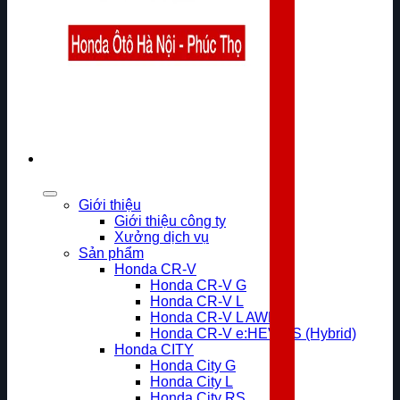
Giới thiệu
Giới thiệu công ty
Xưởng dịch vụ
Sản phẩm
Honda CR-V
Honda CR-V G
Honda CR-V L
Honda CR-V L AWD
Honda CR-V e:HEV RS (Hybrid)
Honda CITY
Honda City G
Honda City L
Honda City RS