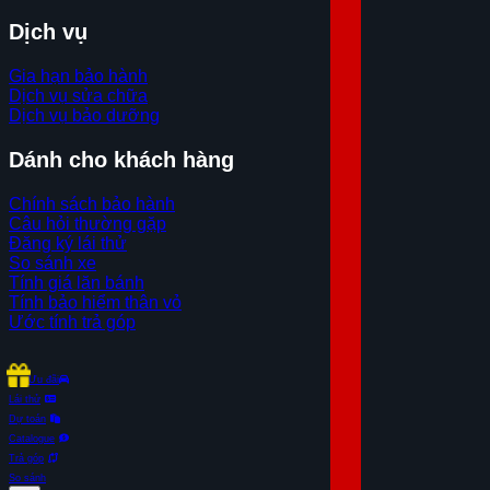
Dịch vụ
Gia hạn bảo hành
Dịch vụ sửa chữa
Dịch vụ bảo dưỡng
Dánh cho khách hàng
Chính sách bảo hành
Câu hỏi thường gặp
Đăng ký lái thử
So sánh xe
Tính giá lăn bánh
Tính bảo hiểm thân vỏ
Ước tính trả góp
Ưu đãi
Lái thử
Dự toán
Catalogue
Trả góp
So sánh