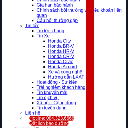
Gia hạn bảo hành
Chính sách bồi thường và điều khoản liên
quan
Câu hỏi thưởng gặp
Tin tức
Tin tức chung
Tin Xe
Honda City
Honda BR-V
Honda HR-V
Honda CR-V
Honda Civic
Honda Accord
Xe và công nghệ
Hướng dẫn LXAT
Hoạt động - Sự kiện
Trải nghiệm khách hàng
Tin khuyến mãi
Tin dịch vụ
Xã hội - Cộng đồng
Tin tuyển dụng
Liên hệ
Hotline: 084.323.6666
Đặt lịch bảo dưỡng