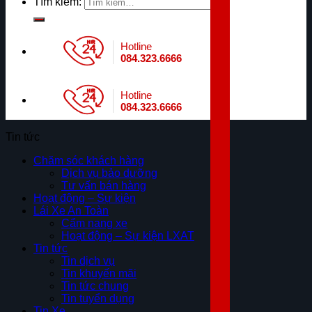
Tìm kiếm:
Hotline
084.323.6666
Hotline
084.323.6666
Tin tức
Chăm sóc khách hàng
Dịch vụ bảo dưỡng
Tư vấn bán hàng
Hoạt động – Sự kiện
Lái Xe An Toàn
Cẩm nang xe
Hoạt động – Sự kiện LXAT
Tin tức
Tin dịch vụ
Tin khuyến mãi
Tin tức chung
Tin tuyển dụng
Tin Xe