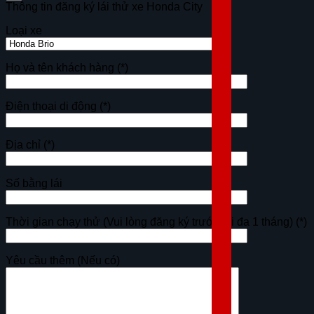
Thông tin đăng ký lái thử xe Honda City
Loại xe
Họ và tên khách hàng
(*)
Điện thoại di động
(*)
Địa chỉ
(*)
Số bằng lái
Thời gian chạy thử (Vui lòng đăng ký trước tối đa 1 tháng)
(*)
Yêu cầu thêm (Nếu có)