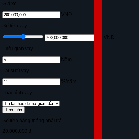
Giá xe
VNĐ
Số tiền vay
VNĐ
Thời gian vay
Năm
Lãi suất vay
%/năm
Loại hình vay
Tính toán
Số tiền hàng tháng phải trả
20.000.000 đ