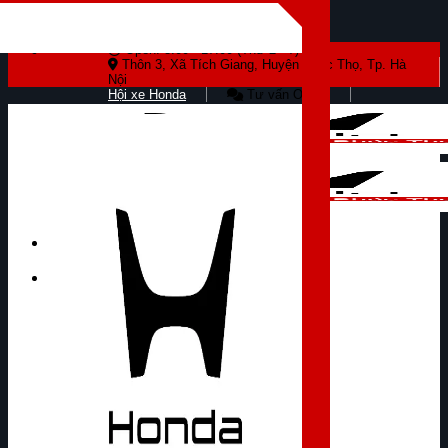
Skip to content
Open: 8:00 - 17:00 (Thứ 2 - 7)
Thôn 3, Xã Tích Giang, Huyện Phúc Thọ, Tp. Hà
Nội
Hội xe Honda
Tư vấn Online
Tìm kiếm: