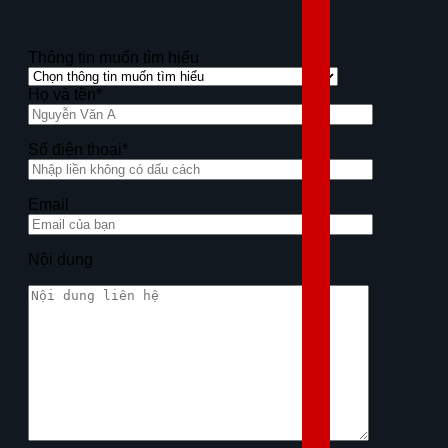
Thông tin muốn tìm hiểu
Họ và tên*
Số điện thoại*
Email
Nội dung