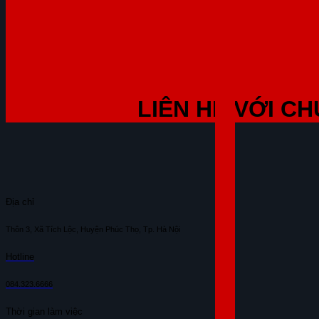
LIÊN HỆ VỚI CH
Địa chỉ
Thôn 3, Xã Tích Lộc, Huyện Phúc Thọ, Tp. Hà Nội
Hotline
084.323.6666
Thời gian làm việc