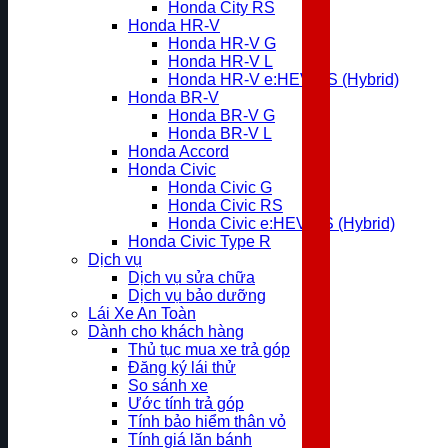
Honda City RS
Honda HR-V
Honda HR-V G
Honda HR-V L
Honda HR-V e:HEV RS (Hybrid)
Honda BR-V
Honda BR-V G
Honda BR-V L
Honda Accord
Honda Civic
Honda Civic G
Honda Civic RS
Honda Civic e:HEV RS (Hybrid)
Honda Civic Type R
Dịch vụ
Dịch vụ sửa chữa
Dịch vụ bảo dưỡng
Lái Xe An Toàn
Dành cho khách hàng
Thủ tục mua xe trả góp
Đăng ký lái thử
So sánh xe
Ước tính trả góp
Tính bảo hiểm thân vỏ
Tính giá lăn bánh