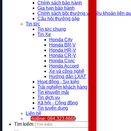
Chính sách bảo hành
Gia hạn bảo hành
Chính sách bồi thường và điều khoản liên q
Câu hỏi thưởng gặp
Tin tức
Tin tức chung
Tin Xe
Honda City
Honda BR-V
Honda HR-V
Honda CR-V
Honda Civic
Honda Accord
Xe và công nghệ
Hướng dẫn LXAT
Hoạt động - Sự kiện
Trải nghiệm khách hàng
Tin khuyến mãi
Tin dịch vụ
Xã hội - Cộng đồng
Tin tuyển dụng
Liên hệ
Hotline: 084.323.6666
Tìm kiếm: