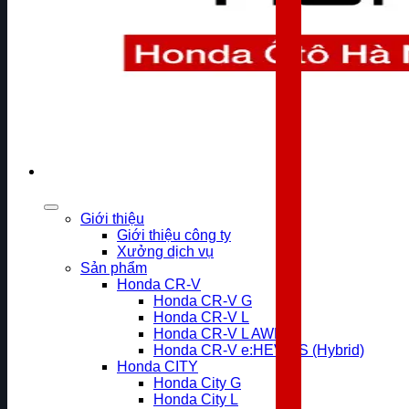
Giới thiệu
Giới thiệu công ty
Xưởng dịch vụ
Sản phẩm
Honda CR-V
Honda CR-V G
Honda CR-V L
Honda CR-V L AWD
Honda CR-V e:HEV RS (Hybrid)
Honda CITY
Honda City G
Honda City L