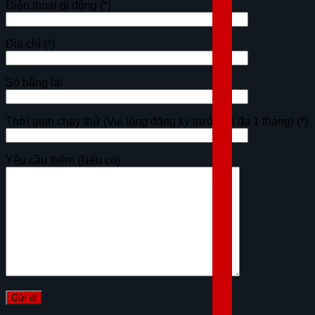
Điện thoại di động
(*)
Địa chỉ
(*)
Số bằng lái
Thời gian chạy thử (Vui lòng đăng ký trước tối đa 1 tháng)
(*)
Yêu cầu thêm (Nếu có)