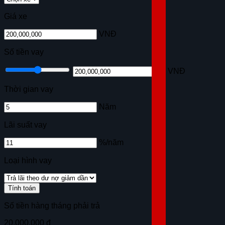
Giá xe
VNĐ
Số tiền vay
VNĐ
Thời gian vay
Năm
Lãi suất vay
%/năm
Loại hình vay
Tính toán
Số tiền hàng tháng phải trả
20.000.000 đ