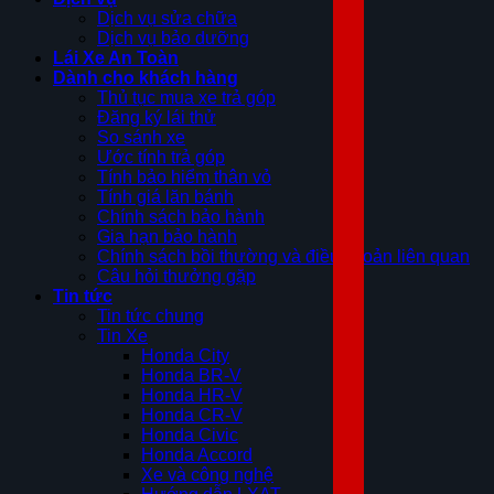
Dịch vụ sửa chữa
Dịch vụ bảo dưỡng
Lái Xe An Toàn
Dành cho khách hàng
Thủ tục mua xe trả góp
Đăng ký lái thử
So sánh xe
Ước tính trả góp
Tính bảo hiểm thân vỏ
Tính giá lăn bánh
Chính sách bảo hành
Gia hạn bảo hành
Chính sách bồi thường và điều khoản liên quan
Câu hỏi thưởng gặp
Tin tức
Tin tức chung
Tin Xe
Honda City
Honda BR-V
Honda HR-V
Honda CR-V
Honda Civic
Honda Accord
Xe và công nghệ