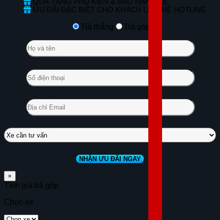
QUÀ TẶNG PHỤ KIỆN & BẢO HÀNH XE
ƯU ĐÃI ĐẶC BIỆT CHO KHÁCH LIÊN HỆ HOTLINE
Trả thẳng
Trả góp
×
Tính giá trả góp
Chọn xe