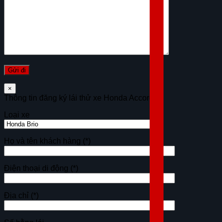
×
Thông tin đăng ký lái thử xe Honda Accord
Loại xe
Họ và tên khách hàng
(*)
Điện thoại di động
(*)
Địa chỉ
(*)