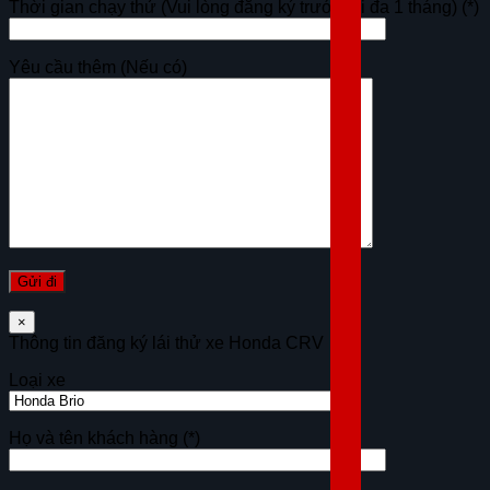
Thời gian chạy thử (Vui lòng đăng ký trước tối đa 1 tháng)
(*)
Yêu cầu thêm (Nếu có)
×
Thông tin đăng ký lái thử xe Honda CRV
Loại xe
Họ và tên khách hàng
(*)