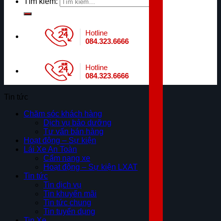
Tìm kiếm:
Hotline
084.323.6666
Hotline
084.323.6666
Tin tức
Chăm sóc khách hàng
Dịch vụ bảo dưỡng
Tư vấn bán hàng
Hoạt động – Sự kiện
Lái Xe An Toàn
Cẩm nang xe
Hoạt động – Sự kiện LXAT
Tin tức
Tin dịch vụ
Tin khuyến mãi
Tin tức chung
Tin tuyển dụng
Tin Xe