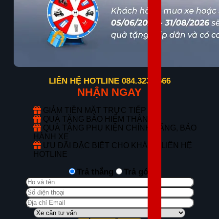
LIÊN HỆ HOTLINE 084.323.6666
NHẬN NGAY
GIẢM TIỀN MẶT TRỰC TIẾP
QUÀ TẶNG BẢO HIỂM THÂN VỎ
QUÀ TẶNG PHỤ KIỆN CHÍNH HÃNG, BẢO
HÀNH XE
ƯU ĐÃI ĐẶC BIỆT CHO KHÁCH LIÊN HỆ
HOTLINE
Trả thẳng
Trả góp