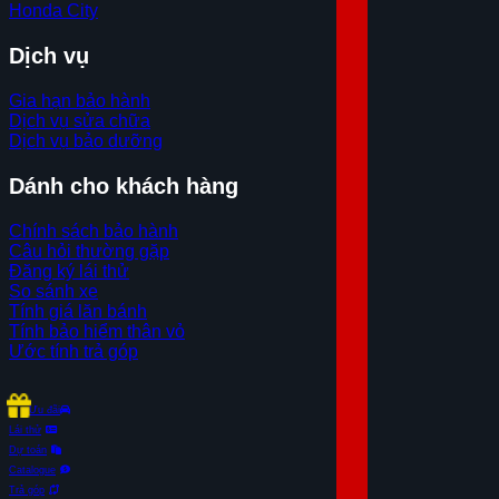
Honda City
Dịch vụ
Gia hạn bảo hành
Dịch vụ sửa chữa
Dịch vụ bảo dưỡng
Dánh cho khách hàng
Chính sách bảo hành
Câu hỏi thường gặp
Đăng ký lái thử
So sánh xe
Tính giá lăn bánh
Tính bảo hiểm thân vỏ
Ước tính trả góp
Ưu đãi
Lái thử
Dự toán
Catalogue
Trả góp