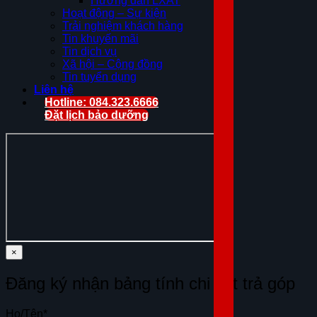
Hướng dẫn LXAT
Hoạt động – Sự kiện
Trải nghiệm khách hàng
Tin khuyến mãi
Tin dịch vụ
Xã hội – Cộng đồng
Tin tuyển dụng
Liên hệ
Hotline: 084.323.6666
Đặt lịch bảo dưỡng
×
Đăng ký nhận bảng tính chi tiết trả góp
Họ/Tên
*