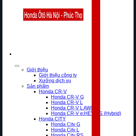
Giới thiệu
Giới thiệu công ty
Xưởng dịch vụ
Sản phẩm
Honda CR-V
Honda CR-V G
Honda CR-V L
Honda CR-V L AWD
Honda CR-V e:HEV RS (Hybrid)
Honda CITY
Honda City G
Honda City L
Honda City RS