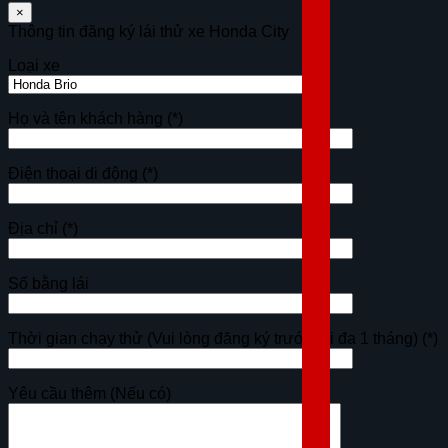
×
Thông tin đăng ký lái thử xe Honda City
Loại xe
Họ và tên khách hàng
(*)
Điện thoại di động
(*)
Địa chỉ
(*)
Số bằng lái
Thời gian chạy thử (Vui lòng đăng ký trước tối đa 1 tháng)
(*)
Yêu cầu thêm (Nếu có)