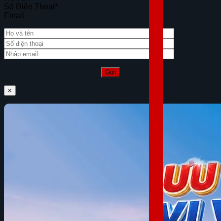
Số Điện Thoại
*
Email
×