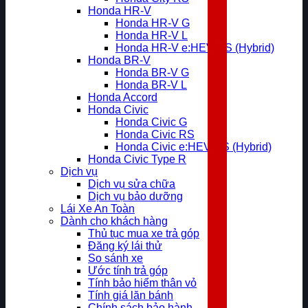
Honda HR-V
Honda HR-V G
Honda HR-V L
Honda HR-V e:HEV RS (Hybrid)
Honda BR-V
Honda BR-V G
Honda BR-V L
Honda Accord
Honda Civic
Honda Civic G
Honda Civic RS
Honda Civic e:HEV RS (Hybrid)
Honda Civic Type R
Dịch vụ
Dịch vụ sửa chữa
Dịch vụ bảo dưỡng
Lái Xe An Toàn
Dành cho khách hàng
Thủ tục mua xe trả góp
Đăng ký lái thử
So sánh xe
Ước tính trả góp
Tính bảo hiểm thân vỏ
Tính giá lăn bánh
Chính sách bảo hành