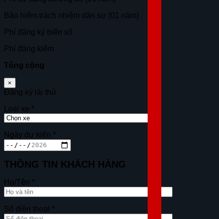
Bảo hiểm trách nhiệm dân sự (01 năm)
Phí đăng ký biển số
Phí đăng kiểm
Tổng cộng
×
Đăng ký lái thử
Loại xe
*
Ngày dự kiến
*
THÔNG TIN KHÁCH HÀNG
Họ/Tên
*
Số điện thoại
*