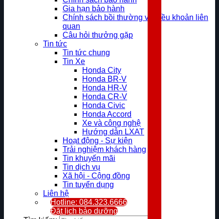
Gia hạn bảo hành
Chính sách bồi thường và điều khoản liên
quan
Câu hỏi thưởng gặp
Tin tức
Tin tức chung
Tin Xe
Honda City
Honda BR-V
Honda HR-V
Honda CR-V
Honda Civic
Honda Accord
Xe và công nghệ
Hướng dẫn LXAT
Hoạt động - Sự kiện
Trải nghiệm khách hàng
Tin khuyến mãi
Tin dịch vụ
Xã hội - Cộng đồng
Tin tuyển dụng
Liên hệ
Hotline: 084.323.6666
Đặt lịch bảo dưỡng