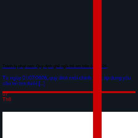
Tránh bị phạt oan: Quy định ghế ngồi trẻ em trên ô tô 2026
Từ ngày 01/07/2026, quy định mới chính thức áp dụng yêu
cầu trẻ em dưới [...]
07
Th8