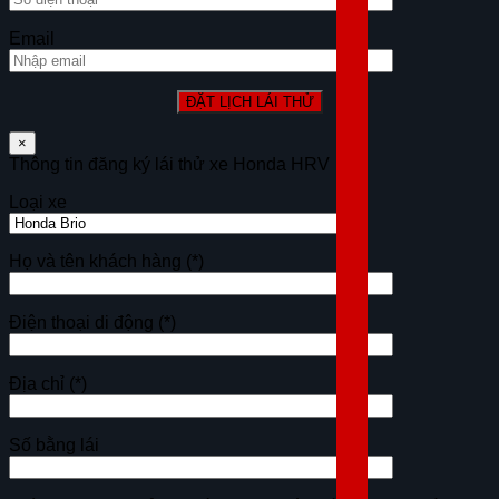
Email
×
Thông tin đăng ký lái thử xe Honda HRV
Loại xe
Họ và tên khách hàng
(*)
Điện thoại di động
(*)
Địa chỉ
(*)
Số bằng lái