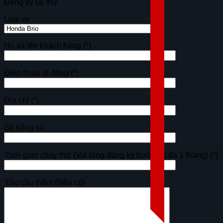
Đăng ký lái thử
Loại xe
Họ và tên khách hàng
(*)
Điện thoại di động
(*)
Địa chỉ
(*)
Số bằng lái
Thời gian chạy thử (Vui lòng đăng ký trước tối đa 1 tháng)
(*)
Yêu cầu thêm (Nếu có)