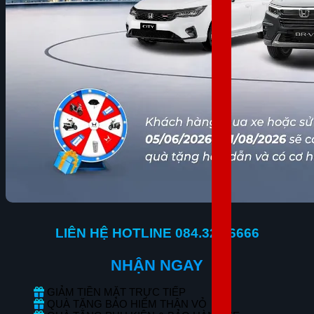
LIÊN HỆ HOTLINE 084.323.6666
NHẬN NGAY
GIẢM TIỀN MẶT TRỰC TIẾP
QUÀ TẶNG BẢO HIỂM THÂN VỎ