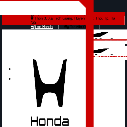
Skip to content
Open: 8:00 - 17:00 (Thứ 2 - 7)
Thôn 3, Xã Tích Giang, Huyện Phúc Thọ, Tp. Hà
Nội
Hội xe Honda
Tư vấn Online
Tìm kiếm: