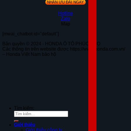
Hotline
Zalo
Map
[mwai_chatbot id="default"]
Bản quyền © 2024 - HONDA Ô TÔ PHÚC THỌ
Các thông tin trên website được https://www.honda.com.vn/
– Honda Việt Nam bảo hộ
Tìm kiếm:
Giới thiệu
Giới thiệu công ty