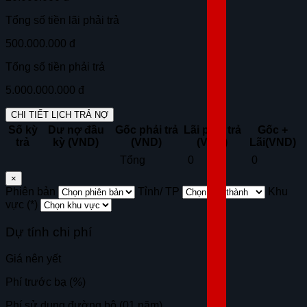
Tổng số tiền lãi phải trả
500.000.000 đ
Tổng số tiền phải trả
5.000.000.000 đ
CHI TIẾT LỊCH TRẢ NỢ
Số kỳ
Dư nợ đầu
Gốc phải trả
Lãi phải trả
Gốc +
trả
kỳ (VND)
(VND)
(VND)
Lãi(VND)
Tổng
0
0
×
Phiên bản
Tỉnh/ TP
Khu
vực (*)
Dự tính chi phí
Giá nên yết
Phí trước bạ (
%
)
Phí sử dụng đường bộ (01 năm)