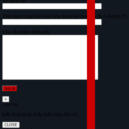
Số bằng lái
Thời gian chạy thử (Vui lòng đăng ký trước tối đa 1 tháng)
(*)
Yêu cầu thêm (Nếu có)
×
Liên hệ
Lỗi:
Không tìm thấy biểu mẫu liên hệ.
CLOSE