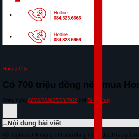
Hotline
084.323.6666
Hotline
084.323.6666
Honda City
Có 700 triệu đồng nên mua Ho
Đăng ngày
06/06/2026
05/08/2026
bởi
Đinh Thuỳ
Nội dung bài viết
Với ngân sách khoảng 700 triệu đồng, nhiều khách hàng thư