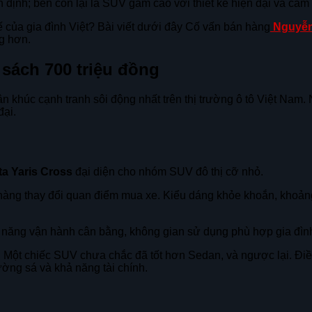
 định; bên còn lại là SUV gầm cao với thiết kế hiện đại và cảm
 của gia đình Việt? Bài viết dưới đây Cố vấn bán hàng
Nguyễn
ng hơn.
 sách 700 triệu đồng
n khúc cạnh tranh sôi động nhất trên thị trường ô tô Việt Nam
đại.
ota Yaris Cross
đại diện cho nhóm SUV đô thị cỡ nhỏ.
hàng thay đổi quan điểm mua xe. Kiểu dáng khỏe khoắn, khoảng
 năng vận hành cân bằng, không gian sử dụng phù hợp gia đình 
. Một chiếc SUV chưa chắc đã tốt hơn Sedan, và ngược lại. Đi
ờng sá và khả năng tài chính.