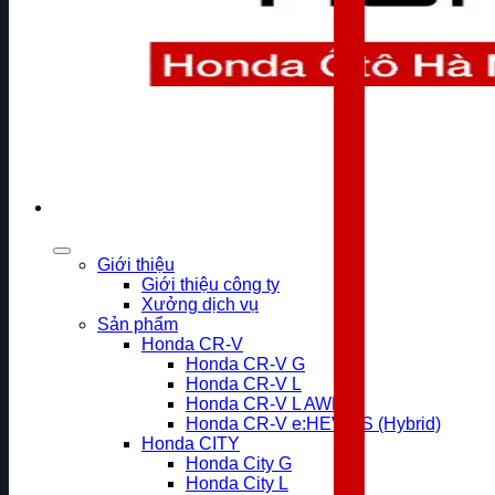
Giới thiệu
Giới thiệu công ty
Xưởng dịch vụ
Sản phẩm
Honda CR-V
Honda CR-V G
Honda CR-V L
Honda CR-V L AWD
Honda CR-V e:HEV RS (Hybrid)
Honda CITY
Honda City G
Honda City L