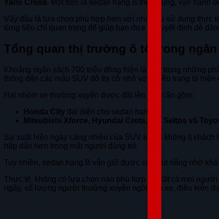
Yaris Cross
. Một bên là sedan hạng B thực dụng, vận hành ổn
Vậy đâu là lựa chọn phù hợp hơn với nhu cầu sử dụng thực tế
từng tiêu chí quan trọng để giúp bạn đưa ra quyết định dễ dà
Tổng quan thị trường ô tô trong ngân
Khoảng ngân sách 700 triệu đồng hiện là một trong những phâ
thống đến các mẫu SUV đô thị cỡ nhỏ với nhiều trang bị hiện 
Hai nhóm xe thường xuyên được đặt lên bàn cân gồm:
Honda City
đại diện cho sedan hạng B.
Mitsubishi Xforce, Hyundai Creta, Kia Seltos và Toy
Sự xuất hiện ngày càng nhiều của SUV khiến không ít khách 
hấp dẫn hơn trong mắt người dùng trẻ.
Tuy nhiên, sedan hạng B vẫn giữ được sức hút riêng nhờ khả
Thực tế, không có lựa chọn nào phù hợp với tất cả mọi người
ngày, số lượng người thường xuyên ngồi trên xe, điều kiện đư