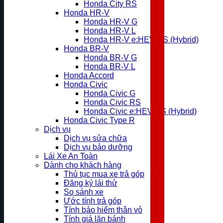
Honda City RS
Honda HR-V
Honda HR-V G
Honda HR-V L
Honda HR-V e:HEV RS (Hybrid)
Honda BR-V
Honda BR-V G
Honda BR-V L
Honda Accord
Honda Civic
Honda Civic G
Honda Civic RS
Honda Civic e:HEV RS (Hybrid)
Honda Civic Type R
Dịch vụ
Dịch vụ sửa chữa
Dịch vụ bảo dưỡng
Lái Xe An Toàn
Dành cho khách hàng
Thủ tục mua xe trả góp
Đăng ký lái thử
So sánh xe
Ước tính trả góp
Tính bảo hiểm thân vỏ
Tính giá lăn bánh