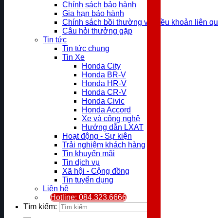
Chính sách bảo hành
Gia hạn bảo hành
Chính sách bồi thường và điều khoản liên q
Câu hỏi thưởng gặp
Tin tức
Tin tức chung
Tin Xe
Honda City
Honda BR-V
Honda HR-V
Honda CR-V
Honda Civic
Honda Accord
Xe và công nghệ
Hướng dẫn LXAT
Hoạt động - Sự kiện
Trải nghiệm khách hàng
Tin khuyến mãi
Tin dịch vụ
Xã hội - Cộng đồng
Tin tuyển dụng
Liên hệ
Hotline: 084.323.6666
Tìm kiếm: