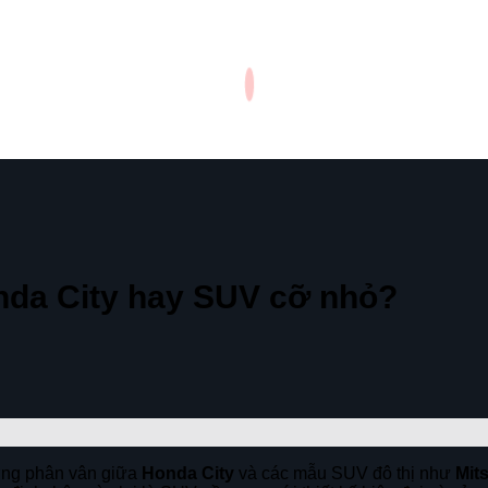
nda City hay SUV cỡ nhỏ?
ờng phân vân giữa
Honda City
và các mẫu SUV đô thị như
Mit