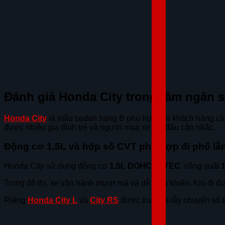
Đánh giá Honda City trong tầm ngân s
Honda City
là mẫu sedan hạng B phù hợp với khách hàng cần 
được nhiều gia đình trẻ và người mua xe lần đầu cân nhắc.
Động cơ 1.5L và hộp số CVT phù hợp đi phố lẫn
Honda City sử dụng động cơ
1.5L DOHC i-VTEC
, công suất
Trong đô thị, xe vận hành mượt mà và dễ điều khiển. Khi đi đư
Riêng
Honda City L
và
City RS
được trang bị lẫy chuyển số t