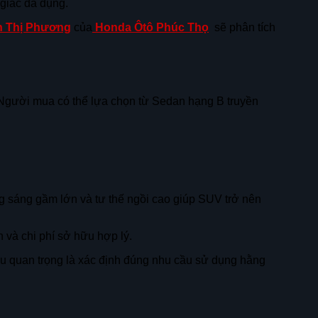
 giác đa dụng.
 Thị Phương
của
Honda Ôtô Phúc Thọ
sẽ phân tích
. Người mua có thể lựa chọn từ Sedan hạng B truyền
 sáng gầm lớn và tư thế ngồi cao giúp SUV trở nên
và chi phí sở hữu hợp lý.
ều quan trọng là xác định đúng nhu cầu sử dụng hằng