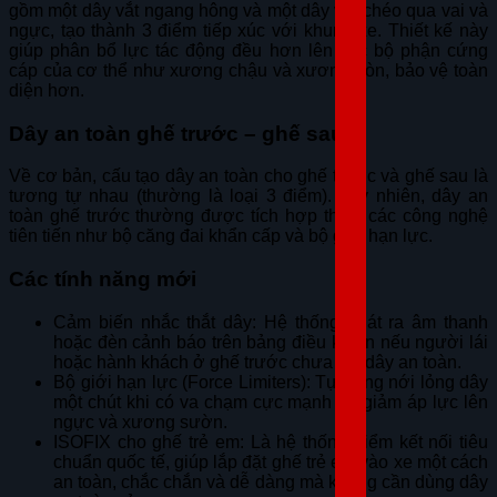
gồm một dây vắt ngang hông và một dây vắt chéo qua vai và
ngực, tạo thành 3 điểm tiếp xúc với khung xe. Thiết kế này
giúp phân bổ lực tác động đều hơn lên các bộ phận cứng
cáp của cơ thể như xương chậu và xương đòn, bảo vệ toàn
diện hơn.
Dây an toàn ghế trước – ghế sau
Về cơ bản, cấu tạo dây an toàn cho ghế trước và ghế sau là
tương tự nhau (thường là loại 3 điểm). Tuy nhiên, dây an
toàn ghế trước thường được tích hợp thêm các công nghệ
tiên tiến như bộ căng đai khẩn cấp và bộ giới hạn lực.
Các tính năng mới
Cảm biến nhắc thắt dây: Hệ thống phát ra âm thanh
hoặc đèn cảnh báo trên bảng điều khiển nếu người lái
hoặc hành khách ở ghế trước chưa cài dây an toàn.
Bộ giới hạn lực (Force Limiters): Tự động nới lỏng dây
một chút khi có va chạm cực mạnh để giảm áp lực lên
ngực và xương sườn.
ISOFIX cho ghế trẻ em: Là hệ thống điểm kết nối tiêu
chuẩn quốc tế, giúp lắp đặt ghế trẻ em vào xe một cách
an toàn, chắc chắn và dễ dàng mà không cần dùng dây