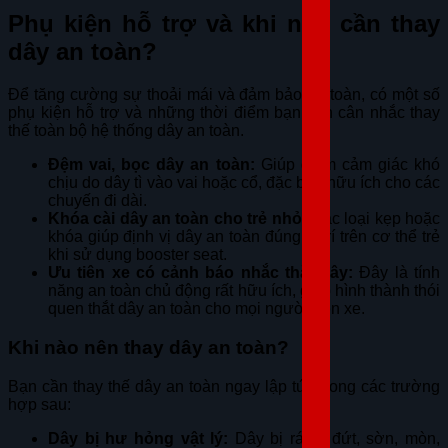
Phụ kiện hỗ trợ và khi nào cần thay
dây an toàn?
Để tăng cường sự thoải mái và đảm bảo an toàn, có một số
phụ kiện hỗ trợ và những thời điểm bạn cần cân nhắc thay
thế toàn bộ hệ thống dây an toàn.
Đệm vai, bọc dây an toàn:
Giúp giảm cảm giác khó
chịu do dây tì vào vai hoặc cổ, đặc biệt hữu ích cho các
chuyến đi dài.
Khóa cài dây an toàn cho trẻ nhỏ:
Các loại kẹp hoặc
khóa giúp định vị dây an toàn đúng vị trí trên cơ thể trẻ
khi sử dụng booster seat.
Ưu tiên xe có cảnh báo nhắc thắt dây:
Đây là tính
năng an toàn chủ động rất hữu ích, giúp hình thành thói
quen thắt dây an toàn cho mọi người trên xe.
Khi nào nên thay dây an toàn?
Bạn cần thay thế dây an toàn ngay lập tức trong các trường
hợp sau:
Dây bị hư hỏng vật lý:
Dây bị rách, đứt, sờn, mòn,