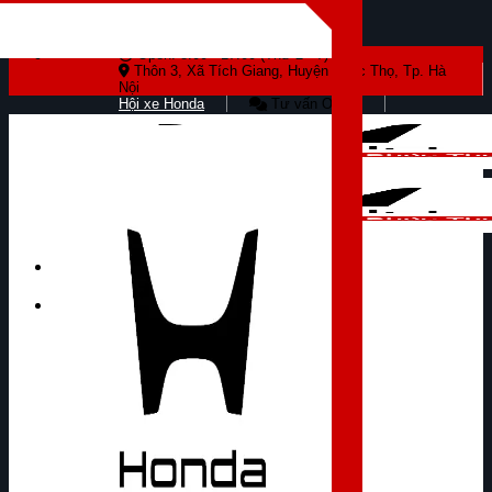
Skip to content
Open: 8:00 - 17:00 (Thứ 2 - 7)
Thôn 3, Xã Tích Giang, Huyện Phúc Thọ, Tp. Hà
Nội
Hội xe Honda
Tư vấn Online
Tìm kiếm: