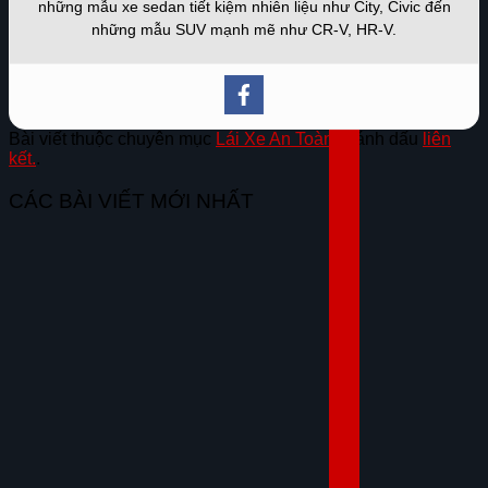
những mẫu xe sedan tiết kiệm nhiên liệu như City, Civic đến
những mẫu SUV mạnh mẽ như CR-V, HR-V.
Bài viết thuộc chuyên mục
Lái Xe An Toàn
. Đánh dấu
liên
kết.
.
CÁC BÀI VIẾT MỚI NHẤT