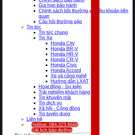
Gia hạn bảo hành
Chính sách bồi thường và điều khoản liên
quan
Câu hỏi thưởng gặp
Tin tức
Tin tức chung
Tin Xe
Honda City
Honda BR-V
Honda HR-V
Honda CR-V
Honda Civic
Honda Accord
Xe và công nghệ
Hướng dẫn LXAT
Hoạt động - Sự kiện
Trải nghiệm khách hàng
Tin khuyến mãi
Tin dịch vụ
Xã hội - Cộng đồng
Tin tuyển dụng
Liên hệ
Hotline: 084.323.6666
Đặt lịch bảo dưỡng