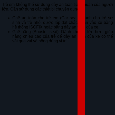
Trẻ em không thể sử dụng dây an toàn tiêu chuẩn của người
lớn. Cần sử dụng các thiết bị chuyên dụng:
Ghế an toàn cho trẻ em (Car seat): Dành cho trẻ sơ
sinh và trẻ nhỏ, được lắp đặt chắc chắn vào xe bằng
hệ thống ISOFIX hoặc bằng dây an toàn của xe.
Ghế nâng (Booster seat): Dành cho trẻ lớn hơn, giúp
nâng chiều cao của trẻ để dây an toàn của xe có thể
vắt qua vai và hông đúng vị trí.