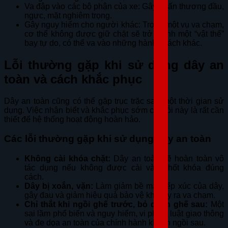
Va đập vào các bộ phận của xe: Gây chấn thương đầu,
ngực, mặt nghiêm trọng.
Gây nguy hiểm cho người khác: Trong một vụ va chạm,
cơ thể không được giữ chặt sẽ trở thành một “vật thể”
bay tự do, có thể va vào những hành khách khác.
Lỗi thường gặp khi sử dụng dây an
toàn và cách khắc phục
Dây an toàn cũng có thể gặp trục trặc sau một thời gian sử
dụng. Việc nhận biết và khắc phục sớm các lỗi này là rất cần
thiết để hệ thống hoạt động hoàn hảo.
Các lỗi thường gặp khi sử dụng dây an toàn
Không cài khóa chặt:
Dây an toàn sẽ hoàn toàn vô
tác dụng nếu không được cài vào chốt khóa đúng
cách.
Dây bị xoắn, vặn:
Làm giảm bề mặt tiếp xúc của dây,
gây đau và giảm hiệu quả bảo vệ khi xảy ra va chạm.
Chỉ thắt khi ngồi ghế trước, bỏ quên ghế sau:
Một
sai lầm phổ biến và nguy hiểm, vi phạm luật giao thông
và đe dọa an toàn của chính hành khách ngồi sau.