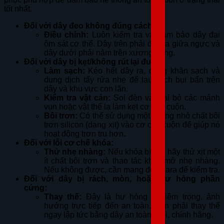
tốt nhất.
Đối với dây đeo không đúng cách:
Điều chỉnh:
Luôn kiểm tra và đảm bảo dây đai
ôm sát cơ thể. Dây trên phải đi qua giữa ngực và
dây dưới phải nằm trên xương hông.
Đối với dây bị kẹt/không rút lại được:
Làm sạch:
Kéo hết dây ra, dùng khăn sạch và
dung dịch tẩy rửa nhẹ để lau sạch bụi bẩn trên
dây và khu vực con lăn.
Kiểm tra vật cản:
Soi đèn và loại bỏ các mảnh
vụn hoặc vật thể lạ làm kẹt cơ chế cuộn.
Bôi trơn:
Có thể sử dụng một lượng nhỏ chất bôi
trơn silicon (dạng xịt) vào cơ cấu cuộn để giúp nó
hoạt động trơn tru hơn.
Đối với lỗi cơ chế khóa:
Thử nhẹ nhàng:
Nếu khóa bị kẹt, hãy thử xịt một
ít chất bôi trơn và thao tác khóa/mở nhẹ nhàng.
Nếu không được, cần mang đến gara để kiểm tra.
Đối với dây bị rách, mòn, hoặc hư hỏng phần
cứng:
Thay thế:
Đây là hư hỏng nghiêm trọng, ảnh
hưởng trực tiếp đến an toàn. Cần phải thay thế
ngay lập tức bằng dây an toàn mới, chính hãng.