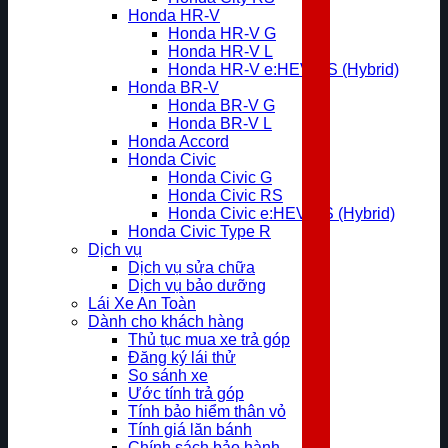
Honda HR-V
Honda HR-V G
Honda HR-V L
Honda HR-V e:HEV RS (Hybrid)
Honda BR-V
Honda BR-V G
Honda BR-V L
Honda Accord
Honda Civic
Honda Civic G
Honda Civic RS
Honda Civic e:HEV RS (Hybrid)
Honda Civic Type R
Dịch vụ
Dịch vụ sửa chữa
Dịch vụ bảo dưỡng
Lái Xe An Toàn
Dành cho khách hàng
Thủ tục mua xe trả góp
Đăng ký lái thử
So sánh xe
Ước tính trả góp
Tính bảo hiểm thân vỏ
Tính giá lăn bánh
Chính sách bảo hành