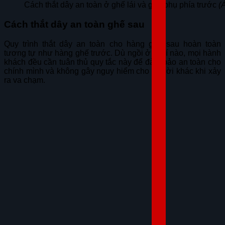
Cách thắt dây an toàn ở ghế lái và ghế phụ phía trước
(
Cách thắt dây an toàn ghế sau
Quy trình thắt dây an toàn cho hàng ghế sau hoàn toàn
tương tự như hàng ghế trước. Dù ngồi ở vị trí nào, mọi hành
khách đều cần tuân thủ quy tắc này để đảm bảo an toàn cho
chính mình và không gây nguy hiểm cho người khác khi xảy
ra va chạm.