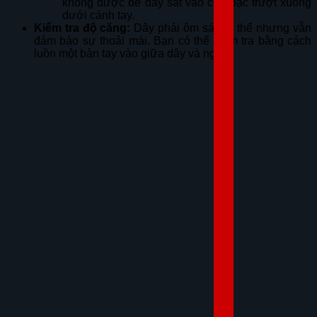
không được để dây sát vào cổ hoặc trượt xuống
dưới cánh tay.
Kiểm tra độ căng:
Dây phải ôm sát cơ thể nhưng vẫn
đảm bảo sự thoải mái. Bạn có thể kiểm tra bằng cách
luồn một bàn tay vào giữa dây và ngực.