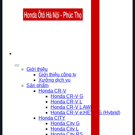
Giới thiệu
Giới thiệu công ty
Xưởng dịch vụ
Sản phẩm
Honda CR-V
Honda CR-V G
Honda CR-V L
Honda CR-V L AWD
Honda CR-V e:HEV RS (Hybrid)
Honda CITY
Honda City G
Honda City L
Honda City RS