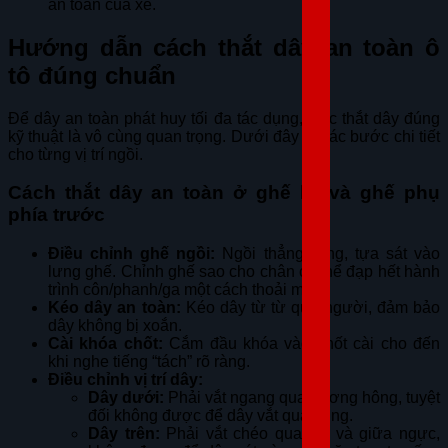
an toàn của xe.
Hướng dẫn cách thắt dây an toàn ô
tô đúng chuẩn
Để dây an toàn phát huy tối đa tác dụng, việc thắt dây đúng
kỹ thuật là vô cùng quan trọng. Dưới đây là các bước chi tiết
cho từng vị trí ngồi.
Cách thắt dây an toàn ở ghế lái và ghế phụ
phía trước
Điều chỉnh ghế ngồi:
Ngồi thẳng lưng, tựa sát vào
lưng ghế. Chỉnh ghế sao cho chân có thể đạp hết hành
trình côn/phanh/ga một cách thoải mái.
Kéo dây an toàn:
Kéo dây từ từ qua người, đảm bảo
dây không bị xoắn.
Cài khóa chốt:
Cắm đầu khóa vào chốt cài cho đến
khi nghe tiếng “tách” rõ ràng.
Điều chỉnh vị trí dây:
Dây dưới:
Phải vắt ngang qua xương hông, tuyệt
đối không được để dây vắt qua bụng.
Dây trên:
Phải vắt chéo qua vai và giữa ngực,