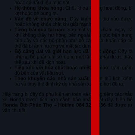
hoặc có dấu hiệu mục nát.
Hệ thống khóa hỏng:
Chốt khóa không hoạt động, bị
kẹt hoặc dễ bung ra.
Vấn đề về chức năng:
Dây không tự thu vào được
hoặc không khóa chặt khi giật mạnh.
Từng trải qua tai nạn:
Sau một vụ va chạm, ngay cả
khi không thấy hư hỏng bên ngoài, cấu trúc bên trong
của dây và các bộ phận như bộ căng đai khẩn cấp có
thể đã bị ảnh hưởng và mất tác dụng.
Bộ căng đai và giới hạn lực đã hoạt động:
Đây là
những bộ phận chỉ sử dụng một lần và phải được thay
thế sau khi đã kích hoạt.
Tiếp xúc với hóa chất hoặc nhiệt độ cao:
Làm giảm
độ bền của vật liệu sợi.
Theo khuyến cáo nhà sản xuất:
Tuân thủ lịch kiểm
tra và thay thế định kỳ do nhà sản xuất xe hơi đề ra.
Hãy trang bị đầy đủ phụ kiện an toàn và trải nghiệm các mẫu
xe Honda được tích hợp cảnh báo nhắc thắt dây. Liên hệ
Honda Ôtô Phúc Thọ – Hotline 084.323.6666
để được tư
vấn chi tiết.