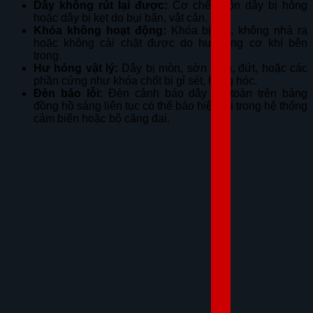
Dây không rút lại được:
Cơ chế cuộn dây bị hỏng
hoặc dây bị kẹt do bụi bẩn, vật cản.
Khóa không hoạt động:
Khóa bị kẹt, không nhả ra
hoặc không cài chặt được do hư hỏng cơ khí bên
trong.
Hư hỏng vật lý:
Dây bị mòn, sờn rách, đứt, hoặc các
phần cứng như khóa chốt bị gỉ sét, hỏng hóc.
Đèn báo lỗi:
Đèn cảnh báo dây an toàn trên bảng
đồng hồ sáng liên tục có thể báo hiệu lỗi trong hệ thống
cảm biến hoặc bộ căng đai.