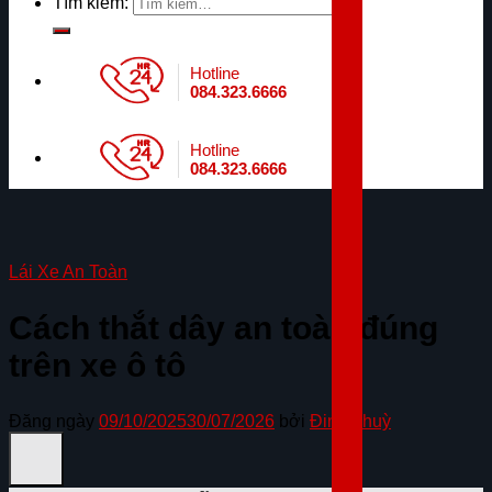
Tìm kiếm:
Hotline
084.323.6666
Hotline
084.323.6666
Lái Xe An Toàn
Cách thắt dây an toàn đúng
trên xe ô tô
Đăng ngày
09/10/2025
30/07/2026
bởi
Đinh Thuỳ