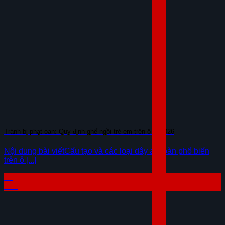
Tránh bị phạt oan: Quy định ghế ngồi trẻ em trên ô tô 2026
Nội dung bài viếtCấu tạo và các loại dây an toàn phổ biến
trên ô [...]
07
Th8