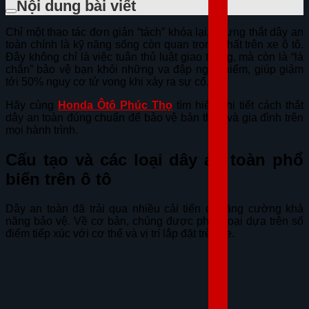
Nội dung bài viết
Chỉ một thao tác đơn giản “tách” khóa lại, nhưng thắt dây an
toàn chính là kỹ năng sống còn quan trọng nhất trên xe ô tô.
Đây không chỉ là việc tuân thủ luật giao thông, mà còn là “lá
chắn” bảo vệ bạn khỏi những va đập nguy hiểm, giúp giảm
tới 50% nguy cơ tử vong khi xảy ra sự cố.
Hãy cùng
Honda Ôtô Phúc Thọ
tìm hiểu chi tiết cách thắt
dây an toàn đúng chuẩn để bảo vệ bản thân và gia đình trên
mọi hành trình.
Cấu tạo và các loại dây an toàn phổ
biến trên ô tô
Dây an toàn đã trải qua nhiều cải tiến để tăng cường khả
năng bảo vệ. Về cơ bản, chúng được phân loại dựa trên số
điểm tiếp xúc với cơ thể và vị trí lắp đặt trên xe.