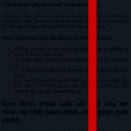
Cách tháo dây an toàn nhanh chóng
Để tháo dây, chỉ cần nhấn vào nút màu đỏ (thường là
“PRESS”) trên ổ khóa. Dây sẽ tự động bật ra và cơ cấu cuộn
sẽ thu dây trở lại vị trí ban đầu một cách gọn gàng.
Mẹo kiểm tra dây đã đúng vị trí hay chưa
Không bị xoắn: Luôn đảm bảo dây thẳng và không bị
xoắn ở bất kỳ điểm nào.
Vị trí dây trên: Nằm giữa xương đòn và ngực, tránh xa
cổ.
Vị trí dây dưới: Nằm trên xương chậu, không nằm trên
bụng.
Độ chặt vừa phải: Dây ôm sát người nhưng không gây
khó chịu. Thử kéo mạnh dây để chắc chắn cơ chế
khóa khẩn cấp vẫn hoạt động tốt.
Quy định pháp luật về thắt dây an
toàn tại Việt Nam (kèm mức phạt mới
nhất)