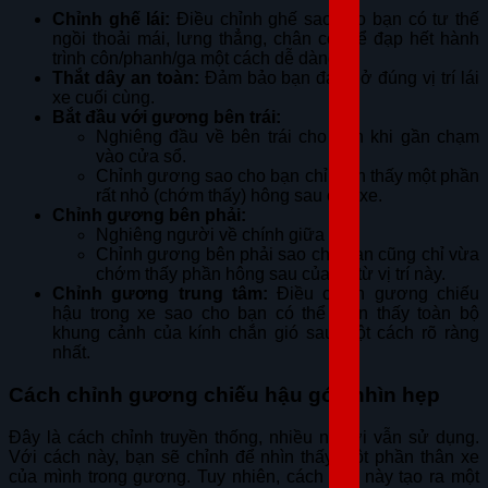
Chỉnh ghế lái:
Điều chỉnh ghế sao cho bạn có tư thế
ngồi thoải mái, lưng thẳng, chân có thể đạp hết hành
trình côn/phanh/ga một cách dễ dàng.
Thắt dây an toàn:
Đảm bảo bạn đang ở đúng vị trí lái
xe cuối cùng.
Bắt đầu với gương bên trái:
Nghiêng đầu về bên trái cho đến khi gần chạm
vào cửa sổ.
Chỉnh gương sao cho bạn chỉ nhìn thấy một phần
rất nhỏ (chớm thấy) hông sau của xe.
Chỉnh gương bên phải:
Nghiêng người về chính giữa xe.
Chỉnh gương bên phải sao cho bạn cũng chỉ vừa
chớm thấy phần hông sau của xe từ vị trí này.
Chỉnh gương trung tâm:
Điều chỉnh gương chiếu
hậu trong xe sao cho bạn có thể nhìn thấy toàn bộ
khung cảnh của kính chắn gió sau một cách rõ ràng
nhất.
Cách chỉnh gương chiếu hậu góc nhìn hẹp
Đây là cách chỉnh truyền thống, nhiều người vẫn sử dụng.
Với cách này, bạn sẽ chỉnh để nhìn thấy một phần thân xe
của mình trong gương. Tuy nhiên, cách làm này tạo ra một