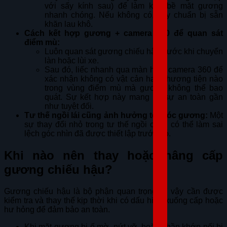
với sấy kính sau) để làm khô bề mặt gương
nhanh chóng. Nếu không có, hãy chuẩn bị sẵn
khăn lau khô.
Cách kết hợp gương + camera 360 để quan sát
điểm mù:
Luôn quan sát gương chiếu hậu trước khi chuyển
làn hoặc lùi xe.
Sau đó, liếc nhanh qua màn hình camera 360 để
xác nhận không có vật cản hay phương tiện nào
trong vùng điểm mù mà gương không thể bao
quát. Sự kết hợp này mang lại sự an toàn gần
như tuyệt đối.
Tư thế ngồi lái cũng ảnh hưởng tới góc gương:
Một
sự thay đổi nhỏ trong tư thế ngồi cũng có thể làm sai
lệch góc nhìn đã được thiết lập trước đó.
Khi nào nên thay hoặc nâng cấp
gương chiếu hậu?
Gương chiếu hậu là bộ phận quan trọng, vì vậy cần được
kiểm tra và thay thế kịp thời khi có dấu hiệu xuống cấp hoặc
hư hỏng để đảm bảo an toàn.
Khi mặt gương bị ố mờ, nứt vỡ, hoặc phần khớp nối bị