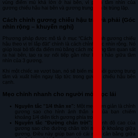
vùng điểm mù khá lớn ở hai bên, vì phần tầm nhìn của
gương chiếu hậu hai bên và gương trung tâm bị trùng lặp.
Cách chỉnh gương chiếu hậu trái và phải (Góc
nhìn rộng – khuyến nghị)
Phương pháp được mô tả ở mục “Cách chỉnh gương chiếu
hậu theo vị trí lắp đặt” chính là cách chỉnh góc nhìn rộng. Nó
giúp loại bỏ tối đa điểm mù bằng cách mở rộng tầm quan sát
ra hai bên, tạo ra sự nối tiếp gần như hoàn hảo giữa tầm
nhìn của 3 gương.
Khi một chiếc xe vượt bạn, nó sẽ biến mất khỏi gương trung
tâm và xuất hiện ngay lập tức trong gương chiếu hậu bên
cạnh.
Mẹo chỉnh nhanh cho người mới học lái
Nguyên tắc “1/4 thân xe”:
Một mẹo đơn giản là chỉnh
gương sao cho hình ảnh thân xe của bạn chiếm
khoảng 1/4 diện tích gương phía trong.
Nguyên tắc “Đường chân trời”:
Chỉnh độ cao của
gương sao cho đường chân trời nằm ở khoảng giữa
gương. Điều này giúp bạn có cái nhìn cân bằng giữa