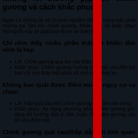
gương và cách khắc phục
Ngay cả những tài xế có kinh nghiệm đôi khi cũng mắc phải
những sai lầm khi chỉnh gương. Nhận biết và khắc phục
những lỗi này sẽ giúp bạn lái xe an toàn hơn.
Chỉ nhìn thấy nhiều phần thân xe khiến tầm
nhìn bị hẹp
Lỗi: Chỉnh gương quá ôm vào thân xe.
Khắc phục: Chỉnh gương hướng ra ngoài cho đến khi
bạn chỉ còn thấy một phần rất nhỏ của hông xe.
Không bao quát được điểm mù dễ nguy cơ va
chạm
Lỗi: Hậu quả của việc chỉnh gương quá ôm vào trong.
Khắc phục: Áp dụng phương pháp chỉnh gương góc
rộng đã hướng dẫn ở trên, hoặc lắp thêm gương cầu
lồi xóa điểm mù.
Chỉnh gương quá cao/thấp dẫn tới khó quan