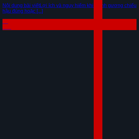
Nội dung bài viếtLợi ích và nguy hiểm khi chỉnh gương chiếu
hậu đúng hoặc [...]
07
Th8