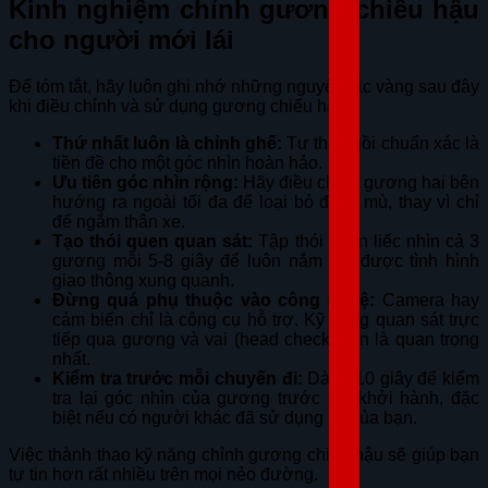
Kinh nghiệm chỉnh gương chiếu hậu
cho người mới lái
Để tóm tắt, hãy luôn ghi nhớ những nguyên tắc vàng sau đây
khi điều chỉnh và sử dụng gương chiếu hậu:
Thứ nhất luôn là chỉnh ghế:
Tư thế ngồi chuẩn xác là
tiền đề cho một góc nhìn hoàn hảo.
Ưu tiên góc nhìn rộng:
Hãy điều chỉnh gương hai bên
hướng ra ngoài tối đa để loại bỏ điểm mù, thay vì chỉ
để ngắm thân xe.
Tạo thói quen quan sát:
Tập thói quen liếc nhìn cả 3
gương mỗi 5-8 giây để luôn nắm bắt được tình hình
giao thông xung quanh.
Đừng quá phụ thuộc vào công nghệ:
Camera hay
cảm biến chỉ là công cụ hỗ trợ. Kỹ năng quan sát trực
tiếp qua gương và vai (head check) vẫn là quan trọng
nhất.
Kiểm tra trước mỗi chuyến đi:
Dành 10 giây để kiểm
tra lại góc nhìn của gương trước khi khởi hành, đặc
biệt nếu có người khác đã sử dụng xe của bạn.
Việc thành thạo kỹ năng chỉnh gương chiếu hậu sẽ giúp bạn
tự tin hơn rất nhiều trên mọi nẻo đường.