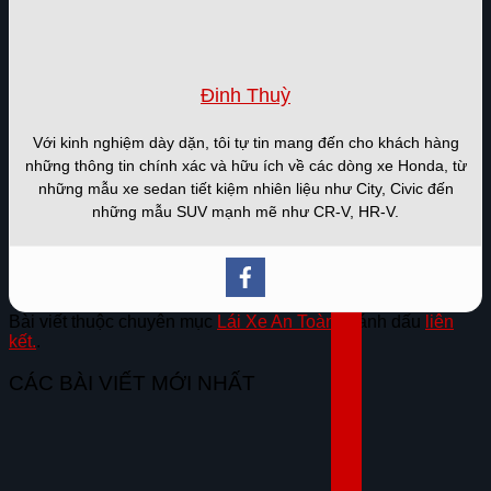
Đinh Thuỳ
Với kinh nghiệm dày dặn, tôi tự tin mang đến cho khách hàng
những thông tin chính xác và hữu ích về các dòng xe Honda, từ
những mẫu xe sedan tiết kiệm nhiên liệu như City, Civic đến
những mẫu SUV mạnh mẽ như CR-V, HR-V.
Bài viết thuộc chuyên mục
Lái Xe An Toàn
. Đánh dấu
liên
kết.
.
CÁC BÀI VIẾT MỚI NHẤT