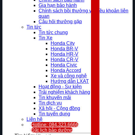
Gia hạn bảo hành
Chính sách bồi thường và điều khoản liên
quan
Câu hỏi thưởng gặp
Tin tức
Tin tức chung
Tin Xe
Honda City
Honda BR-V
Honda HR-V
Honda CR-V
Honda Civic
Honda Accord
Xe và công nghệ
Hướng dẫn LXAT
Hoạt động - Sự kiện
Trải nghiệm khách hàng
Tin khuyến mãi
Tin dịch vụ
Xã hội - Cộng đồng
Tin tuyển dụng
Liên hệ
Hotline: 084.323.6666
Đặt lịch bảo dưỡng