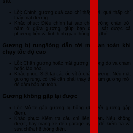
sát
Lỗi: Chỉnh gương quá cao chỉ thấy trời, quá thấp chỉ
thấy mặt đường.
Khắc phục: Điều chỉnh lại sao cho đường chân trời
nằm ở giữa gương, giúp bạn quan sát được cả
phương tiện và tình hình giao thông tổng thể.
Gương bị rung/lỏng dẫn tới mất an toàn khi
chạy tốc độ cao
Lỗi: Chân gương hoặc mặt gương bị lỏng do va chạm
hoặc lão hóa.
Khắc phục: Siết lại các ốc vít ở chân gương. Nếu mặt
gương rung, có thể cần phải thay thế cụm gương mới
để đảm bảo an toàn.
Gương không gập lại được
Lỗi: Mô-tơ gập gương bị hỏng (đối với gương gập
điện).
Khắc phục: Kiểm tra cầu chì liên quan. Nếu không
được, hãy mang xe đến garage uy tín để kiểm tra và
sửa chữa hệ thống điện.