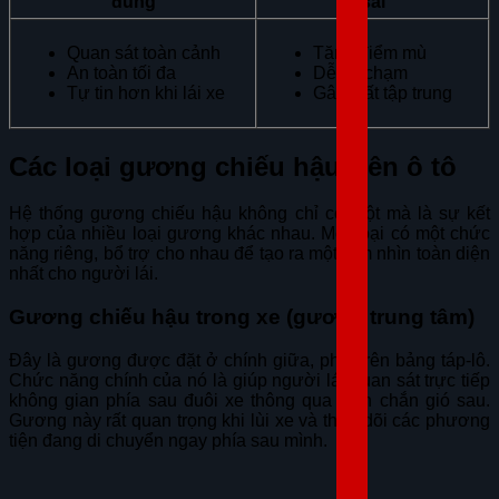
đúng
sai
Quan sát toàn cảnh
Tăng điểm mù
An toàn tối đa
Dễ va chạm
Tự tin hơn khi lái xe
Gây mất tập trung
Các loại gương chiếu hậu trên ô tô
Hệ thống gương chiếu hậu không chỉ có một mà là sự kết
hợp của nhiều loại gương khác nhau. Mỗi loại có một chức
năng riêng, bổ trợ cho nhau để tạo ra một tầm nhìn toàn diện
nhất cho người lái.
Gương chiếu hậu trong xe (gương trung tâm)
Đây là gương được đặt ở chính giữa, phía trên bảng táp-lô.
Chức năng chính của nó là giúp người lái quan sát trực tiếp
không gian phía sau đuôi xe thông qua kính chắn gió sau.
Gương này rất quan trọng khi lùi xe và theo dõi các phương
tiện đang di chuyển ngay phía sau mình.