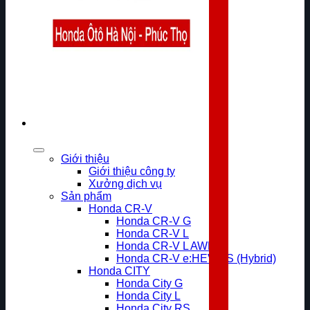
Giới thiệu
Giới thiệu công ty
Xưởng dịch vụ
Sản phẩm
Honda CR-V
Honda CR-V G
Honda CR-V L
Honda CR-V L AWD
Honda CR-V e:HEV RS (Hybrid)
Honda CITY
Honda City G
Honda City L
Honda City RS