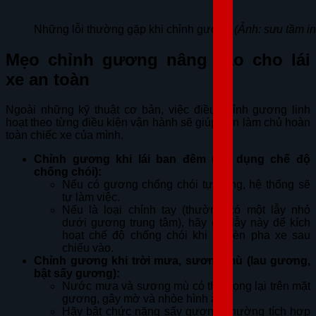
Những lỗi thường gặp khi chỉnh gương
(Ảnh: sưu tầm in
Mẹo chỉnh gương nâng cao cho lái
xe an toàn
Ngoài những kỹ thuật cơ bản, việc điều chỉnh gương linh
hoạt theo từng điều kiện vận hành sẽ giúp bạn làm chủ hoàn
toàn chiếc xe của mình.
Chỉnh gương khi lái ban đêm (sử dụng chế độ
chống chói):
Nếu có gương chống chói tự động, hệ thống sẽ
tự làm việc.
Nếu là loại chỉnh tay (thường có một lẫy nhỏ
dưới gương trung tâm), hãy gạt lẫy này để kích
hoạt chế độ chống chói khi bị đèn pha xe sau
chiếu vào.
Chỉnh gương khi trời mưa, sương mù (lau gương,
bật sấy gương):
Nước mưa và sương mù có thể đọng lại trên mặt
gương, gây mờ và nhòe hình ảnh.
Hãy bật chức năng sấy gương (thường tích hợp