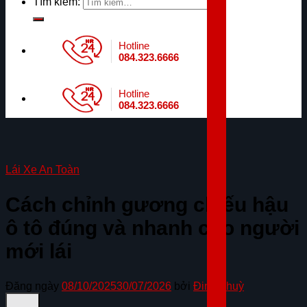
Tìm kiếm:
Hotline
084.323.6666
Hotline
084.323.6666
Lái Xe An Toàn
Cách chỉnh gương chiếu hậu
ô tô đúng và nhanh cho người
mới lái
Đăng ngày
08/10/2025
30/07/2026
bởi
Đinh Thuỳ