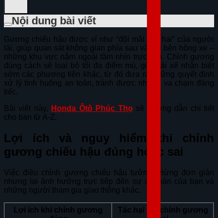
Nội dung bài viết
Gương chiếu hậu được ví như “đôi mắt thứ hai” của người
lái, giúp quan sát không gian phía sau và hai bên hông xe –
những khu vực nằm ngoài tầm nhìn trực tiếp. Chỉnh gương
đúng cách sẽ loại bỏ tối đa điểm mù, giúp tài xế nhận biết
sớm các phương tiện khác, từ đó đưa ra những quyết định
xử lý tình huống an toàn, tránh được những va chạm đáng
tiếc.
Bài viết này,
Honda Ôtô Phúc Thọ
sẽ hướng dẫn chi tiết
cho bạn từ A-Z.
Lợi ích và nguy hiểm khi chỉnh
gương chiếu hậu đúng hoặc sai
Việc điều chỉnh gương chiếu hậu tưởng chừng đơn giản
nhưng lại ảnh hưởng trực tiếp đến sự an toàn của bạn và
những người tham gia giao thông khác.
Lợi ích khi chỉnh gương
Tác hại khi chỉnh gương