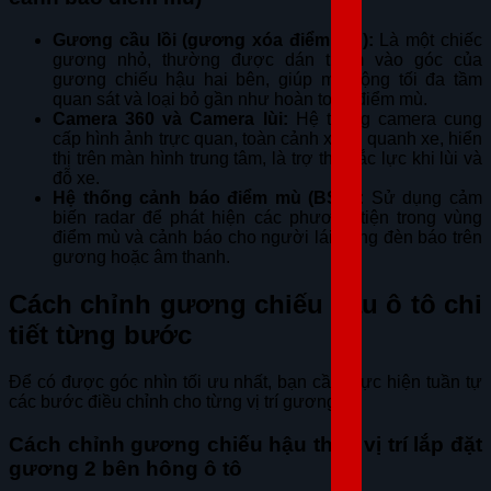
Gương cầu lồi (gương xóa điểm mù):
Là một chiếc
gương nhỏ, thường được dán thêm vào góc của
gương chiếu hậu hai bên, giúp mở rộng tối đa tầm
quan sát và loại bỏ gần như hoàn toàn điểm mù.
Camera 360 và Camera lùi:
Hệ thống camera cung
cấp hình ảnh trực quan, toàn cảnh xung quanh xe, hiển
thị trên màn hình trung tâm, là trợ thủ đắc lực khi lùi và
đỗ xe.
Hệ thống cảnh báo điểm mù (BSM):
Sử dụng cảm
biến radar để phát hiện các phương tiện trong vùng
điểm mù và cảnh báo cho người lái bằng đèn báo trên
gương hoặc âm thanh.
Cách chỉnh gương chiếu hậu ô tô chi
tiết từng bước
Để có được góc nhìn tối ưu nhất, bạn cần thực hiện tuần tự
các bước điều chỉnh cho từng vị trí gương.
Cách chỉnh gương chiếu hậu theo vị trí lắp đặt
gương 2 bên hông ô tô