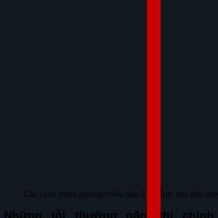
Các cách chỉnh gương chiếu hậu ô tô
(Ảnh: sưu tầm inte
Những lỗi thường gặp khi chỉnh