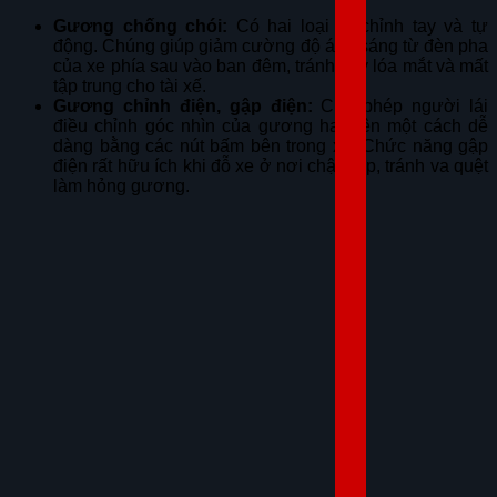
Gương chống chói:
Có hai loại là chỉnh tay và tự
động. Chúng giúp giảm cường độ ánh sáng từ đèn pha
của xe phía sau vào ban đêm, tránh gây lóa mắt và mất
tập trung cho tài xế.
Gương chỉnh điện, gập điện:
Cho phép người lái
điều chỉnh góc nhìn của gương hai bên một cách dễ
dàng bằng các nút bấm bên trong xe. Chức năng gập
điện rất hữu ích khi đỗ xe ở nơi chật hẹp, tránh va quệt
làm hỏng gương.