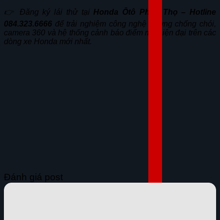
👉 Đăng ký lái thử tại
Honda Ôtô Phúc Thọ – Hotline
084.323.6666
để trải nghiệm công nghệ gương chống chói,
camera 360 và hệ thống cảnh báo điểm mù hiện đại trên các
dòng xe Honda mới nhất.
Đánh giá post