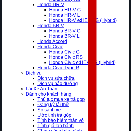
Honda HR-V
Honda HR-V G
Honda HR-V L
Honda HR-V e:HEV RS (Hybrid)
Honda BR-V
Honda BR-V G
Honda BR-V L
Honda Accord
Honda Civic
Honda Civic G
Honda Civic RS
Honda Civic e:HEV RS (Hybrid)
Honda Civic Type R
Dịch vụ
Dịch vụ sửa chữa
Dịch vụ bảo dưỡng
Lái Xe An Toàn
Dành cho khách hàng
Thủ tục mua xe trả góp
Đăng ký lái thử
So sánh xe
Ước tính trả góp
Tính bảo hiểm thân vỏ
Tính giá lăn bánh
Chính sách bảo hành