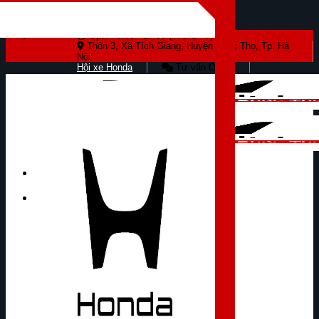
Skip to content
Open: 8:00 - 17:00 (Thứ 2 - 7)
Thôn 3, Xã Tích Giang, Huyện Phúc Thọ, Tp. Hà
Nội
Hội xe Honda
Tư vấn Online
Tìm kiếm: