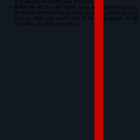
mặt đường và không gian phía sau.
Kiểm tra lại:
Sau khi chỉnh xong, hãy ngồi thẳng lại ở
tư thế lái bình thường và kiểm tra lại góc nhìn của cả 3
gương. Nhờ một người bạn đi bộ xung quanh xe để
xác định các điểm mù còn lại.