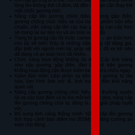
lỏng lẻo không thể cố định, đã đến lúc bạn cần thay thế
một chiếc gương mới.
Nâng cấp lên gương chỉnh điện, gương gập điện,
gương chống chói: Nếu xe của bạn là phiên bản tiêu
chuẩn, việc nâng cấp lên các loại gương cao cấp hơn
sẽ mang lại sự tiện lợi và an toàn vượt trội.
Trang bị gương cầu lồi hoặc camera lùi → an toàn hơn
cho tài xế mới: Đây là những nâng cấp rất đáng giá,
đặc biệt với người mới lái, giúp việc lùi, đỗ xe trở nên
dễ dàng và an toàn hơn rất nhiều.
Chức năng hoạt động không ổn định: Các tính năng
như sấy gương, gập điện, đèn báo rẽ trên gương
không hoạt động cần được kiểm tra và sửa chữa ngay.
Giảm tầm nhìn: Lớp phản xạ trên mặt gương bị lão
hóa, làm hình ảnh mờ đi, ảnh hưởng đến khả năng
quan sát.
Nâng cấp gương chống chói: Nếu bạn thường xuyên
lái xe vào ban đêm và bị lóa mắt bởi đèn pha, nâng cấp
lên gương chống chói tự động là một giải pháp tuyệt
vời.
Bổ sung tính năng thông minh: Nâng cấp lên gương
tích hợp cảnh báo điểm mù (BSM) để tăng cường an
toàn chủ động.