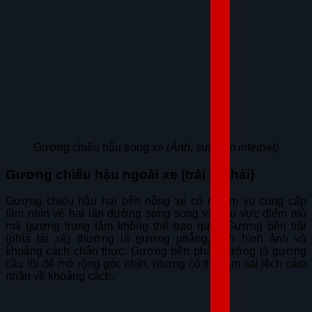
Gương chiếu hậu trong xe
(Ảnh: sưu tầm internet).
Gương chiếu hậu ngoài xe (trái & phải)
Gương chiếu hậu hai bên hông xe có nhiệm vụ cung cấp
tầm nhìn về hai làn đường song song và khu vực điểm mù
mà gương trung tâm không thể bao quát. Gương bên trái
(phía tài xế) thường là gương phẳng, cho hình ảnh và
khoảng cách chân thực. Gương bên phải thường là gương
cầu lồi để mở rộng góc nhìn, nhưng có thể làm sai lệch cảm
nhận về khoảng cách.