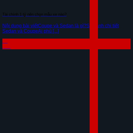
Tài chính 1 tỷ nên chọn mẫu xe nào?
Nội dung bài viếtCoupe và Sedan là gì?So sánh chi tiết
Sedan và CoupeAi phù [...]
29
Th7