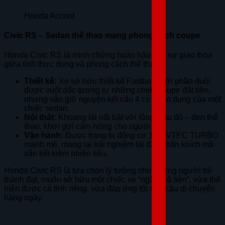
Honda Accord
Civic RS – Sedan thể thao mang phong cách coupe
Honda Civic RS là minh chứng hoàn hảo cho sự giao thoa
giữa tính thực dụng và phong cách thể thao.
Thiết kế:
Xe sở hữu thiết kế Fastback với phần đuôi
được vuốt dốc tương tự những chiếc coupe đắt tiền,
nhưng vẫn giữ nguyên kết cấu 4 cửa tiện dụng của một
chiếc sedan.
Nội thất:
Khoang lái nổi bật với tông màu đỏ – đen thể
thao, khơi gợi cảm hứng cho người lái.
Vận hành:
Được trang bị động cơ 1.5L VTEC TURBO
mạnh mẽ, mang lại trải nghiệm lái đầy phấn khích mà
vẫn tiết kiệm nhiên liệu.
Honda Civic RS là lựa chọn lý tưởng cho những người trẻ
thành đạt, muốn sở hữu một chiếc xe “ngầu mà tiện”, vừa thể
hiện được cá tính riêng, vừa đáp ứng tốt nhu cầu di chuyển
hàng ngày.