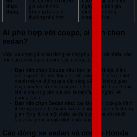
độ
đặc biệt khi có người
cho việc đi làm hàng
thực
già và trẻ nhỏ.
ngày, đưa đón gia
dụng
Khoang hành lý
đình hay những
thường nhỏ hơn.
chuyến đi xa.
Ai phù hợp với coupe, ai nên chọn
sedan?
Việc lựa chọn giữa hai dòng xe này phụ thuộc rất nhiều vào
nhu cầu sử dụng và phong cách sống của bạn.
Bạn nên chọn Coupe nếu:
bạn là người độc thân,
một cặp đôi trẻ yêu thích tốc độ, muốn thể hiện cá tính
mạnh mẽ và không quá đặt nặng vấn đề không gian
hay chuyên chở nhiều người. Chiếc xe với bạn không
chỉ là phương tiện mà còn là một “tuyên ngôn” về
phong cách.
Bạn nên chọn Sedan nếu:
bạn là người của gia đình,
thường xuyên di chuyển với 4-5 người, cần một không
gian rộng rãi và một chiếc xe đa dụng vừa có thể đi
làm, vừa phục vụ gia đình cuối tuần.
Các dòng xe sedan và coupe Honda