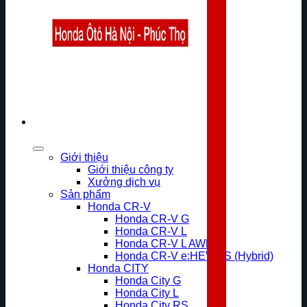
Giới thiệu
Giới thiệu công ty
Xưởng dịch vụ
Sản phẩm
Honda CR-V
Honda CR-V G
Honda CR-V L
Honda CR-V L AWD
Honda CR-V e:HEV RS (Hybrid)
Honda CITY
Honda City G
Honda City L
Honda City RS