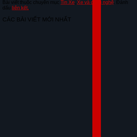
Bài viết thuộc chuyên mục
Tin Xe
,
Xe và công nghệ
. Đánh
dấu
liên kết.
.
CÁC BÀI VIẾT MỚI NHẤT