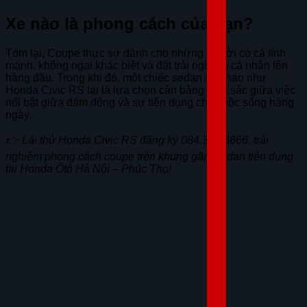
Xe nào là phong cách của bạn?
Tóm lại, Coupe thực sự dành cho những người có cá tính
mạnh, không ngại khác biệt và đặt trải nghiệm cá nhân lên
hàng đầu. Trong khi đó, một chiếc sedan thể thao như
Honda Civic RS lại là lựa chọn cân bằng xuất sắc giữa việc
nổi bật giữa đám đông và sự tiện dụng cho cuộc sống hàng
ngày.
👉 Lái thử Honda Civic RS đăng ký 084.323.6666, trải
nghiệm phong cách coupe trên khung gầm sedan tiện dụng
tại Honda Ôtô Hà Nội – Phúc Thọ!