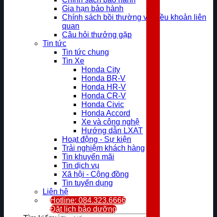
Gia hạn bảo hành
Chính sách bồi thường và điều khoản liên
quan
Câu hỏi thưởng gặp
Tin tức
Tin tức chung
Tin Xe
Honda City
Honda BR-V
Honda HR-V
Honda CR-V
Honda Civic
Honda Accord
Xe và công nghệ
Hướng dẫn LXAT
Hoạt động - Sự kiện
Trải nghiệm khách hàng
Tin khuyến mãi
Tin dịch vụ
Xã hội - Cộng đồng
Tin tuyển dụng
Liên hệ
Hotline: 084.323.6666
Đặt lịch bảo dưỡng