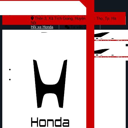
Skip to content
Open: 8:00 - 17:00 (Thứ 2 - 7)
Thôn 3, Xã Tích Giang, Huyện Phúc Thọ, Tp. Hà
Nội
Hội xe Honda
Tư vấn Online
Tìm kiếm: