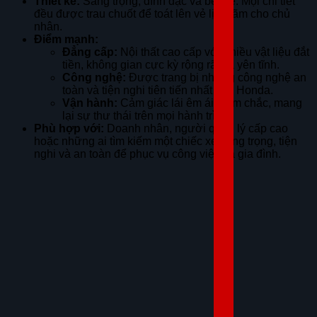
Thiết kế:
Sang trọng, đĩnh đạc và bề thế. Mọi chi tiết
đều được trau chuốt để toát lên vẻ lịch lãm cho chủ
nhân.
Điểm mạnh:
Đẳng cấp:
Nội thất cao cấp với nhiều vật liệu đắt
tiền, không gian cực kỳ rộng rãi và yên tĩnh.
Công nghệ:
Được trang bị những công nghệ an
toàn và tiện nghi tiên tiến nhất của Honda.
Vận hành:
Cảm giác lái êm ái, đầm chắc, mang
lại sự thư thái trên mọi hành trình.
Phù hợp với:
Doanh nhân, người quản lý cấp cao
hoặc những ai tìm kiếm một chiếc xe sang trọng, tiện
nghi và an toàn để phục vụ công việc và gia đình.