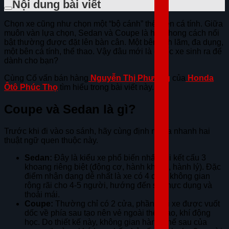
Nội dung bài viết
Chọn xe cũng như chọn một “bộ cánh” thể hiện cá tính. Giữa
muôn vàn lựa chọn, Sedan và Coupe là hai phong cách nổi
bật thường được đặt lên bàn cân. Một bên lịch lãm, đa dụng,
một bên cá tính, thể thao. Vậy đâu mới là chiếc xe sinh ra để
dành cho bạn?
Cùng Cố vấn bán hàng
Nguyễn Thị Phương
của
Honda
Ôtô Phúc Thọ
tìm hiểu trong bài viết này.
Coupe và Sedan là gì?
Trước khi đi vào so sánh, hãy cùng định nghĩa nhanh hai
thuật ngữ quen thuộc này.
Sedan:
Đây là kiểu xe phổ biến nhất với kết cấu 3
khoang riêng biệt (động cơ, hành khách, hành lý). Đặc
điểm nhận dạng dễ nhất là xe có 4 cửa, không gian
rộng rãi cho 4-5 người, hướng đến sự thực dụng và
thoải mái.
Coupe:
Thường chỉ có 2 cửa, phần mui xe được vuốt
dốc về phía sau tạo nên vẻ ngoài thể thao, khí động
học. Do thiết kế này, không gian hàng ghế sau của