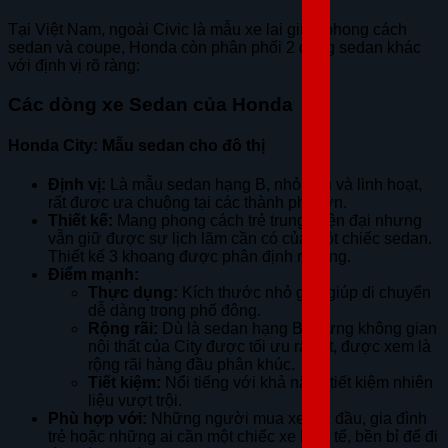
Tại Việt Nam, ngoài Civic là mẫu xe lai giữa phong cách
sedan và coupe, Honda còn phân phối 2 dòng sedan khác
với định vị rõ ràng:
Các dòng xe Sedan của Honda
Honda City: Mẫu sedan cho đô thị
Định vị:
Là mẫu sedan hạng B, nhỏ gọn và linh hoạt,
rất được ưa chuộng tại các thành phố lớn.
Thiết kế:
Mang phong cách trẻ trung, hiện đại nhưng
vẫn giữ được sự lịch lãm cần có của một chiếc sedan.
Thiết kế 3 khoang được phân định rõ ràng.
Điểm mạnh:
Thực dụng:
Kích thước nhỏ gọn giúp di chuyển
dễ dàng trong phố đông.
Rộng rãi:
Dù là sedan hạng B nhưng không gian
nội thất của City được tối ưu rất tốt, được xem là
rộng rãi hàng đầu phân khúc.
Tiết kiệm:
Nổi tiếng với khả năng tiết kiệm nhiên
liệu vượt trội.
Phù hợp với:
Những người mua xe lần đầu, gia đình
trẻ hoặc những ai cần một chiếc xe kinh tế, bền bỉ để đi