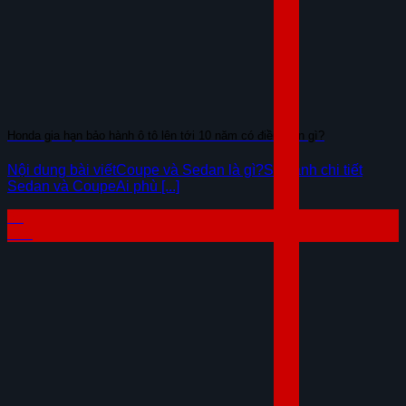
Honda gia hạn bảo hành ô tô lên tới 10 năm có điều kiện gì?
Nội dung bài viếtCoupe và Sedan là gì?So sánh chi tiết
Sedan và CoupeAi phù [...]
04
Th8