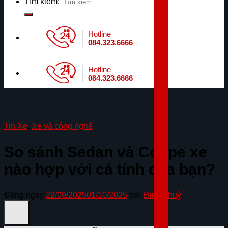
Tìm kiếm:
Hotline
084.323.6666
Hotline
084.323.6666
Tin Xe
,
Xe và công nghệ
So sánh Sedan và Coupe xe
nào hợp với cá tính của bạn?
Đăng ngày
22/09/2025
01/10/2025
bởi
Đinh Thuỳ