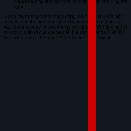
coupe thường khá hạn chế, chủ yếu dành cho 2 người
ngồi.
Tuy nhiên, ranh giới này ngày càng mờ đi với sự xuất hiện
của các biến thể hiện đại. Nhiều hãng xe đã cho ra đời các
mẫu “sedan coupe” 4 cửa nhưng vẫn giữ nguyên đường nét
mui dốc quyến rũ của coupe, tiêu biểu như Honda Civic RS,
Mercedes-Benz CLA hay BMW 4 Series Gran Coupé.