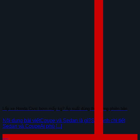
Lốp xe Honda Civic bơm mấy kg? Áp suất đúng theo từng phiên bản
Nội dung bài viếtCoupe và Sedan là gì?So sánh chi tiết
Sedan và CoupeAi phù [...]
23