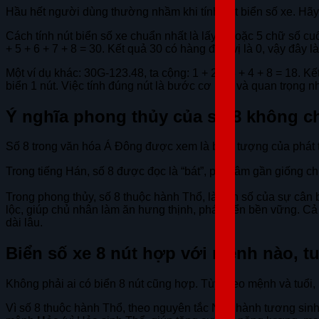
Hầu hết người dùng thường nhầm khi tính nút biển số xe. Hã
Cách tính nút biển số xe chuẩn nhất là lấy 4 hoặc 5 chữ số cu
+ 5 + 6 + 7 + 8 = 30. Kết quả 30 có hàng đơn vị là 0, vậy đây là
Một ví dụ khác: 30G-123.48, ta cộng: 1 + 2 + 3 + 4 + 8 = 18. Kết
biển 1 nút. Việc tính đúng nút là bước cơ bản và quan trọng nh
Ý nghĩa phong thủy của số 8 không chỉ
Số 8 trong văn hóa Á Đông được xem là biểu tượng của phát tr
Trong tiếng Hán, số 8 được đọc là “bát”, phát âm gần giống chữ 
Trong phong thủy, số 8 thuộc hành Thổ, là con số của sự cân b
lộc, giúp chủ nhân làm ăn hưng thịnh, phát triển bền vững. C
dài lâu.
Biển số xe 8 nút hợp với mệnh nào, t
Không phải ai có biển 8 nút cũng hợp. Tùy theo mệnh và tuổi,
Vì số 8 thuộc hành Thổ, theo nguyên tắc Ngũ hành tương sinh