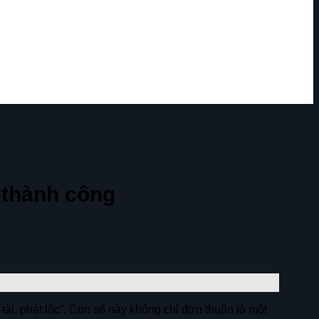
à thành công
ài, phát lộc”. Con số này không chỉ đơn thuần là một