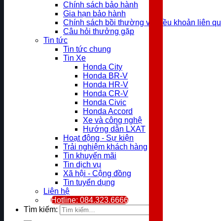
Chính sách bảo hành
Gia hạn bảo hành
Chính sách bồi thường và điều khoản liên q
Câu hỏi thưởng gặp
Tin tức
Tin tức chung
Tin Xe
Honda City
Honda BR-V
Honda HR-V
Honda CR-V
Honda Civic
Honda Accord
Xe và công nghệ
Hướng dẫn LXAT
Hoạt động - Sự kiện
Trải nghiệm khách hàng
Tin khuyến mãi
Tin dịch vụ
Xã hội - Cộng đồng
Tin tuyển dụng
Liên hệ
Hotline: 084.323.6666
Tìm kiếm: