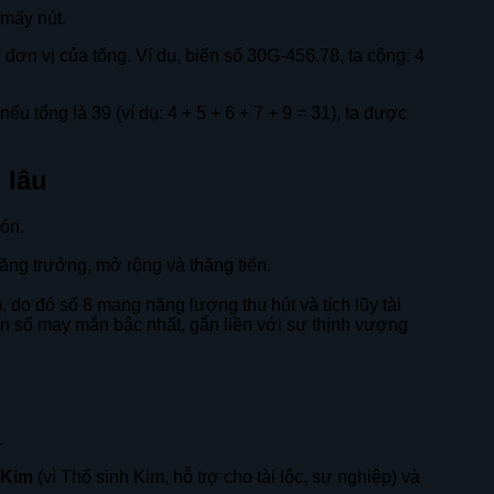
 mấy nút.
 đơn vị của tổng. Ví dụ, biển số 30G-456.78, ta cộng: 4
ếu tổng là 39 (ví dụ: 4 + 5 + 6 + 7 + 9 = 31), ta được
i lâu
đón.
 tăng trưởng, mở rộng và thăng tiến.
 do đó số 8 mang năng lượng thu hút và tích lũy tài
on số may mắn bậc nhất, gắn liền với sự thịnh vượng
.
Kim
(vì Thổ sinh Kim, hỗ trợ cho tài lộc, sự nghiệp) và