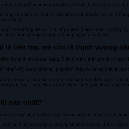
y xem hướng dẫn chuẩn phong thủy để biết biển số của bạn đạt
ối cùng của biển số cộng lại với nhau, sau đó lấy chữ số ở hàng
 biển 0 nút.
 quả 18 có hàng đơn vị là 8, đây chính là biển 8 nút. Tương tự, n
ất trước khi luận giải ý nghĩa phong thủy của biển số.
 là tiền bạc mà còn là thịnh vượng dà
iển, hưng thịnh và cân bằng. Biển 8 nút vì thế luôn được săn 
“phát” (發) trong “phát tài, phát lộc”. Đây là con số biểu thị sự
ằng, vững chãi và nuôi dưỡng. Thổ sinh Kim (tiền bạc, của cải),
ả trong văn hóa Trung Hoa và Việt Nam, số 8 luôn được coi là c
uổi nào nhất?
 năng lượng “phát” có thể tăng cường hoặc bị suy giảm đáng kể
, biển số 8 nút sẽ mang lại vượng khí tốt nhất cho chủ xe mệnh