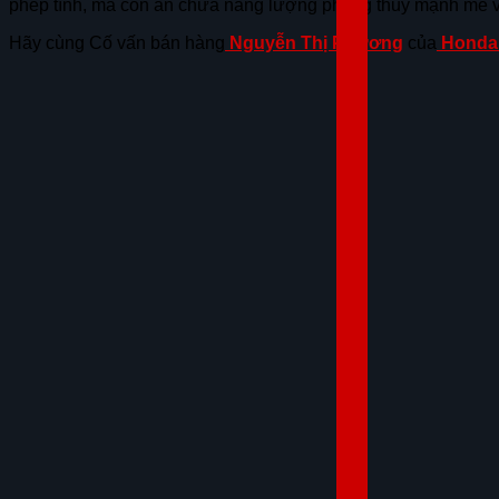
phép tính, mà còn ẩn chứa năng lượng phong thủy mạnh mẽ v
Hãy cùng Cố vấn bán hàng
Nguyễn Thị Phương
của
Honda 