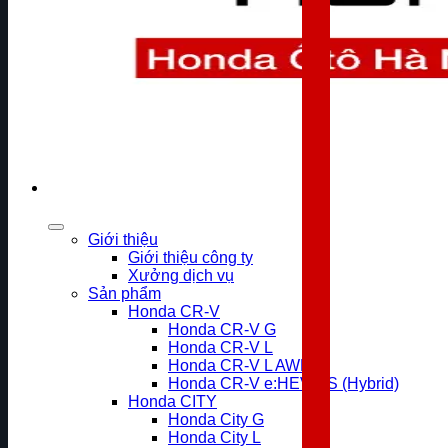
Giới thiệu
Giới thiệu công ty
Xưởng dịch vụ
Sản phẩm
Honda CR-V
Honda CR-V G
Honda CR-V L
Honda CR-V L AWD
Honda CR-V e:HEV RS (Hybrid)
Honda CITY
Honda City G
Honda City L