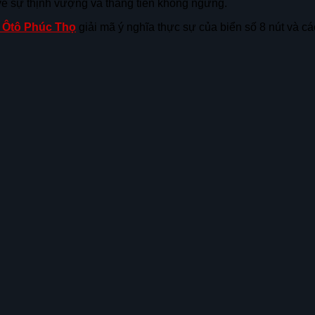
ề sự thịnh vượng và thăng tiến không ngừng.
Ôtô Phúc Thọ
giải mã ý nghĩa thực sự của biển số 8 nút và 