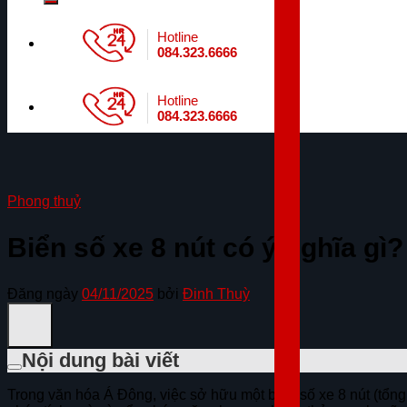
Hotline
084.323.6666
Hotline
084.323.6666
Phong thuỷ
Biển số xe 8 nút có ý nghĩa gì
Đăng ngày
04/11/2025
bởi
Đinh Thuỳ
Nội dung bài viết
Trong văn hóa Á Đông, việc sở hữu một biển số xe 8 nút (tổng