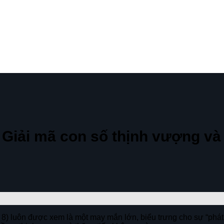
? Giải mã con số thịnh vượng v
 8) luôn được xem là một may mắn lớn, biểu trưng cho sự “phát t