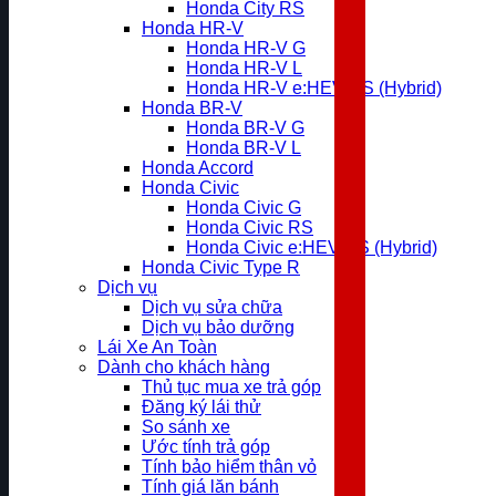
Honda City RS
Honda HR-V
Honda HR-V G
Honda HR-V L
Honda HR-V e:HEV RS (Hybrid)
Honda BR-V
Honda BR-V G
Honda BR-V L
Honda Accord
Honda Civic
Honda Civic G
Honda Civic RS
Honda Civic e:HEV RS (Hybrid)
Honda Civic Type R
Dịch vụ
Dịch vụ sửa chữa
Dịch vụ bảo dưỡng
Lái Xe An Toàn
Dành cho khách hàng
Thủ tục mua xe trả góp
Đăng ký lái thử
So sánh xe
Ước tính trả góp
Tính bảo hiểm thân vỏ
Tính giá lăn bánh