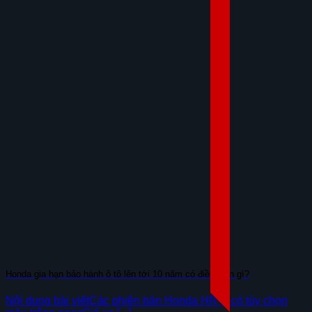
Honda gia hạn bảo hành ô tô lên tới 10 năm có điều kiện gì?
Nội dung bài viếtCác phiên bản Honda HR-V có tùy chọn