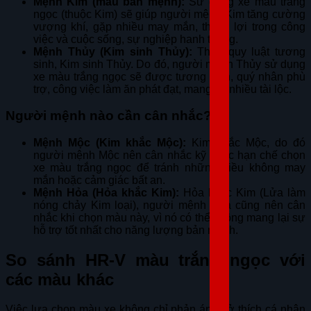
Mệnh Kim (màu bản mệnh):
Sử dụng xe màu trắng
ngọc (thuộc Kim) sẽ giúp người mệnh Kim tăng cường
vượng khí, gặp nhiều may mắn, thuận lợi trong công
việc và cuộc sống, sự nghiệp hanh thông.
Mệnh Thủy (Kim sinh Thủy):
Theo quy luật tương
sinh, Kim sinh Thủy. Do đó, người mệnh Thủy sử dụng
xe màu trắng ngọc sẽ được tương sinh, quý nhân phù
trợ, công việc làm ăn phát đạt, mang lại nhiều tài lộc.
Người mệnh nào cần cân nhắc?
Mệnh Mộc (Kim khắc Mộc):
Kim khắc Mộc, do đó
người mệnh Mộc nên cân nhắc kỹ hoặc hạn chế chọn
xe màu trắng ngọc để tránh những điều không may
mắn hoặc cảm giác bất an.
Mệnh Hỏa (Hỏa khắc Kim):
Hỏa khắc Kim (Lửa làm
nóng chảy Kim loại), người mệnh Hỏa cũng nên cân
nhắc khi chọn màu này, vì nó có thể không mang lại sự
hỗ trợ tốt nhất cho năng lượng bản mệnh.
So sánh HR-V màu trắng ngọc với
các màu khác
Việc lựa chọn màu xe không chỉ phản ánh sở thích cá nhân