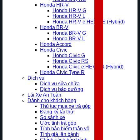
Honda HR-V
Honda HR-V G
Honda HR-V L
Honda HR-V e:HEV RS (Hybrid)
Honda BR-V
Honda BR-V G
Honda BR-V L
Honda Accord
Honda Civic
Honda Civic G
Honda Civic RS
Honda Civic e:HEV RS (Hybrid)
Honda Civic Type R
Dịch vụ
Dịch vụ sửa chữa
Dịch vụ bảo dưỡng
Lái Xe An Toàn
Dành cho khách hàng
Thủ tục mua xe trả góp
Đăng ký lái thử
So sánh xe
Ước tính trả góp
Tính bảo hiểm thân vỏ
Tính giá lăn bánh
Chính sách bảo hành