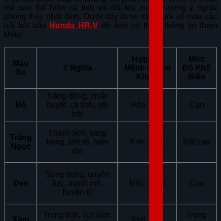
mà còn thể hiện cá tính và đôi khi mang những ý nghĩa
phong thủy nhất định. Dưới đây là so sánh một số màu sắc
nổi bật của
Honda HR-V
để bạn có thêm thông tin tham
khảo:
Hợp Với
Mức
Màu
Ý Nghĩa
Mệnh (Tham
Độ Phổ
Xe
Khảo)
Biến
Năng động, nhiệt
Đỏ
huyết, cá tính, nổi
Hỏa, Thổ
Cao
bật
Thanh lịch, sang
Trắng
trọng, tinh tế, hiện
Kim, Thủy
Rất cao
Ngọc
đại
Sang trọng, quyền
Đen
lực, mạnh mẽ,
Mộc, Thủy
Cao
huyền bí
Trung tính, lịch lãm,
Trung
Xám
Kim, Thổ