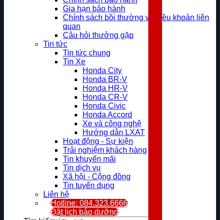
Gia hạn bảo hành
Chính sách bồi thường và điều khoản liên
quan
Câu hỏi thưởng gặp
Tin tức
Tin tức chung
Tin Xe
Honda City
Honda BR-V
Honda HR-V
Honda CR-V
Honda Civic
Honda Accord
Xe và công nghệ
Hướng dẫn LXAT
Hoạt động - Sự kiện
Trải nghiệm khách hàng
Tin khuyến mãi
Tin dịch vụ
Xã hội - Cộng đồng
Tin tuyển dụng
Liên hệ
Hotline: 084.323.6666
Đặt lịch bảo dưỡng