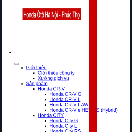
Giới thiệu
Giới thiệu công ty
Xưởng dịch vụ
Sản phẩm
Honda CR-V
Honda CR-V G
Honda CR-V L
Honda CR-V L AWD
Honda CR-V e:HEV RS (Hybrid)
Honda CITY
Honda City G
Honda City L
Honda City RS