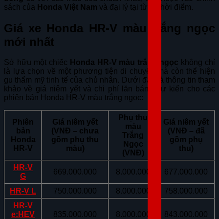
sách của
Honda Việt Nam
và đại lý tại từng thời điểm.
Giá xe Honda HR-V màu trắng ngọc
mới nhất
Sở hữu một chiếc
Honda HR-V màu trắng ngọc
không chỉ
là lựa chọn về một phương tiện di chuyển mà còn thể hiện
gu thẩm mỹ tinh tế của chủ nhân. Dưới đây là thông tin tham
khảo về giá niêm yết và chi phí lăn bánh dự kiến cho các
phiên bản Honda HR-V màu trắng ngọc:
Phụ thu
Phiên
Giá niêm yết
Giá niêm yết
màu
bản
(VNĐ – chưa
(VNĐ – đã
Trắng
Honda
gồm phụ thu
gồm phụ
Ngọc
HR-V
màu)
thu)
(VNĐ)
HR-V
669.000.000
8.000.000
677.000.000
G
HR-V L
750.000.000
8.000.000
758.000.000
HR-V
e:HEV
835.000.000
8.000.000
843.000.000