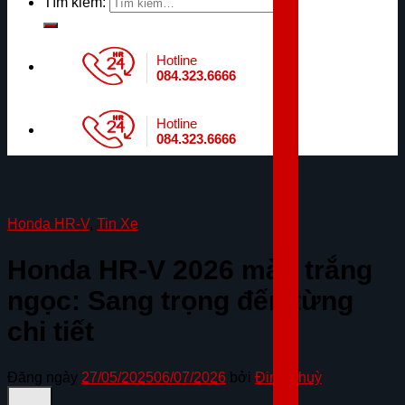
Tìm kiếm:
Hotline
084.323.6666
Hotline
084.323.6666
Honda HR-V
,
Tin Xe
Honda HR-V 2026 màu trắng
ngọc: Sang trọng đến từng
chi tiết
Đăng ngày
27/05/2025
06/07/2026
bởi
Đinh Thuỳ