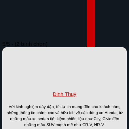
NHẬN ƯU ĐÃI
ĐĂNG KÝ LÁI THỬ
5/5 - (2 bình chọn)
Đinh Thuỳ
Với kinh nghiệm dày dặn, tôi tự tin mang đến cho khách hàng
những thông tin chính xác và hữu ích về các dòng xe Honda, từ
những mẫu xe sedan tiết kiệm nhiên liệu như City, Civic đến
những mẫu SUV mạnh mẽ như CR-V, HR-V.