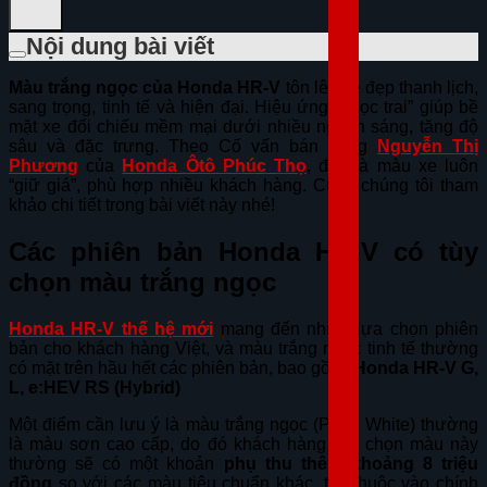
Nội dung bài viết
Màu trắng ngọc của Honda HR-V
tôn lên vẻ đẹp thanh lịch,
sang trọng, tinh tế và hiện đại. Hiệu ứng “ngọc trai” giúp bề
mặt xe đối chiếu mềm mại dưới nhiều nguồn sáng, tăng độ
sâu và đặc trưng. Theo Cố vấn bán hàng
Nguyễn Thị
Phương
của
Honda Ôtô Phúc Thọ
, đây là màu xe luôn
“giữ giá”, phù hợp nhiều khách hàng. Cùng chúng tôi tham
khảo chi tiết trong bài viết này nhé!
Các phiên bản Honda HR-V có tùy
chọn màu trắng ngọc
Honda HR-V thế hệ mới
mang đến nhiều lựa chọn phiên
bản cho khách hàng Việt, và màu trắng ngọc tinh tế thường
có mặt trên hầu hết các phiên bản, bao gồm:
Honda HR-V G,
L, e:HEV RS (Hybrid)
Một điểm cần lưu ý là màu trắng ngọc (Pearl White) thường
là màu sơn cao cấp, do đó khách hàng lựa chọn màu này
thường sẽ có một khoản
phụ thu thêm khoảng 8 triệu
đồng
so với các màu tiêu chuẩn khác, tùy thuộc vào chính