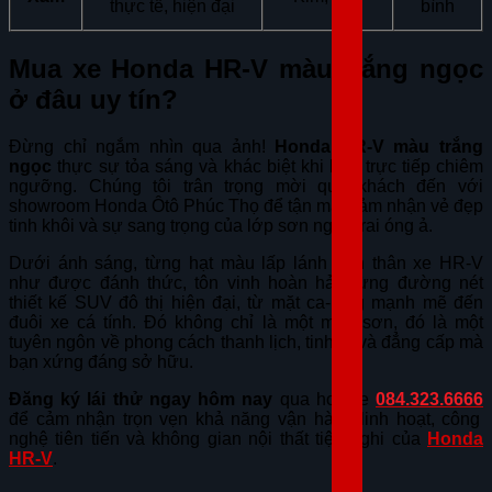
thực tế, hiện đại
bình
Mua xe Honda HR-V màu trắng ngọc
ở đâu uy tín?
Đừng chỉ ngắm nhìn qua ảnh!
Honda HR-V màu trắng
ngọc
thực sự tỏa sáng và khác biệt khi bạn trực tiếp chiêm
ngưỡng. Chúng tôi trân trọng mời quý khách đến với
showroom Honda Ôtô Phúc Thọ để tận mắt cảm nhận vẻ đẹp
tinh khôi và sự sang trọng của lớp sơn ngọc trai óng ả.
Dưới ánh sáng, từng hạt màu lấp lánh trên thân xe HR-V
như được đánh thức, tôn vinh hoàn hảo từng đường nét
thiết kế SUV đô thị hiện đại, từ mặt ca-lăng mạnh mẽ đến
đuôi xe cá tính. Đó không chỉ là một màu sơn, đó là một
tuyên ngôn về phong cách thanh lịch, tinh tế và đẳng cấp mà
bạn xứng đáng sở hữu.
Đăng ký lái thử ngay hôm nay
qua hotline
084.323.6666
để cảm nhận trọn vẹn khả năng vận hành linh hoạt, công
nghệ tiên tiến và không gian nội thất tiện nghi của
Honda
HR-V
.