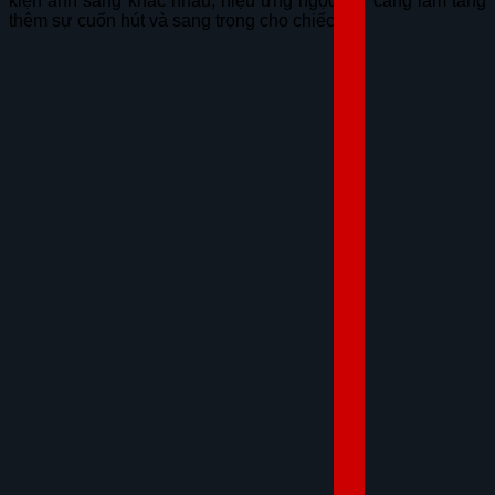
kiện ánh sáng khác nhau, hiệu ứng ngọc trai càng làm tăng
thêm sự cuốn hút và sang trọng cho chiếc xe.
NHẬN ƯU ĐÃI
ĐĂNG KÝ LÁI THỬ