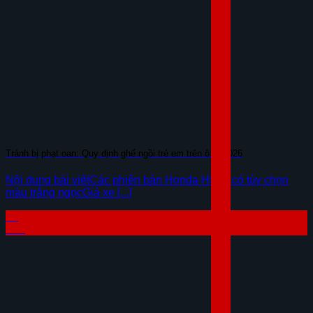
Tránh bị phạt oan: Quy định ghế ngồi trẻ em trên ô tô 2026
Nội dung bài viếtCác phiên bản Honda HR-V có tùy chọn
màu trắng ngọcGiá xe [...]
07
Th8