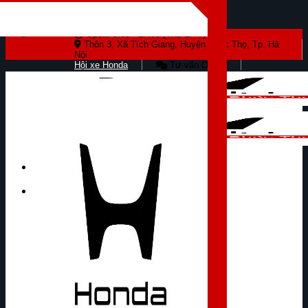
Skip to content
Open: 8:00 - 17:00 (Thứ 2 - 7)
Thôn 3, Xã Tích Giang, Huyện Phúc Thọ, Tp. Hà
Nội
Hội xe Honda
Tư vấn Online
Tìm kiếm: