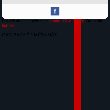
Bài viết thuộc chuyên mục
Honda HR-V
,
Tin Xe
. Đánh dấu
liên kết.
.
CÁC BÀI VIẾT MỚI NHẤT