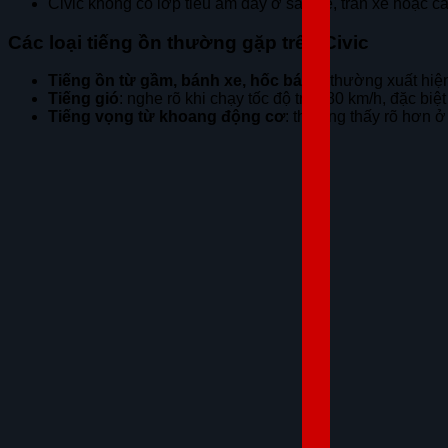
Civic không có lớp tiêu âm dày ở sàn xe, trần xe hoặc 
Các loại tiếng ồn thường gặp trên Civic
Tiếng ồn từ gầm, bánh xe, hốc bánh
: thường xuất hi
Tiếng gió
: nghe rõ khi chạy tốc độ trên 80 km/h, đặc b
Tiếng vọng từ khoang động cơ
: thường thấy rõ hơn ở