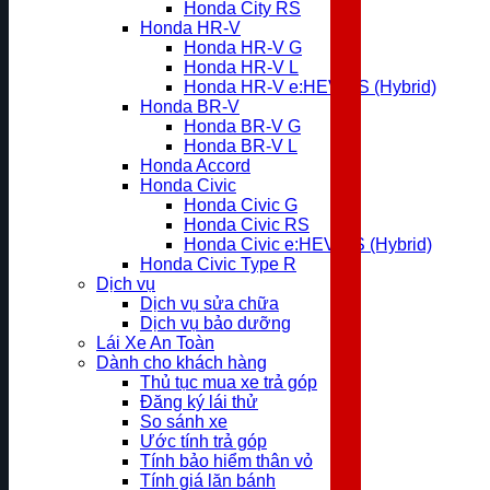
Honda City RS
Honda HR-V
Honda HR-V G
Honda HR-V L
Honda HR-V e:HEV RS (Hybrid)
Honda BR-V
Honda BR-V G
Honda BR-V L
Honda Accord
Honda Civic
Honda Civic G
Honda Civic RS
Honda Civic e:HEV RS (Hybrid)
Honda Civic Type R
Dịch vụ
Dịch vụ sửa chữa
Dịch vụ bảo dưỡng
Lái Xe An Toàn
Dành cho khách hàng
Thủ tục mua xe trả góp
Đăng ký lái thử
So sánh xe
Ước tính trả góp
Tính bảo hiểm thân vỏ
Tính giá lăn bánh