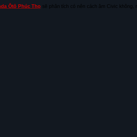
da Ôtô Phúc Thọ
sẽ phân tích có nên cách âm Civic không, nh