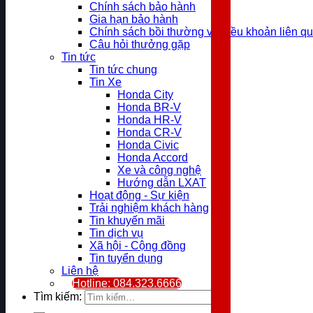
Chính sách bảo hành
Gia hạn bảo hành
Chính sách bồi thường và điều khoản liên q
Câu hỏi thưởng gặp
Tin tức
Tin tức chung
Tin Xe
Honda City
Honda BR-V
Honda HR-V
Honda CR-V
Honda Civic
Honda Accord
Xe và công nghệ
Hướng dẫn LXAT
Hoạt động - Sự kiện
Trải nghiệm khách hàng
Tin khuyến mãi
Tin dịch vụ
Xã hội - Cộng đồng
Tin tuyển dụng
Liên hệ
Hotline: 084.323.6666
Tìm kiếm: