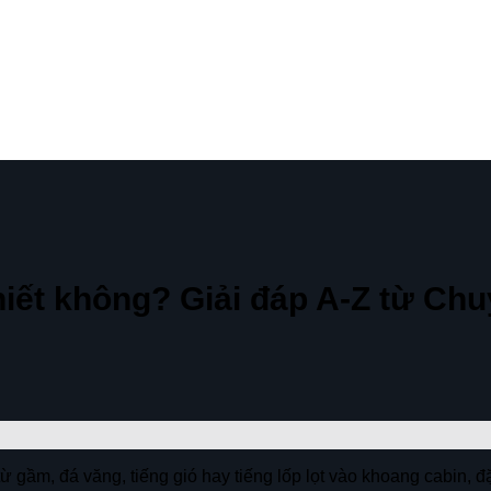
iết không? Giải đáp A-Z từ Chu
ừ gầm, đá văng, tiếng gió hay tiếng lốp lọt vào khoang cabin, 