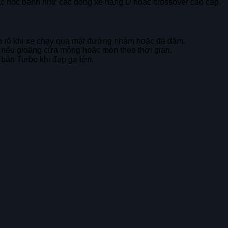
các hốc bánh như các dòng xe hạng D hoặc crossover cao cấp.
ện rõ khi xe chạy qua mặt đường nhám hoặc đá dăm.
iệt nếu gioăng cửa mỏng hoặc mòn theo thời gian.
 bản Turbo khi đạp ga lớn.