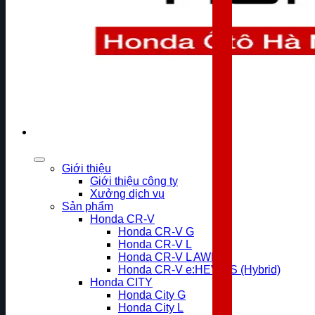
Giới thiệu
Giới thiệu công ty
Xưởng dịch vụ
Sản phẩm
Honda CR-V
Honda CR-V G
Honda CR-V L
Honda CR-V L AWD
Honda CR-V e:HEV RS (Hybrid)
Honda CITY
Honda City G
Honda City L