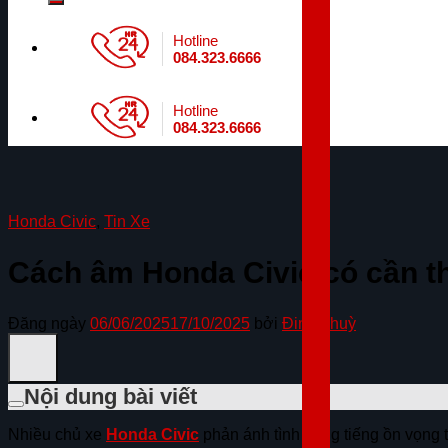
Hotline
084.323.6666
Hotline
084.323.6666
Honda Civic
,
Tin Xe
Cách âm Honda Civic có cần th
Đăng ngày
06/06/2025
17/10/2025
bởi
Đinh Thuỳ
Nội dung bài viết
Nhiều chủ xe
Honda Civic
phản ánh tình trạng tiếng ồn vọng t