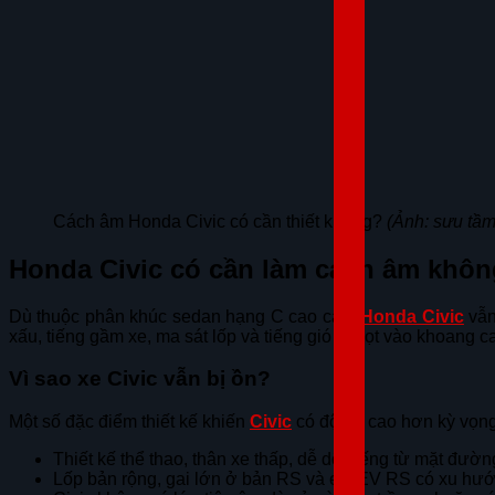
Cách âm Honda Civic có cần thiết không?
(Ảnh: sưu tầm 
Honda Civic có cần làm cách âm khô
Dù thuộc phân khúc sedan hạng C cao cấp,
Honda Civic
vẫn
xấu, tiếng gầm xe, ma sát lốp và tiếng gió dễ lọt vào khoang 
Vì sao xe Civic vẫn bị ồn?
Một số đặc điểm thiết kế khiến
Civic
có độ ồn cao hơn kỳ vọng
Thiết kế thể thao, thân xe thấp, dễ dội tiếng từ mặt đườ
Lốp bản rộng, gai lớn ở bản RS và e:HEV RS có xu hướn