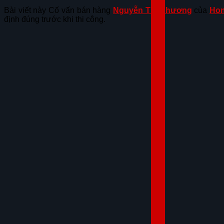
Bài viết này Cố vấn bán hàng
Nguyễn Thị Phương
của
Hon
định đúng trước khi thi công.