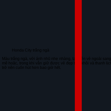
Honda City trắng ngà
Màu trắng ngà, với ánh nhũ nhẹ nhàng, tạo nên vẻ ngoài sang t
mê hoặc, trong khi vẫn giữ được vẻ đẹp tinh khôi và thanh lị
trở nên cuốn hút hơn bao giờ hết.