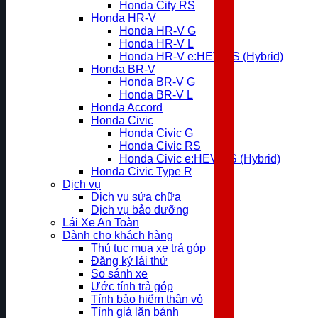
Honda City RS
Honda HR-V
Honda HR-V G
Honda HR-V L
Honda HR-V e:HEV RS (Hybrid)
Honda BR-V
Honda BR-V G
Honda BR-V L
Honda Accord
Honda Civic
Honda Civic G
Honda Civic RS
Honda Civic e:HEV RS (Hybrid)
Honda Civic Type R
Dịch vụ
Dịch vụ sửa chữa
Dịch vụ bảo dưỡng
Lái Xe An Toàn
Dành cho khách hàng
Thủ tục mua xe trả góp
Đăng ký lái thử
So sánh xe
Ước tính trả góp
Tính bảo hiểm thân vỏ
Tính giá lăn bánh