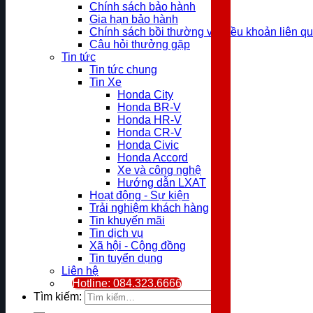
Chính sách bảo hành
Gia hạn bảo hành
Chính sách bồi thường và điều khoản liên q
Câu hỏi thưởng gặp
Tin tức
Tin tức chung
Tin Xe
Honda City
Honda BR-V
Honda HR-V
Honda CR-V
Honda Civic
Honda Accord
Xe và công nghệ
Hướng dẫn LXAT
Hoạt động - Sự kiện
Trải nghiệm khách hàng
Tin khuyến mãi
Tin dịch vụ
Xã hội - Cộng đồng
Tin tuyển dụng
Liên hệ
Hotline: 084.323.6666
Tìm kiếm: