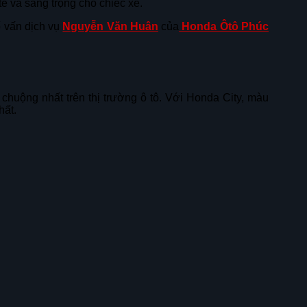
ế và sang trọng cho chiếc xe.
ố vấn dịch vụ
Nguyễn Văn Huân
của
Honda Ôtô Phúc
chuộng nhất trên thị trường ô tô. Với Honda City, màu
hất.