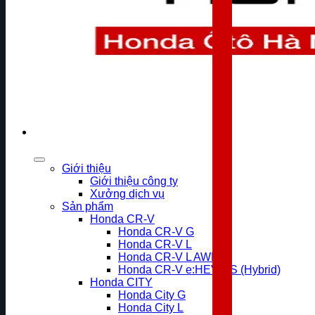
Giới thiệu
Giới thiệu công ty
Xưởng dịch vụ
Sản phẩm
Honda CR-V
Honda CR-V G
Honda CR-V L
Honda CR-V L AWD
Honda CR-V e:HEV RS (Hybrid)
Honda CITY
Honda City G
Honda City L