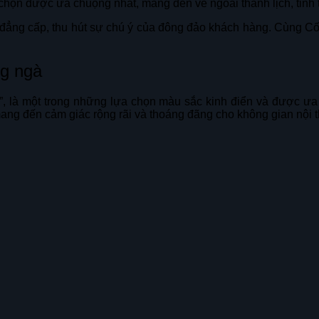
chọn được ưa chuộng nhất, mang đến vẻ ngoài thanh lịch, tinh t
và đẳng cấp, thu hút sự chú ý của đông đảo khách hàng. Cùng C
ng ngà
”, là một trong những lựa chọn màu sắc kinh điển và được ưa 
 mang đến cảm giác rộng rãi và thoáng đãng cho không gian nội t