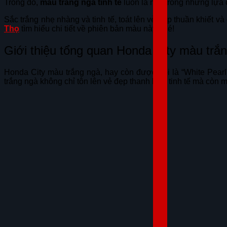
Trong đó,
màu trắng ngà tinh tế
luôn là một trong những lựa 
Sắc trắng nhẹ nhàng và tinh tế, toát lên vẻ đẹp thuần khiết 
Thọ
tìm hiểu chi tiết về phiên bản màu này nhé!
Giới thiệu tổng quan Honda City màu trắ
Honda City màu trắng ngà, hay còn được gọi là “White Pearl
trắng ngà không chỉ tôn lên vẻ đẹp thanh lịch, tinh tế mà còn