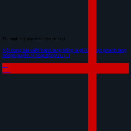
Tài chính 1 tỷ nên chọn mẫu xe nào?
Nội dung bài viếtPhanh tang trống là gì?Cấu tạo phanh tang
trốngNguyên lý hoạt độngƯu [...]
29
Th7