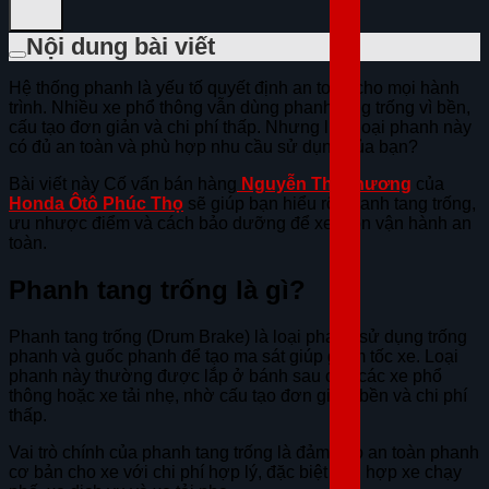
Nội dung bài viết
Hệ thống phanh là yếu tố quyết định an toàn cho mọi hành
trình. Nhiều xe phổ thông vẫn dùng phanh tang trống vì bền,
cấu tạo đơn giản và chi phí thấp. Nhưng liệu loại phanh này
có đủ an toàn và phù hợp nhu cầu sử dụng của bạn?
Bài viết này Cố vấn bán hàng
Nguyễn Thị Phương
của
Honda Ôtô Phúc Thọ
sẽ giúp bạn hiểu rõ phanh tang trống,
ưu nhược điểm và cách bảo dưỡng để xe luôn vận hành an
toàn.
Phanh tang trống là gì?
Phanh tang trống (Drum Brake) là loại phanh sử dụng trống
phanh và guốc phanh để tạo ma sát giúp giảm tốc xe. Loại
phanh này thường được lắp ở bánh sau của các xe phổ
thông hoặc xe tải nhẹ, nhờ cấu tạo đơn giản, bền và chi phí
thấp.
Vai trò chính của phanh tang trống là đảm bảo an toàn phanh
cơ bản cho xe với chi phí hợp lý, đặc biệt phù hợp xe chạy