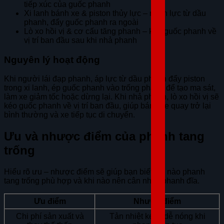
tiếp xúc của guốc phanh
Xi lanh bánh xe & piston thủy lực – nhận lực từ dầu
phanh, đẩy guốc phanh ra ngoài
Lò xo hồi vị & cơ cấu tăng phanh – kéo guốc phanh về
vị trí ban đầu sau khi nhả phanh
Nguyên lý hoạt động
Khi người lái đạp phanh, áp lực từ dầu phanh đẩy piston
trong xi lanh, ép guốc phanh vào trống phanh để tạo ma sát,
làm xe giảm tốc hoặc dừng lại. Khi nhả phanh, lò xo hồi vị sẽ
kéo guốc phanh về vị trí ban đầu, giúp bánh xe quay trở lại
bình thường và xe tiếp tục di chuyển.
Ưu và nhược điểm của phanh tang
trống
Hiểu rõ ưu – nhược điểm sẽ giúp bạn biết khi nào phanh
tang trống phù hợp và khi nào nên cân nhắc phanh đĩa.
Ưu điểm
Nhược điểm
Chi phí sản xuất và
Tản nhiệt kém, dễ nóng khi