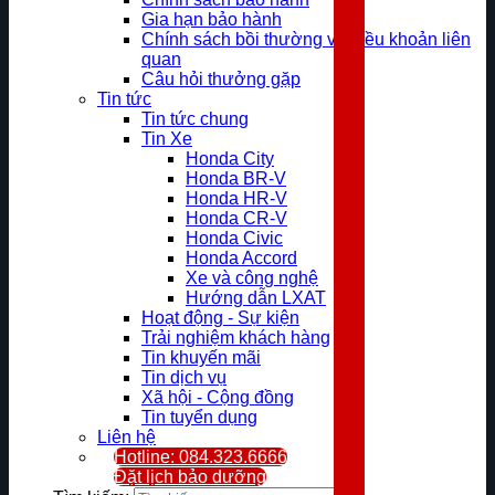
Gia hạn bảo hành
Chính sách bồi thường và điều khoản liên
quan
Câu hỏi thưởng gặp
Tin tức
Tin tức chung
Tin Xe
Honda City
Honda BR-V
Honda HR-V
Honda CR-V
Honda Civic
Honda Accord
Xe và công nghệ
Hướng dẫn LXAT
Hoạt động - Sự kiện
Trải nghiệm khách hàng
Tin khuyến mãi
Tin dịch vụ
Xã hội - Cộng đồng
Tin tuyển dụng
Liên hệ
Hotline: 084.323.6666
Đặt lịch bảo dưỡng