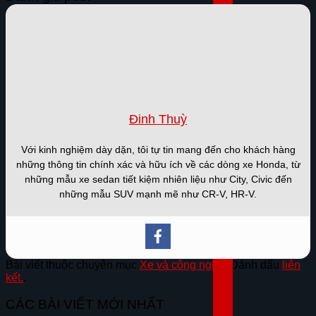
Đinh Thuỳ
Với kinh nghiệm dày dặn, tôi tự tin mang đến cho khách hàng
những thông tin chính xác và hữu ích về các dòng xe Honda, từ
những mẫu xe sedan tiết kiệm nhiên liệu như City, Civic đến
những mẫu SUV mạnh mẽ như CR-V, HR-V.
Bài viết thuộc chuyên mục
Xe và công nghệ
. Đánh dấu
liên
kết.
.
CÁC BÀI VIẾT MỚI NHẤT