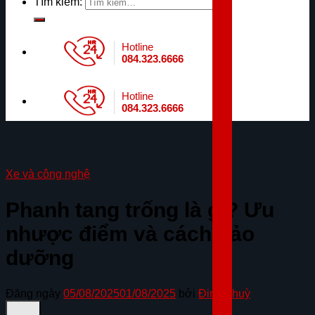
Tìm kiếm:
Hotline
084.323.6666
Hotline
084.323.6666
Xe và công nghệ
Phanh tang trống là gì? Ưu
nhược điểm và cách bảo
dưỡng
Đăng ngày
05/08/2025
01/08/2025
bởi
Đinh Thuỳ