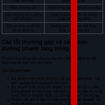
thay thế thấp
phanh liên tục
Bền, ít hỏng vặt
Phản ứng chậm hơn phanh đĩa
Bảo dưỡng đơn giản,
Giảm hiệu suất khi tải nặng
dễ vệ sinh
hoặc đi đường đèo
Tối ưu cho xe đô thị
Không phù hợp xe thể thao
và xe dịch vụ
hoặc chạy cao tốc
Các lỗi thường gặp và cách bảo
dưỡng phanh tang trống
Phanh tang trống bền nhưng vẫn cần kiểm tra định kỳ để
đảm bảo an toàn khi vận hành.
Các lỗi phổ biến:
Má phanh mòn hoặc bám bụi sẽ phát ra tiếng kêu “két
két”, quãng đường phanh dài hơn.
Bó phanh hoặc rung khi phanh: là do lò xo hồi vị yếu,
trống phanh bị méo hoặc kẹt guốc phanh. Dẫn tới xe bị
rung, khó di chuyển hoặc có cảm giác “ghì” khi thả ga.
Phanh yếu khi đi đèo có hiện tượng
“phai phanh”
do
nhiệt độ tăng cao khi phanh lâu. Dẫn tới xe khó giảm