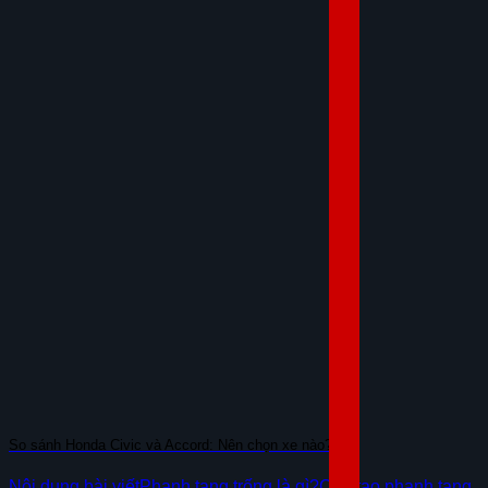
So sánh Honda Civic và Accord: Nên chọn xe nào?
Nội dung bài viếtPhanh tang trống là gì?Cấu tạo phanh tang