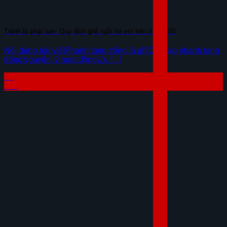
Tránh bị phạt oan: Quy định ghế ngồi trẻ em trên ô tô 2026
Nội dung bài viếtPhanh tang trống là gì?Cấu tạo phanh tang
trốngNguyên lý hoạt độngƯu [...]
07
Th8