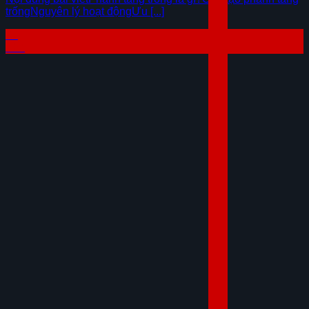
trốngNguyên lý hoạt độngƯu [...]
29
Th7