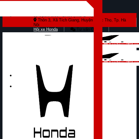
Skip to content
Open: 8:00 - 17:00 (Thứ 2 - 7)
Thôn 3, Xã Tích Giang, Huyện Phúc Thọ, Tp. Hà
Nội
Hội xe Honda
Tư vấn Online
Tìm kiếm: