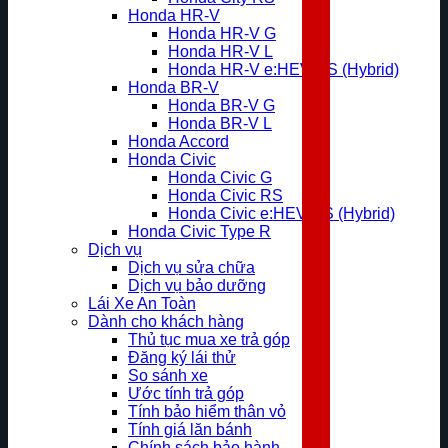
Honda HR-V
Honda HR-V G
Honda HR-V L
Honda HR-V e:HEV RS (Hybrid)
Honda BR-V
Honda BR-V G
Honda BR-V L
Honda Accord
Honda Civic
Honda Civic G
Honda Civic RS
Honda Civic e:HEV RS (Hybrid)
Honda Civic Type R
Dịch vụ
Dịch vụ sửa chữa
Dịch vụ bảo dưỡng
Lái Xe An Toàn
Dành cho khách hàng
Thủ tục mua xe trả góp
Đăng ký lái thử
So sánh xe
Ước tính trả góp
Tính bảo hiểm thân vỏ
Tính giá lăn bánh
Chính sách bảo hành