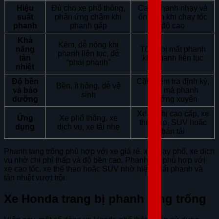
Hiệu
Đủ cho xe phổ thông,
Cao, phanh nhạy và
suất
phản ứng chậm khi
ổn định khi chạy tốc
phanh
phanh gấp
độ cao
Khả
Kém, dễ nóng khi
năng
Tốt, ít bị mất phanh
phanh liên tục, dễ
tản
khi phanh liên tục
“phai phanh”
nhiệt
Độ bền
Cần kiểm tra định kỳ,
Bền, ít hỏng, dễ vệ
và bảo
thay má phanh
sinh
dưỡng
thường xuyên
Xe đô thị cao cấp, xe
Ứng
Xe phổ thông, xe
thể thao, SUV hoặc
dụng
dịch vụ, xe tải nhẹ
bán tải
Phanh tang trống phù hợp với xe giá rẻ, xe chạy phố, xe dịch
vụ nhờ chi phí thấp và độ bền cao. Phanh đĩa phù hợp với
xe cao tốc, xe thể thao hoặc SUV nhờ hiệu suất phanh và
tản nhiệt vượt trội.
Xe Honda trang bị phanh tang trống