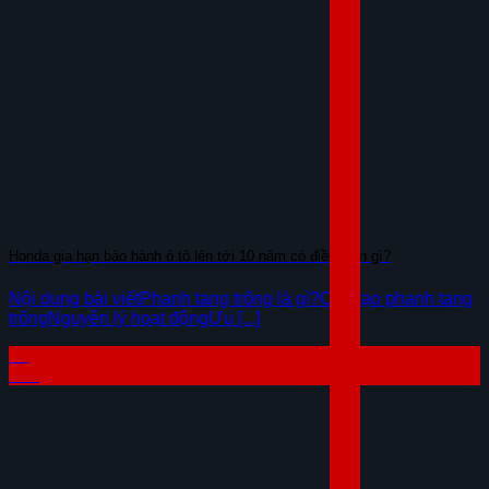
Honda gia hạn bảo hành ô tô lên tới 10 năm có điều kiện gì?
Nội dung bài viếtPhanh tang trống là gì?Cấu tạo phanh tang
trốngNguyên lý hoạt độngƯu [...]
04
Th8