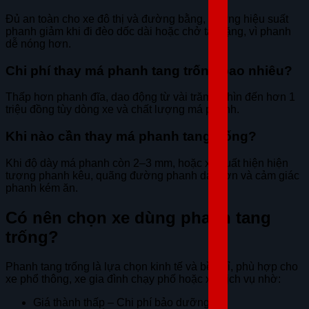
Đủ an toàn cho xe đô thị và đường bằng, nhưng hiệu suất
phanh giảm khi đi đèo dốc dài hoặc chở tải nặng, vì phanh
dễ nóng hơn.
Chi phí thay má phanh tang trống bao nhiêu?
Thấp hơn phanh đĩa, dao động từ vài trăm nghìn đến hơn 1
triệu đồng tùy dòng xe và chất lượng má phanh.
Khi nào cần thay má phanh tang trống?
Khi độ dày má phanh còn 2–3 mm, hoặc xe xuất hiện hiện
tượng phanh kêu, quãng đường phanh dài hơn và cảm giác
phanh kém ăn.
Có nên chọn xe dùng phanh tang
trống?
Phanh tang trống là lựa chọn kinh tế và bền bỉ, phù hợp cho
xe phổ thông, xe gia đình chạy phố hoặc xe dịch vụ nhờ:
Giá thành thấp – Chi phí bảo dưỡng rẻ