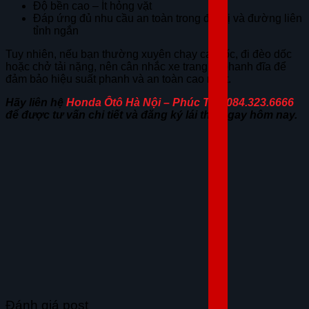
Độ bền cao – Ít hỏng vặt
Đáp ứng đủ nhu cầu an toàn trong đô thị và đường liên
tỉnh ngắn
Tuy nhiên, nếu bạn thường xuyên chạy cao tốc, đi đèo dốc
hoặc chở tải nặng, nên cân nhắc xe trang bị phanh đĩa để
đảm bảo hiệu suất phanh và an toàn cao nhất.
Hãy liên hệ
Honda Ôtô Hà Nội – Phúc Thọ 084.323.6666
để được tư vấn chi tiết và đăng ký lái thử ngay hôm nay.
Đánh giá post