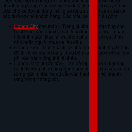
Hiện nay, một số dòng xe Honda phổ thông vẫn sử dụng
phanh tang trống ở bánh sau. Lý do là loại phanh này đủ an
toàn cho xe đô thị, đồng thời giúp tối ưu chi phí sản xuất và
bảo dưỡng cho khách hàng. Các mẫu xe tiêu biểu gồm:
Honda City
bản thấp – Trang bị phanh tang trống cho
bánh sau, vẫn đảm bảo an toàn khi đi phố hoặc chạy
liên tỉnh ngắn. Đây là lựa chọn phù hợp với gia đình
nhỏ hoặc người mua xe lần đầu.
Honda Brio – Hatchback cỡ nhỏ, nhẹ và linh hoạt trong
đô thị. Nhờ phanh tang trống bền và dễ bảo dưỡng, chi
phí vận hành tổng thể rất thấp.
Honda Jazz (trước đây) – Xe đô thị 5 chỗ với khoang
hành lý rộng nhờ cụm phanh gọn nhẹ. Dù là mẫu xe đã
dừng bán, nhiều xe cũ vẫn vận hành tốt nhờ phanh
tang trống ít hỏng vặt.