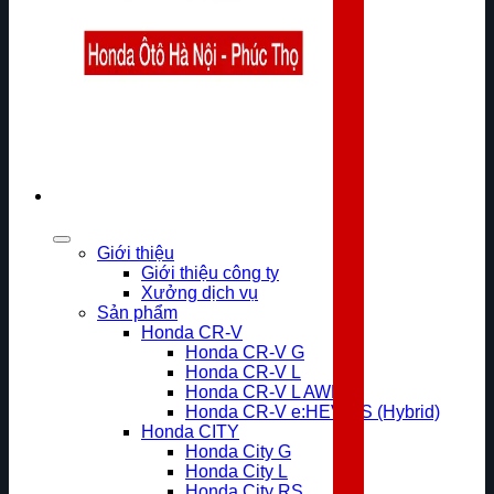
Giới thiệu
Giới thiệu công ty
Xưởng dịch vụ
Sản phẩm
Honda CR-V
Honda CR-V G
Honda CR-V L
Honda CR-V L AWD
Honda CR-V e:HEV RS (Hybrid)
Honda CITY
Honda City G
Honda City L
Honda City RS