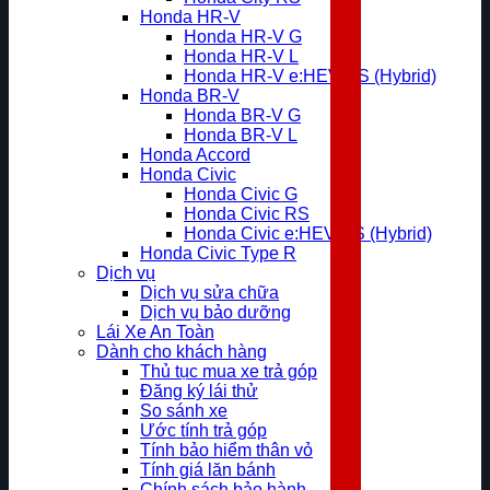
Honda HR-V
Honda HR-V G
Honda HR-V L
Honda HR-V e:HEV RS (Hybrid)
Honda BR-V
Honda BR-V G
Honda BR-V L
Honda Accord
Honda Civic
Honda Civic G
Honda Civic RS
Honda Civic e:HEV RS (Hybrid)
Honda Civic Type R
Dịch vụ
Dịch vụ sửa chữa
Dịch vụ bảo dưỡng
Lái Xe An Toàn
Dành cho khách hàng
Thủ tục mua xe trả góp
Đăng ký lái thử
So sánh xe
Ước tính trả góp
Tính bảo hiểm thân vỏ
Tính giá lăn bánh
Chính sách bảo hành