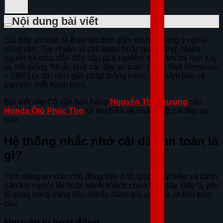
Nội dung bài viết
Cài dây an toàn là thao tác đơn giản nhưng mang ý nghĩa
sống còn. Tuy nhiên, vì chủ quan hoặc quên lãng, nhiều
người bỏ qua, dẫn đến hậu quả nghiêm trọng khi tai nạn xảy
ra. Hệ thống “Nhắc nhở cài dây an toàn” (Seat Belt Reminder
– SBR) ra đời như giải pháp thông minh, âm thầm bảo vệ
bạn trên mỗi hành trình.
Bài viết này Cố vấn bán hàng
Nguyễn Thị Phương
của
Honda Ôtô Phúc Thọ
sẽ tìm hiểu về nhắc nhở cài dây an
toàn.
Hệ thống nhắc nhở cài dây an toàn là
gì?
Tính năng an toàn chủ động trên ô tô, giúp phát hiện và cảnh
báo khi người lái hoặc hành khách chưa thắt dây. Đây là yếu
tố quan trọng trong tiêu chuẩn đánh giá an toàn xe hơi toàn
cầu.
Nguyên lý hoạt động