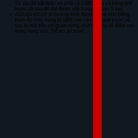
Từ lâu đã bắt buộc xe phải có ESBR cho cả hàng ghế
trước và sau để đạt được xếp hạng an toàn 5 sao.
ASEAN NCAP (Chương trình đánh giá xe mới Đông
Nam Á): Việc trang bị SBR cho cả hàng ghế trước và
sau là một tiêu chí quan trọng, chiếm trọng số điểm cao
trong hạng mục “Hỗ trợ an toàn”.