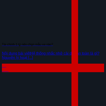
Tài chính 1 tỷ nên chọn mẫu xe nào?
Nội dung bài viếtHệ thống nhắc nhở cài dây an toàn là gì?
Nguyên lý hoạt [...]
29
Th7