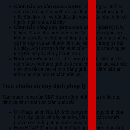
Cảnh báo cơ bản (Basic SBR):
Hệ thống sẽ phát ra
cảnh báo bằng đèn và/hoặc âm thanh trong khoảng 6
giây đầu tiên khi xe bắt đầu di chuyển nếu phát hiện có
người ngồi chưa cài dây.
Cảnh báo nâng cao (Enhanced SBR – ESBR):
Đây
là tiêu chuẩn phổ biến hiện nay. Nếu người ngồi vẫn
không cài dây, hệ thống sẽ tiếp tục phát cảnh báo bằng
cả hình ảnh và âm thanh liên tục, kéo dài trong ít nhất
90 giây. Âm lượng và tần suất của tiếng bíp thường sẽ
tăng lên để gây chú ý mạnh hơn.
Nhắc nhở đa vị trí:
Các hệ thống hiện đại không chỉ
cảnh báo cho hàng ghế trước mà còn giám sát và nhắc
nhở cho tất cả các vị trí ở hàng ghế sau, đảm bảo an
toàn cho mọi hành khách trên xe.
Tiêu chuẩn và quy định pháp lý
Tầm quan trọng của SBR được công nhận qua nhiều quy
định và tiêu chuẩn an toàn quốc tế:
UN Regulation No. 16: Một trong những quy định của
Liên Hợp Quốc về dây an toàn, yêu cầu các xe mới
phải có hệ thống nhắc nhở cho vị trí ghế lái.
Euro NCAP (Chương trình đánh giá xe mới châu Âu):