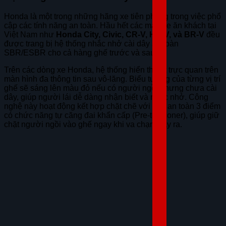
Honda là một trong những hãng xe tiên phong trong việc phổ
cập các tính năng an toàn. Hầu hết các mẫu xe ăn khách tại
Việt Nam như
Honda City, Civic, CR-V, HR-V, và BR-V
đều
được trang bị hệ thống nhắc nhở cài dây an toàn
SBR/ESBR cho cả hàng ghế trước và sau.
Trên các dòng xe Honda, hệ thống hiển thị rất trực quan trên
màn hình đa thông tin sau vô-lăng. Biểu tượng của từng vị trí
ghế sẽ sáng lên màu đỏ nếu có người ngồi nhưng chưa cài
dây, giúp người lái dễ dàng nhận biết và nhắc nhở. Công
nghệ này hoạt động kết hợp chặt chẽ với dây an toàn 3 điểm
có chức năng tự căng đai khẩn cấp (Pre-tensioner), giúp giữ
chặt người ngồi vào ghế ngay khi va chạm xảy ra.