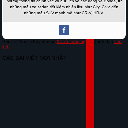
những thông tin chính xác và hữu ích về các dòng xe Honda, từ
những mẫu xe sedan tiết kiệm nhiên liệu như City, Civic đến
những mẫu SUV mạnh mẽ như CR-V, HR-V.
Bài viết thuộc chuyên mục
Xe và công nghệ
. Đánh dấu
liên
kết.
.
CÁC BÀI VIẾT MỚI NHẤT