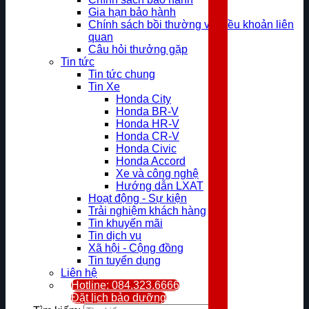
Gia hạn bảo hành
Chính sách bồi thường và điều khoản liên
quan
Câu hỏi thưởng gặp
Tin tức
Tin tức chung
Tin Xe
Honda City
Honda BR-V
Honda HR-V
Honda CR-V
Honda Civic
Honda Accord
Xe và công nghệ
Hướng dẫn LXAT
Hoạt động - Sự kiện
Trải nghiệm khách hàng
Tin khuyến mãi
Tin dịch vụ
Xã hội - Cộng đồng
Tin tuyển dụng
Liên hệ
Hotline: 084.323.6666
Đặt lịch bảo dưỡng