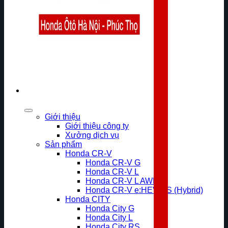
Giới thiệu
Giới thiệu công ty
Xưởng dịch vụ
Sản phẩm
Honda CR-V
Honda CR-V G
Honda CR-V L
Honda CR-V L AWD
Honda CR-V e:HEV RS (Hybrid)
Honda CITY
Honda City G
Honda City L
Honda City RS