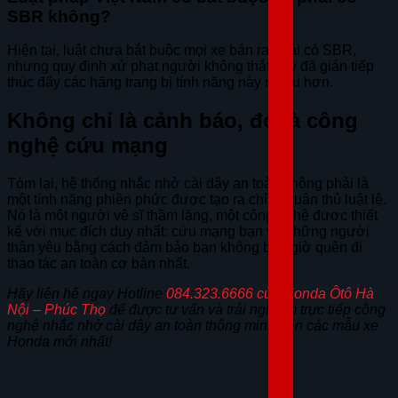
SBR không?
Hiện tại, luật chưa bắt buộc mọi xe bán ra phải có SBR,
nhưng quy định xử phạt người không thắt dây đã gián tiếp
thúc đẩy các hãng trang bị tính năng này nhiều hơn.
Không chỉ là cảnh báo, đó là công
nghệ cứu mạng
Tóm lại, hệ thống nhắc nhở cài dây an toàn không phải là
một tính năng phiền phức được tạo ra chỉ để tuân thủ luật lệ.
Nó là một người vệ sĩ thầm lặng, một công nghệ được thiết
kế với mục đích duy nhất: cứu mạng bạn và những người
thân yêu bằng cách đảm bảo bạn không bao giờ quên đi
thao tác an toàn cơ bản nhất.
Hãy liên hệ ngay Hotline
084.323.6666 của Honda Ôtô Hà
Nội – Phúc Thọ
để được tư vấn và trải nghiệm trực tiếp công
nghệ nhắc nhở cài dây an toàn thông minh trên các mẫu xe
Honda mới nhất!