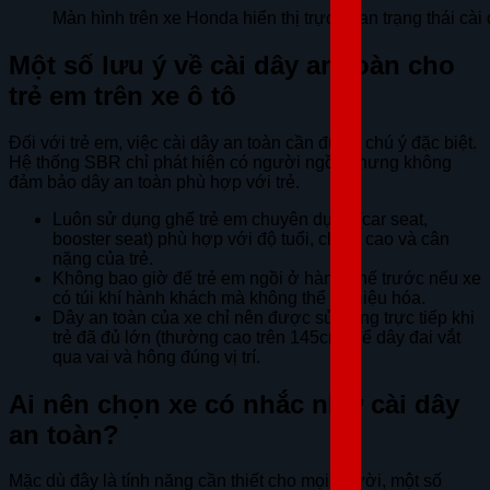
Màn hình trên xe Honda hiển thị trực quan trạng thái cài 
Một số lưu ý về cài dây an toàn cho
trẻ em trên xe ô tô
Đối với trẻ em, việc cài dây an toàn cần được chú ý đặc biệt.
Hệ thống SBR chỉ phát hiện có người ngồi, nhưng không
đảm bảo dây an toàn phù hợp với trẻ.
Luôn sử dụng ghế trẻ em chuyên dụng (car seat,
booster seat) phù hợp với độ tuổi, chiều cao và cân
nặng của trẻ.
Không bao giờ để trẻ em ngồi ở hàng ghế trước nếu xe
có túi khí hành khách mà không thể vô hiệu hóa.
Dây an toàn của xe chỉ nên được sử dụng trực tiếp khi
trẻ đã đủ lớn (thường cao trên 145cm) để dây đai vắt
qua vai và hông đúng vị trí.
Ai nên chọn xe có nhắc nhở cài dây
an toàn?
Mặc dù đây là tính năng cần thiết cho mọi người, một số