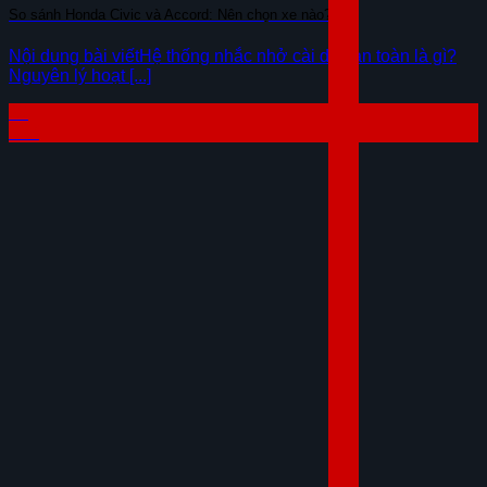
So sánh Honda Civic và Accord: Nên chọn xe nào?
Nội dung bài viếtHệ thống nhắc nhở cài dây an toàn là gì?
Nguyên lý hoạt [...]
29
Th7