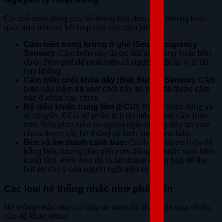
Cơ chế hoạt động của hệ thống khá đơn giản nhưng hiệu
quả, dựa trên sự kết hợp của các cảm biến:
Cảm biến trọng lượng ở ghế (Seat Occupancy
Sensor):
Cảm biến này được đặt bên trong hoặc bên
dưới đệm ghế để phát hiện có người ngồi tại vị trí đó
hay không.
Cảm biến chốt khóa dây (Belt Buckle Sensor):
Cảm
biến này kiểm tra xem chốt dây an toàn đã được cắm
vào ổ khóa hay chưa.
Bộ điều khiển trung tâm (ECU):
Khi xe khởi động và
di chuyển, ECU sẽ phân tích tín hiệu từ hai cảm biến
trên. Nếu phát hiện có người ngồi nhưng dây an toàn
chưa được cài, hệ thống sẽ kích hoạt cảnh báo.
Đèn và âm thanh cảnh báo:
Cảnh báo được hiển thị
bằng biểu tượng đèn trên cụm đồng hồ hoặc màn hình
trung tâm, kèm theo đó là âm thanh (tiếng bíp) để thu
hút sự chú ý của người ngồi trên xe.
Các loại hệ thống nhắc nhở phổ biến
Hệ thống nhắc nhở cài dây an toàn đã phát triển qua nhiều
cấp độ khác nhau: