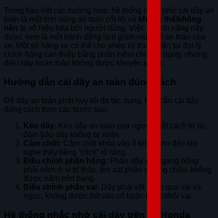
Trong hầu hết các trường hợp, hệ thống nhắc nhở cài dây an
toàn là một tính năng an toàn cốt lõi và
không thể/không
nên
bị vô hiệu hóa bởi người dùng. Việc tắt tính năng này
được xem là một hành động làm giảm mức độ an toàn của
xe. Một số hãng xe có thể cho phép kỹ thuật viên tại đại lý
chính hãng can thiệp bằng phần mềm chuyên dụng, nhưng
điều này hoàn toàn không được khuyến khích.
Hướng dẫn cài dây an toàn đúng cách
Để dây an toàn phát huy tối đa tác dụng, bạn cần cài dây
đúng cách theo các bước sau:
Kéo dây:
Kéo dây an toàn qua người một cách từ từ,
đảm bảo dây không bị xoắn.
Cắm chốt:
Cắm chốt khóa vào ổ khóa cho đến khi
nghe thấy tiếng “click” rõ ràng.
Điều chỉnh phần hông:
Phần dây vắt ngang hông
phải nằm ở vị trí thấp, ôm sát phần xương chậu, không
được nằm trên bụng.
Điều chỉnh phần vai:
Dây phải vắt chéo qua vai và
ngực, không được thít vào cổ hoặc trượt khỏi vai.
Hệ thống nhắc nhở cài dây trên xe Honda