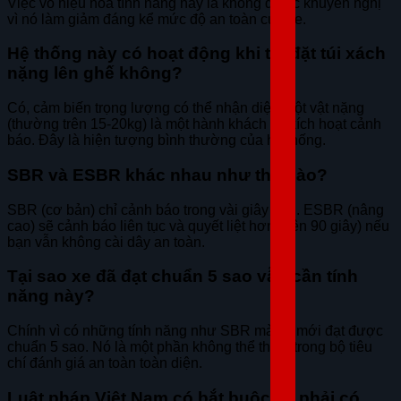
Việc vô hiệu hóa tính năng này là không được khuyến nghị
vì nó làm giảm đáng kể mức độ an toàn của xe.
Hệ thống này có hoạt động khi tôi đặt túi xách
nặng lên ghế không?
Có, cảm biến trọng lượng có thể nhận diện một vật nặng
(thường trên 15-20kg) là một hành khách và kích hoạt cảnh
báo. Đây là hiện tượng bình thường của hệ thống.
SBR và ESBR khác nhau như thế nào?
SBR (cơ bản) chỉ cảnh báo trong vài giây đầu. ESBR (nâng
cao) sẽ cảnh báo liên tục và quyết liệt hơn (trên 90 giây) nếu
bạn vẫn không cài dây an toàn.
Tại sao xe đã đạt chuẩn 5 sao vẫn cần tính
năng này?
Chính vì có những tính năng như SBR mà xe mới đạt được
chuẩn 5 sao. Nó là một phần không thể thiếu trong bộ tiêu
chí đánh giá an toàn toàn diện.
Luật pháp Việt Nam có bắt buộc xe phải có