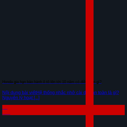
Honda gia hạn bảo hành ô tô lên tới 10 năm có điều kiện gì?
Nội dung bài viếtHệ thống nhắc nhở cài dây an toàn là gì?
Nguyên lý hoạt [...]
04
Th8