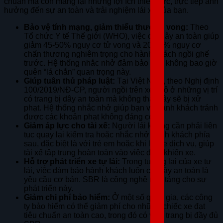
chuẩn mà còn mang lại những lợi ích thiết thực, trực tiếp ảnh
hưởng đến sự an toàn và trải nghiệm lái xe của bạn.
Bảo vệ tính mạng, giảm thiểu thương vong:
Theo
Tổ chức Y tế Thế giới (WHO), việc cài dây an toàn giúp
giảm 45-50% nguy cơ tử vong và 20-45% nguy cơ
chấn thương nghiêm trọng cho hành khách ngồi ghế
trước. Hệ thống nhắc nhở đảm bảo bạn không bao giờ
quên “lá chắn” quan trọng này.
Giúp tuân thủ pháp luật:
Tại Việt Nam, theo Nghị định
100/2019/NĐ-CP, người ngồi trên xe ô tô ở những vị trí
có trang bị dây an toàn mà không thắt dây sẽ bị xử
phạt. Hệ thống nhắc nhở giúp bạn và hành khách tránh
được các khoản phạt không đáng có.
Giảm áp lực cho tài xế:
Người lái không cần phải liên
tục quay lại kiểm tra hoặc nhắc nhở hành khách phía
sau, đặc biệt là với trẻ em hoặc khi lái xe dịch vụ, giúp
tài xế tập trung hoàn toàn vào việc điều khiển xe.
Hỗ trợ phát triển xe tự lái:
Trong tương lai của xe tự
lái, việc đảm bảo hành khách luôn cài dây an toàn là
yêu cầu cơ bản. SBR là công nghệ nền tảng cho sự
phát triển này.
Giảm chi phí bảo hiểm:
Ở một số quốc gia, các công
ty bảo hiểm có thể giảm phí cho những chiếc xe đạt
tiêu chuẩn an toàn cao, trong đó có việc trang bị đầy đủ