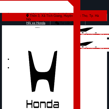
Skip to content
Open: 8:00 - 17:00 (Thứ 2 - 7)
Thôn 3, Xã Tích Giang, Huyện Phúc Thọ, Tp. Hà
Nội
Hội xe Honda
Tư vấn Online
Tìm kiếm: