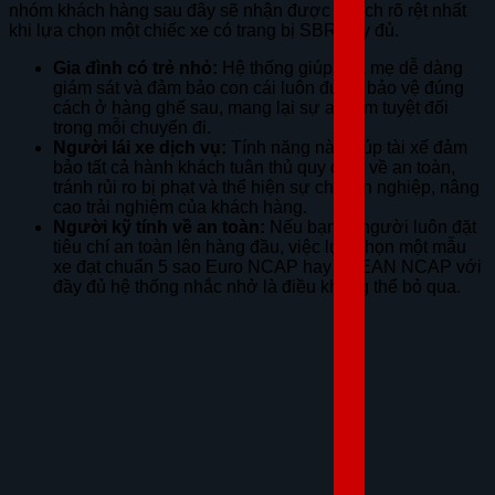
nhóm khách hàng sau đây sẽ nhận được lợi ích rõ rệt nhất
khi lựa chọn một chiếc xe có trang bị SBR đầy đủ.
Gia đình có trẻ nhỏ:
Hệ thống giúp cha mẹ dễ dàng
giám sát và đảm bảo con cái luôn được bảo vệ đúng
cách ở hàng ghế sau, mang lại sự an tâm tuyệt đối
trong mỗi chuyến đi.
Người lái xe dịch vụ:
Tính năng này giúp tài xế đảm
bảo tất cả hành khách tuân thủ quy định về an toàn,
tránh rủi ro bị phạt và thể hiện sự chuyên nghiệp, nâng
cao trải nghiệm của khách hàng.
Người kỹ tính về an toàn:
Nếu bạn là người luôn đặt
tiêu chí an toàn lên hàng đầu, việc lựa chọn một mẫu
xe đạt chuẩn 5 sao Euro NCAP hay ASEAN NCAP với
đầy đủ hệ thống nhắc nhở là điều không thể bỏ qua.