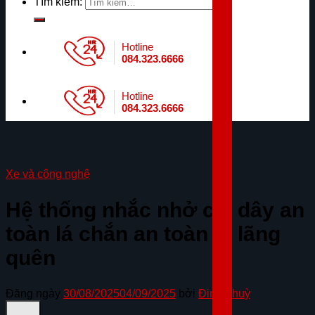
Tìm kiếm:
Hotline
084.323.6666
Hotline
084.323.6666
Xe và công nghệ
Hệ thống nhắc nhở cài dây an
toàn lá chắn an toàn bị lãng
quên
Đăng ngày
30/08/2025
04/09/2025
bởi
Đinh Thuỳ