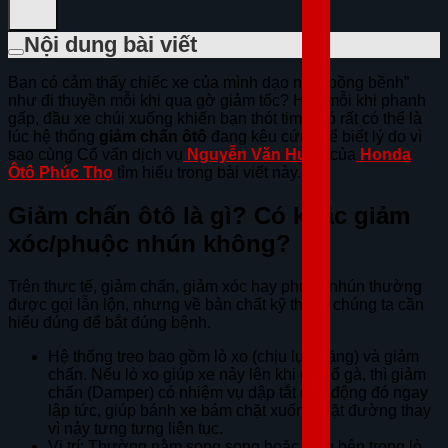
Nội dung bài viết
Bạn có cảm thấy chiếc xe của mình dạo này “bồng bềnh”
như đi thuyền mỗi khi qua gờ giảm tốc? Hay mỗi khi phanh
gấp, đầu xe chúi xuống khiến bạn thót tim? Đó rất có thể là
lúc hệ thống
giảm chấn ôtô
đang kêu cứu. Để biết lý do vì
sao cùng Cố vấn dịch vụ
Nguyễn Văn Huân
của
Honda
Ôtô Phúc Thọ
tìm hiểu trong bài viết này.
Giảm chấn ôtô là gì? Có khác giảm
xóc/phuộc nhún không?
Trên thực tế, giảm chấn, giảm xóc hay phuộc nhún thường
được gọi lẫn lộn, nhưng về bản chất kỹ thuật, chúng ta cần
hiểu đúng để bắt đúng bệnh.
Hệ thống treo bao gồm lò xo (chịu lực nặng) và giảm
chấn. Nếu lò xo giúp xe nảy lên khi gặp ổ gà, thì giảm
chấn (Damper) có nhiệm vụ dập tắt dao động đó ngay
lập tức, giúp bánh xe bám chặt xuống mặt đường thay
vì nảy tưng tưng liên tục.
Vị trí: Thường nằm song song hoặc lồng bên trong lò