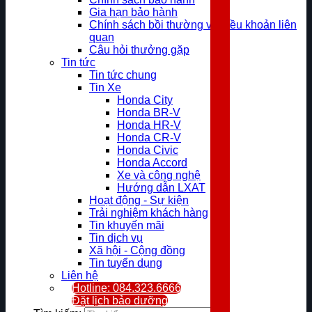
Gia hạn bảo hành
Chính sách bồi thường và điều khoản liên
quan
Câu hỏi thưởng gặp
Tin tức
Tin tức chung
Tin Xe
Honda City
Honda BR-V
Honda HR-V
Honda CR-V
Honda Civic
Honda Accord
Xe và công nghệ
Hướng dẫn LXAT
Hoạt động - Sự kiện
Trải nghiệm khách hàng
Tin khuyến mãi
Tin dịch vụ
Xã hội - Cộng đồng
Tin tuyển dụng
Liên hệ
Hotline: 084.323.6666
Đặt lịch bảo dưỡng