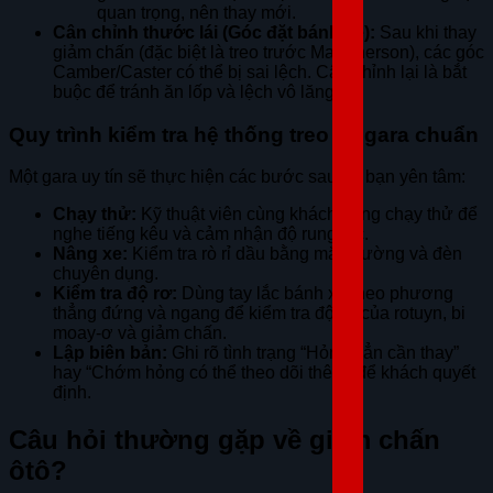
quan trọng, nên thay mới.
Cân chỉnh thước lái (Góc đặt bánh xe):
Sau khi thay
giảm chấn (đặc biệt là treo trước MacPherson), các góc
Camber/Caster có thể bị sai lệch. Cân chỉnh lại là bắt
buộc để tránh ăn lốp và lệch vô lăng.
Quy trình kiểm tra hệ thống treo tại gara chuẩn
Một gara uy tín sẽ thực hiện các bước sau để bạn yên tâm:
Chạy thử:
Kỹ thuật viên cùng khách hàng chạy thử để
nghe tiếng kêu và cảm nhận độ rung lắc.
Nâng xe:
Kiểm tra rò rỉ dầu bằng mắt thường và đèn
chuyên dụng.
Kiểm tra độ rơ:
Dùng tay lắc bánh xe theo phương
thẳng đứng và ngang để kiểm tra độ rơ của rotuyn, bi
moay-ơ và giảm chấn.
Lập biên bản:
Ghi rõ tình trạng “Hỏng hẳn cần thay”
hay “Chớm hỏng có thể theo dõi thêm” để khách quyết
định.
Câu hỏi thường gặp về giảm chấn
ôtô?