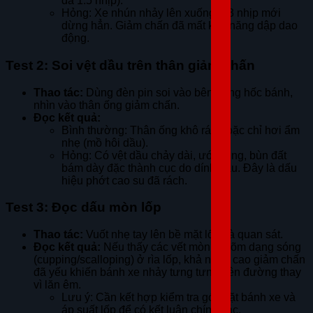
đa 1.5 nhịp).
Hỏng: Xe nhún nhảy lên xuống 2-3 nhịp mới
dừng hẳn. Giảm chấn đã mất khả năng dập dao
động.
Test 2: Soi vệt dầu trên thân giảm chấn
Thao tác:
Dùng đèn pin soi vào bên trong hốc bánh,
nhìn vào thân ống giảm chấn.
Đọc kết quả:
Bình thường: Thân ống khô ráo hoặc chỉ hơi ẩm
nhẹ (mồ hôi dầu).
Hỏng: Có vệt dầu chảy dài, ướt sũng, bùn đất
bám dày đặc thành cục do dính dầu. Đây là dấu
hiệu phớt cao su đã rách.
Test 3: Đọc dấu mòn lốp
Thao tác:
Vuốt nhẹ tay lên bề mặt lốp và quan sát.
Đọc kết quả:
Nếu thấy các vết mòn lồi lõm dạng sóng
(cupping/scalloping) ở rìa lốp, khả năng cao giảm chấn
đã yếu khiến bánh xe nhảy tưng tưng trên đường thay
vì lăn êm.
Lưu ý: Cần kết hợp kiểm tra góc đặt bánh xe và
áp suất lốp để có kết luận chính xác.