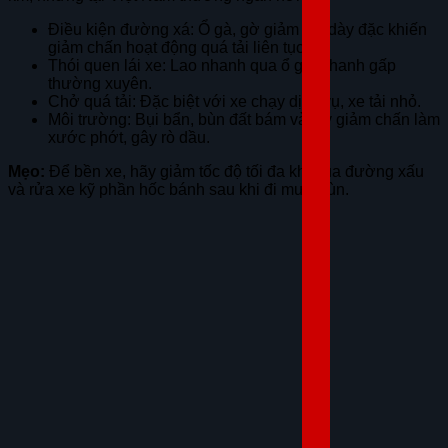
Điều kiện đường xá: Ổ gà, gờ giảm tốc dày đặc khiến
giảm chấn hoạt động quá tải liên tục.
Thói quen lái xe: Lao nhanh qua ổ gà, phanh gấp
thường xuyên.
Chở quá tải: Đặc biệt với xe chạy dịch vụ, xe tải nhỏ.
Môi trường: Bụi bẩn, bùn đất bám vào ty giảm chấn làm
xước phớt, gây rò dầu.
Mẹo:
Để bền xe, hãy giảm tốc độ tối đa khi qua đường xấu
và rửa xe kỹ phần hốc bánh sau khi đi mưa/bùn.