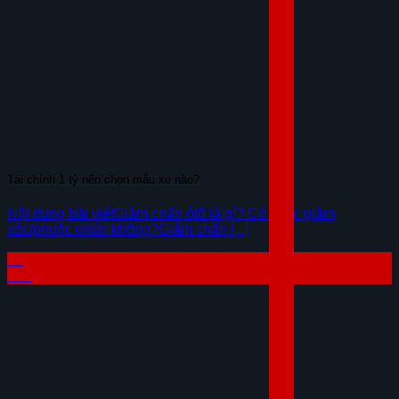
Tài chính 1 tỷ nên chọn mẫu xe nào?
Nội dung bài viếtGiảm chấn ôtô là gì? Có khác giảm
xóc/phuộc nhún không?Giảm chấn [...]
29
Th7