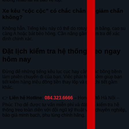
Xe kêu “cộc cộc” có chắc chắn do giảm chấn
không?
Không hẳn. Tiếng kêu này có thể do rotuyn cân bằng, cao su
càng A hoặc bát bèo hỏng. Cần nâng gầm kiểm tra để xác
định chính xác.
Đặt lịch kiểm tra hệ thống treo ngay
hôm nay
Đừng để những tiếng kêu lục cục hay cảm giác bồng bềnh
làm phiền chuyến đi của bạn. Việc phát hiện sớm giúp bạn
tiết kiệm hàng triệu đồng tiền thay lốp và các chi tiết gầm
khác.
👉
Liên hệ Hotline:
084.323.6666
–
Honda Ôtô Hà Nội –
Phúc Thọ để được tư vấn miễn phí và đặt lịch kiểm tra hệ
thống treo toàn diện với đội ngũ kỹ thuật viên chuyên nghiệp,
báo giá minh bạch, phụ tùng chính hãng.