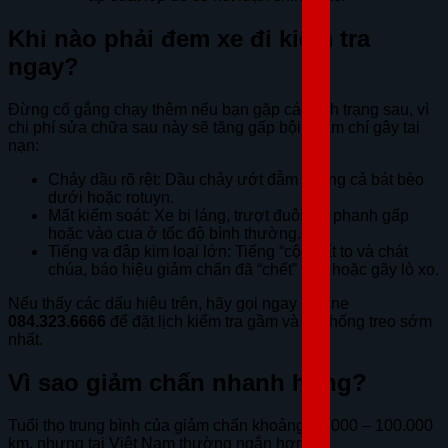
Khi nào phải đem xe đi kiểm tra
ngay?
Đừng cố gắng chạy thêm nếu bạn gặp các tình trạng sau, vì
chi phí sửa chữa sau này sẽ tăng gấp bội, thậm chí gây tai
nạn:
Chảy dầu rõ rệt: Dầu chảy ướt đẫm xuống cả bát bèo
dưới hoặc rotuyn.
Mất kiểm soát: Xe bị láng, trượt đuôi khi phanh gấp
hoặc vào cua ở tốc độ bình thường.
Tiếng va đập kim loại lớn: Tiếng “cộc” rất to và chát
chúa, báo hiệu giảm chấn đã “chết” hẳn hoặc gãy lò xo.
Nếu thấy các dấu hiệu trên, hãy gọi ngay hotline
084.323.6666
để đặt lịch kiểm tra gầm và hệ thống treo sớm
nhất.
Vì sao giảm chấn nhanh hỏng?
Tuổi thọ trung bình của giảm chấn khoảng 80.000 – 100.000
km, nhưng tại Việt Nam thường ngắn hơn do: