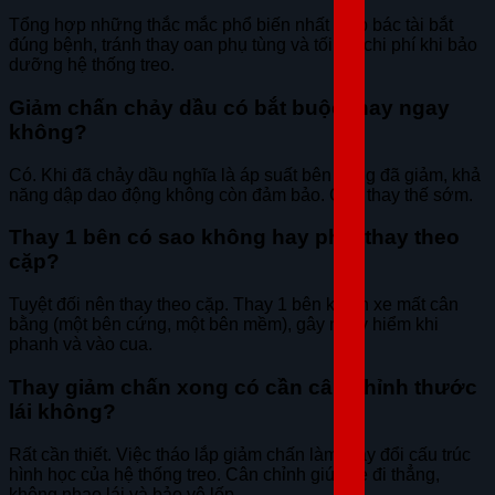
Tổng hợp những thắc mắc phổ biến nhất giúp bác tài bắt
đúng bệnh, tránh thay oan phụ tùng và tối ưu chi phí khi bảo
dưỡng hệ thống treo.
Giảm chấn chảy dầu có bắt buộc thay ngay
không?
Có. Khi đã chảy dầu nghĩa là áp suất bên trong đã giảm, khả
năng dập dao động không còn đảm bảo. Cần thay thế sớm.
Thay 1 bên có sao không hay phải thay theo
cặp?
Tuyệt đối nên thay theo cặp. Thay 1 bên khiến xe mất cân
bằng (một bên cứng, một bên mềm), gây nguy hiểm khi
phanh và vào cua.
Thay giảm chấn xong có cần cân chỉnh thước
lái không?
Rất cần thiết. Việc tháo lắp giảm chấn làm thay đổi cấu trúc
hình học của hệ thống treo. Cân chỉnh giúp xe đi thẳng,
không nhao lái và bảo vệ lốp.