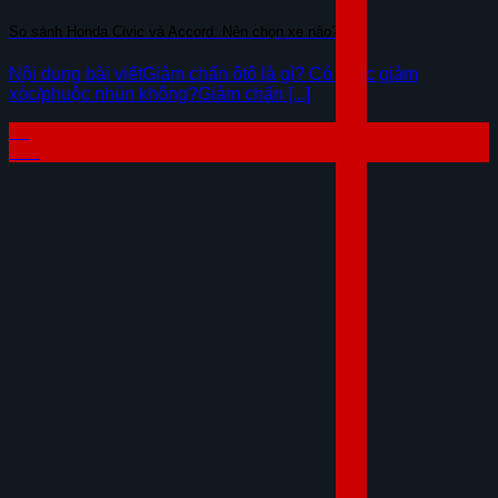
So sánh Honda Civic và Accord: Nên chọn xe nào?
Nội dung bài viếtGiảm chấn ôtô là gì? Có khác giảm
xóc/phuộc nhún không?Giảm chấn [...]
29
Th7