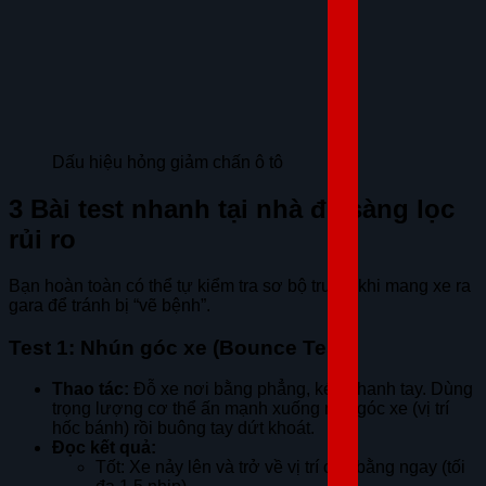
Dấu hiệu hỏng giảm chấn ô tô
3 Bài test nhanh tại nhà để sàng lọc
rủi ro
Bạn hoàn toàn có thể tự kiểm tra sơ bộ trước khi mang xe ra
gara để tránh bị “vẽ bệnh”.
Test 1: Nhún góc xe (Bounce Test)
Thao tác:
Đỗ xe nơi bằng phẳng, kéo phanh tay. Dùng
trọng lượng cơ thể ấn mạnh xuống một góc xe (vị trí
hốc bánh) rồi buông tay dứt khoát.
Đọc kết quả:
Tốt: Xe nảy lên và trở về vị trí cân bằng ngay (tối