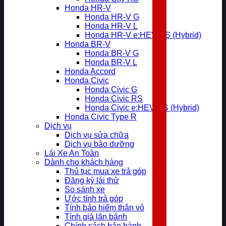
Honda HR-V
Honda HR-V G
Honda HR-V L
Honda HR-V e:HEV RS (Hybrid)
Honda BR-V
Honda BR-V G
Honda BR-V L
Honda Accord
Honda Civic
Honda Civic G
Honda Civic RS
Honda Civic e:HEV RS (Hybrid)
Honda Civic Type R
Dịch vụ
Dịch vụ sửa chữa
Dịch vụ bảo dưỡng
Lái Xe An Toàn
Dành cho khách hàng
Thủ tục mua xe trả góp
Đăng ký lái thử
So sánh xe
Ước tính trả góp
Tính bảo hiểm thân vỏ
Tính giá lăn bánh
Chính sách bảo hành