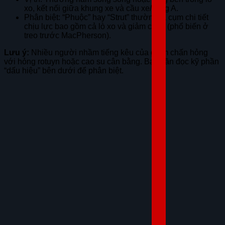
xo, kết nối giữa khung xe và cầu xe/càng A.
Phân biệt: “Phuộc” hay “Strut” thường là cụm chi tiết
chịu lực bao gồm cả lò xo và giảm chấn (phổ biến ở
treo trước MacPherson).
Lưu ý:
Nhiều người nhầm tiếng kêu của giảm chấn hỏng
với hỏng rotuyn hoặc cao su cân bằng. Bạn cần đọc kỹ phần
“dấu hiệu” bên dưới để phân biệt.