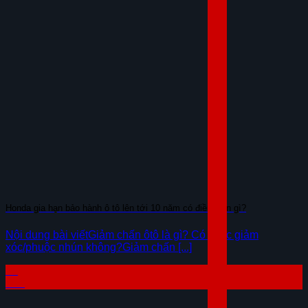
Honda gia hạn bảo hành ô tô lên tới 10 năm có điều kiện gì?
Nội dung bài viếtGiảm chấn ôtô là gì? Có khác giảm
xóc/phuộc nhún không?Giảm chấn [...]
04
Th8