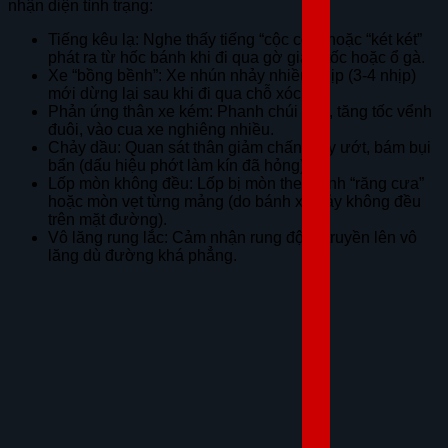
nhận diện tình trạng:
Tiếng kêu lạ: Nghe thấy tiếng “cộc cộc” hoặc “két két”
phát ra từ hốc bánh khi đi qua gờ giảm tốc hoặc ổ gà.
Xe “bồng bềnh”: Xe nhún nhảy nhiều nhịp (3-4 nhịp)
mới dừng lại sau khi đi qua chỗ xóc.
Phản ứng thân xe kém: Phanh chúi đầu, tăng tốc vểnh
đuôi, vào cua xe nghiêng nhiều.
Chảy dầu: Quan sát thân giảm chấn thấy ướt, bám bụi
bẩn (dấu hiệu phớt làm kín đã hỏng).
Lốp mòn không đều: Lốp bị mòn theo hình “răng cưa”
hoặc mòn vẹt từng mảng (do bánh xe nảy không đều
trên mặt đường).
Vô lăng rung lắc: Cảm nhận rung động truyền lên vô
lăng dù đường khá phẳng.