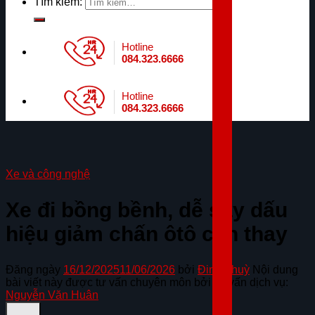
Tìm kiếm:
Hotline
084.323.6666
Hotline
084.323.6666
Xe và công nghệ
Xe đi bồng bềnh, dễ say dấu
hiệu giảm chấn ôtô cần thay
Đăng ngày
16/12/2025
11/06/2026
bởi
Đinh Thuỳ
Nội dung
bài viết này được tư vấn chuyên môn bởi cố vấn dịch vụ:
Nguyễn Văn Huân