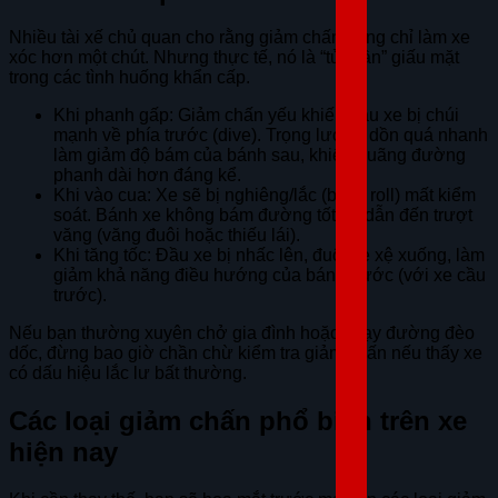
Nhiều tài xế chủ quan cho rằng giảm chấn hỏng chỉ làm xe
xóc hơn một chút. Nhưng thực tế, nó là “tử thần” giấu mặt
trong các tình huống khẩn cấp.
Khi phanh gấp: Giảm chấn yếu khiến đầu xe bị chúi
mạnh về phía trước (dive). Trọng lượng dồn quá nhanh
làm giảm độ bám của bánh sau, khiến quãng đường
phanh dài hơn đáng kể.
Khi vào cua: Xe sẽ bị nghiêng/lắc (body roll) mất kiểm
soát. Bánh xe không bám đường tốt dễ dẫn đến trượt
văng (văng đuôi hoặc thiếu lái).
Khi tăng tốc: Đầu xe bị nhấc lên, đuôi xe xệ xuống, làm
giảm khả năng điều hướng của bánh trước (với xe cầu
trước).
Nếu bạn thường xuyên chở gia đình hoặc chạy đường đèo
dốc, đừng bao giờ chần chừ kiểm tra giảm chấn nếu thấy xe
có dấu hiệu lắc lư bất thường.
Các loại giảm chấn phổ biến trên xe
hiện nay