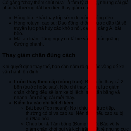
Cố gắng “chạy thêm chút nữa” là tâm lý chung, nhưng cái giá
phải trả thường đắt hơn tiền thay giảm chấn:
Hỏng lốp: Phải thay lốp sớm do mòn không đều.
Hỏng rotuyn, cao su: Dao động không được dập tắt sẽ
truyền lực phá hủy các khớp nối, cao su càng A, bát
bèo.
Mất an toàn: Tăng nguy cơ lật xe và kéo dài quãng
đường phanh.
Thay giảm chấn đúng cách
Khi quyết định thay thế, bạn cần nắm rõ quy tắc vàng để xe
vận hành ổn định:
Luôn thay theo cặp (cùng trục):
Bắt buộc thay cả 2
bên (trước hoặc sau). Nếu chỉ thay 1 bên, lực giảm
chấn không đều sẽ làm xe bị lệch, mất cân bằng và
nhanh làm hỏng cái mới thay.
Kiểm tra các chi tiết đi kèm:
Bát bèo (Top mount): Nơi chịu lực trực tiếp,
thường có bi và cao su. Nên thay nếu cao su bị
nứt/lão hóa.
Chụp bụi & Tăm bông (Bump stop): Bảo vệ ty
giảm chấn khỏi bụi và kịch trần. Rất rẻ nhưng cực