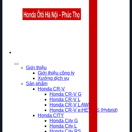
Giới thiệu
Giới thiệu công ty
Xưởng dịch vụ
Sản phẩm
Honda CR-V
Honda CR-V G
Honda CR-V L
Honda CR-V L AWD
Honda CR-V e:HEV RS (Hybrid)
Honda CITY
Honda City G
Honda City L
Honda City RS