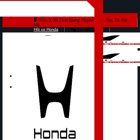
Skip to content
Open: 8:00 - 17:00 (Thứ 2 - 7)
Thôn 3, Xã Tích Giang, Huyện Phúc Thọ, Tp. Hà
Nội
Hội xe Honda
Tư vấn Online
Tìm kiếm: