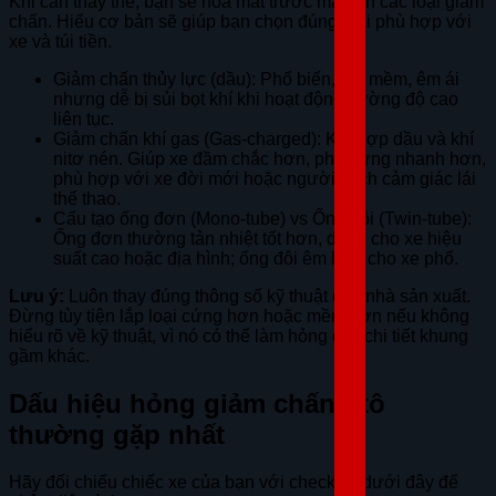
Khi cần thay thế, bạn sẽ hoa mắt trước ma trận các loại giảm
chấn. Hiểu cơ bản sẽ giúp bạn chọn đúng loại phù hợp với
xe và túi tiền.
Giảm chấn thủy lực (dầu): Phổ biến, giá mềm, êm ái
nhưng dễ bị sủi bọt khí khi hoạt động cường độ cao
liên tục.
Giảm chấn khí gas (Gas-charged): Kết hợp dầu và khí
nitơ nén. Giúp xe đầm chắc hơn, phản ứng nhanh hơn,
phù hợp với xe đời mới hoặc người thích cảm giác lái
thể thao.
Cấu tạo ống đơn (Mono-tube) vs Ống đôi (Twin-tube):
Ống đơn thường tản nhiệt tốt hơn, dùng cho xe hiệu
suất cao hoặc địa hình; ống đôi êm hơn cho xe phố.
Lưu ý:
Luôn thay đúng thông số kỹ thuật của nhà sản xuất.
Đừng tùy tiện lắp loại cứng hơn hoặc mềm hơn nếu không
hiểu rõ về kỹ thuật, vì nó có thể làm hỏng các chi tiết khung
gầm khác.
Dấu hiệu hỏng giảm chấn ôtô
thường gặp nhất
Hãy đối chiếu chiếc xe của bạn với checklist dưới đây để