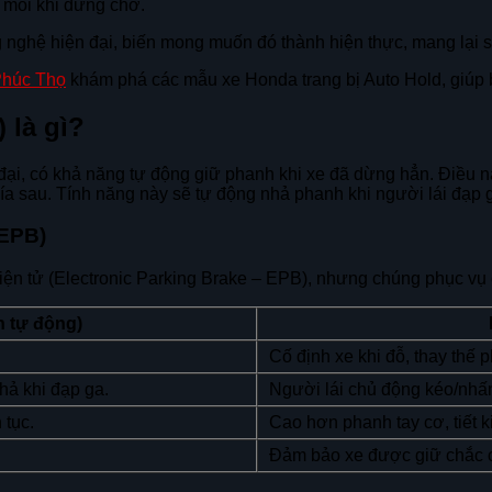
n mỗi khi dừng chờ.
nghệ hiện đại, biến mong muốn đó thành hiện thực, mang lại sự 
Phúc Thọ
khám phá các mẫu xe Honda trang bị Auto Hold, giúp 
 là gì?
ện đại, có khả năng tự động giữ phanh khi xe đã dừng hẳn. Điều 
ía sau. Tính năng này sẽ tự động nhả phanh khi người lái đạp ga
(EPB)
ện tử (Electronic Parking Brake – EPB), nhưng chúng phục vụ
h tự động)
Cố định xe khi đỗ, thay thế 
hả khi đạp ga.
Người lái chủ động kéo/nhấn
 tục.
Cao hơn phanh tay cơ, tiết 
Đảm bảo xe được giữ chắc c