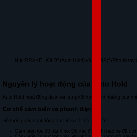
Nút “BRAKE HOLD” (Auto Hold) và nút “(P)” (Phanh tay 
Nguyên lý hoạt động của Auto Hold
Auto Hold hoạt động dựa trên sự phối hợp nhịp nhàng của nhiề
Cơ chế cảm biến và phanh điện tử
Hệ thống này hoạt động dựa trên các tín hiệu từ:
Cảm biến tốc độ bánh xe: Để xác định khi nào xe đã dừ
Cảm biến áp suất phanh: Ghi nhận lực phanh mà người l