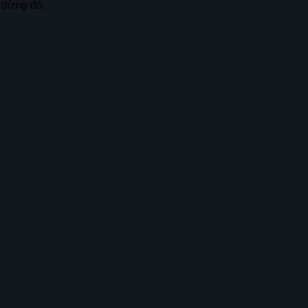
ã dừng đỗ.