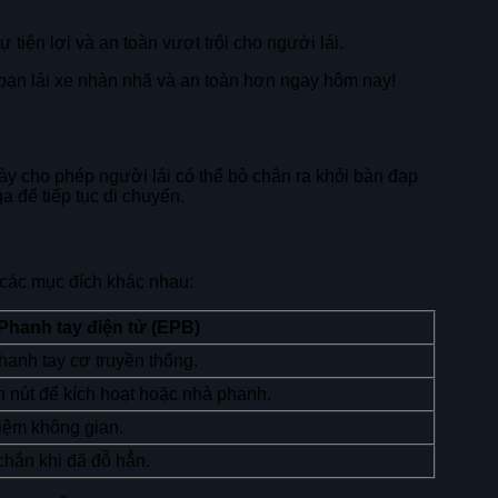
tiện lợi và an toàn vượt trội cho người lái.
bạn lái xe nhàn nhã và an toàn hơn ngay hôm nay!
này cho phép người lái có thể bỏ chân ra khỏi bàn đạp
 để tiếp tục di chuyển.
 các mục đích khác nhau:
Phanh tay điện tử (EPB)
phanh tay cơ truyền thống.
 nút để kích hoạt hoặc nhả phanh.
kiệm không gian.
hắn khi đã đỗ hẳn.