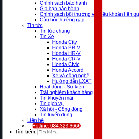
Chính sách bảo hành
Gia hạn bảo hành
Chính sách bồi thường và điều khoản liên q
Câu hỏi thưởng gặp
Tin tức
Tin tức chung
Tin Xe
Honda City
Honda BR-V
Honda HR-V
Honda CR-V
Honda Civic
Honda Accord
Xe và công nghệ
Hướng dẫn LXAT
Hoạt động - Sự kiện
Trải nghiệm khách hàng
Tin khuyến mãi
Tin dịch vụ
Xã hội - Cộng đồng
Tin tuyển dụng
Liên hệ
Hotline: 084.323.6666
Tìm kiếm: