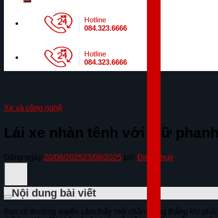
Hotline
084.323.6666
Hotline
084.323.6666
Xe và công nghệ
Lái xe nhàn tênh với giữ phan
Đăng ngày
20/08/2025
23/08/2025
bởi
Đinh Thuỳ
Nội dung bài viết
Bạn có thường xuyên cảm thấy mỏi chân, căng thẳng khi phải 