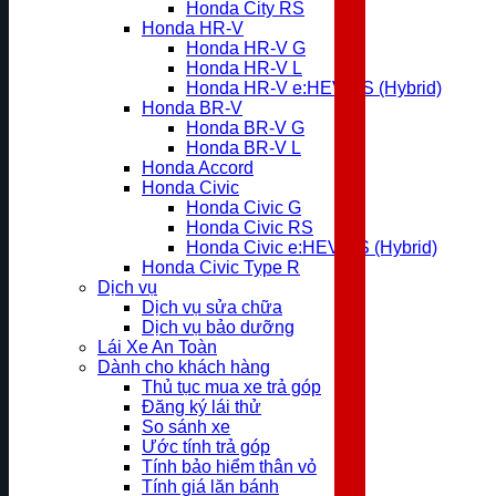
Honda City RS
Honda HR-V
Honda HR-V G
Honda HR-V L
Honda HR-V e:HEV RS (Hybrid)
Honda BR-V
Honda BR-V G
Honda BR-V L
Honda Accord
Honda Civic
Honda Civic G
Honda Civic RS
Honda Civic e:HEV RS (Hybrid)
Honda Civic Type R
Dịch vụ
Dịch vụ sửa chữa
Dịch vụ bảo dưỡng
Lái Xe An Toàn
Dành cho khách hàng
Thủ tục mua xe trả góp
Đăng ký lái thử
So sánh xe
Ước tính trả góp
Tính bảo hiểm thân vỏ
Tính giá lăn bánh