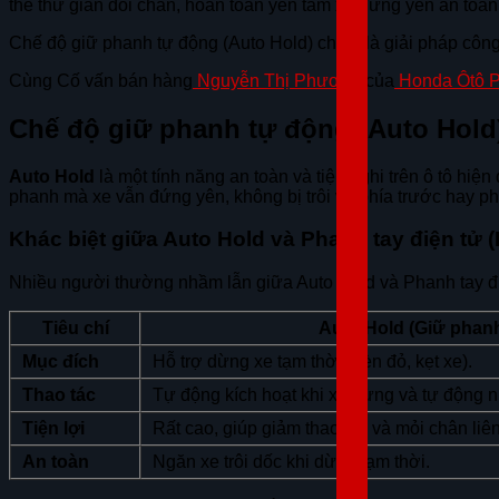
thể thư giãn đôi chân, hoàn toàn yên tâm xe đứng yên an toà
Chế độ giữ phanh tự động (Auto Hold) chính là giải pháp công 
Cùng Cố vấn bán hàng
Nguyễn Thị Phương
của
Honda Ôtô 
Chế độ giữ phanh tự động (Auto Hold)
Auto Hold
là một tính năng an toàn và tiện nghi trên ô tô hi
phanh mà xe vẫn đứng yên, không bị trôi về phía trước hay ph
Khác biệt giữa Auto Hold và Phanh tay điện tử 
Nhiều người thường nhầm lẫn giữa Auto Hold và Phanh tay đi
Tiêu chí
Auto Hold (Giữ phan
Mục đích
Hỗ trợ dừng xe tạm thời (đèn đỏ, kẹt xe).
Thao tác
Tự động kích hoạt khi xe dừng và tự động n
Tiện lợi
Rất cao, giúp giảm thao tác và mỏi chân liên
An toàn
Ngăn xe trôi dốc khi dừng tạm thời.