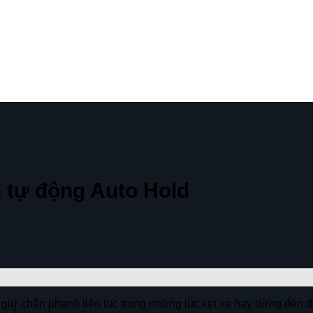
h tự động Auto Hold
giữ chân phanh liên tục trong những lúc kẹt xe hay dừng đèn 