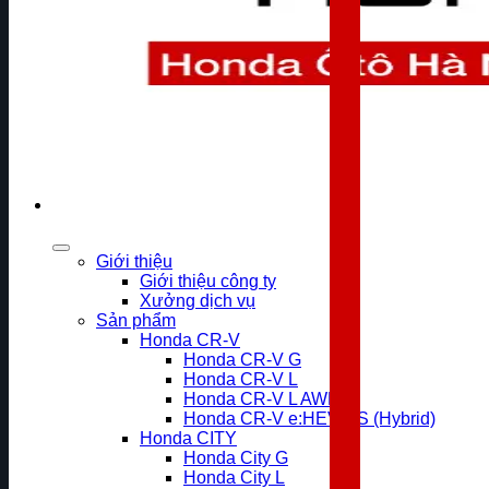
Giới thiệu
Giới thiệu công ty
Xưởng dịch vụ
Sản phẩm
Honda CR-V
Honda CR-V G
Honda CR-V L
Honda CR-V L AWD
Honda CR-V e:HEV RS (Hybrid)
Honda CITY
Honda City G
Honda City L