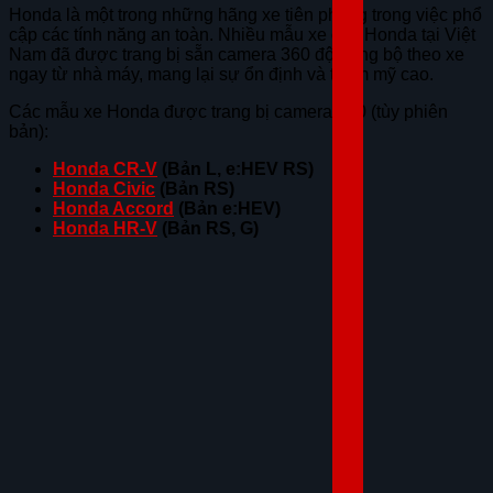
Honda là một trong những hãng xe tiên phong trong việc phổ
cập các tính năng an toàn. Nhiều mẫu xe của Honda tại Việt
Nam đã được trang bị sẵn camera 360 độ đồng bộ theo xe
ngay từ nhà máy, mang lại sự ổn định và thẩm mỹ cao.
Các mẫu xe Honda được trang bị camera 360 (tùy phiên
bản):
Honda CR-V
(Bản L, e:HEV RS)
Honda Civic
(Bản RS)
Honda Accord
(Bản e:HEV)
Honda HR-V
(Bản RS, G)