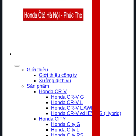
Giới thiệu
Giới thiệu công ty
Xưởng dịch vụ
Sản phẩm
Honda CR-V
Honda CR-V G
Honda CR-V L
Honda CR-V L AWD
Honda CR-V e:HEV RS (Hybrid)
Honda CITY
Honda City G
Honda City L
Honda City RS