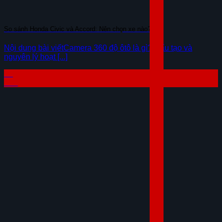
So sánh Honda Civic và Accord: Nên chọn xe nào?
Nội dung bài viếtCamera 360 độ ôtô là gì? Cấu tạo và
nguyên lý hoạt [...]
29
Th7