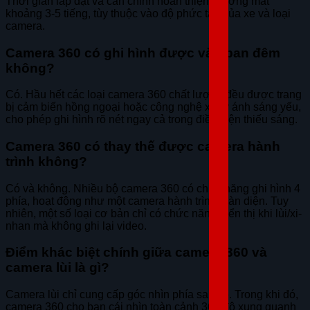
Thời gian lắp đặt và căn chỉnh hoàn thiện thường mất
khoảng 3-5 tiếng, tùy thuộc vào độ phức tạp của xe và loại
camera.
Camera 360 có ghi hình được vào ban đêm
không?
Có. Hầu hết các loại camera 360 chất lượng đều được trang
bị cảm biến hồng ngoại hoặc công nghệ xử lý ánh sáng yếu,
cho phép ghi hình rõ nét ngay cả trong điều kiện thiếu sáng.
Camera 360 có thay thế được camera hành
trình không?
Có và không. Nhiều bộ camera 360 có chức năng ghi hình 4
phía, hoạt động như một camera hành trình toàn diện. Tuy
nhiên, một số loại cơ bản chỉ có chức năng hiển thị khi lùi/xi-
nhan mà không ghi lại video.
Điểm khác biệt chính giữa camera 360 và
camera lùi là gì?
Camera lùi chỉ cung cấp góc nhìn phía sau xe. Trong khi đó,
camera 360 cho bạn cái nhìn toàn cảnh 360 độ xung quanh