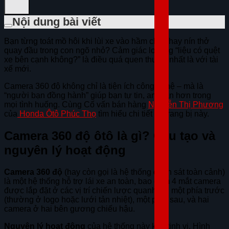
Nội dung bài viết
Bạn từng toát mồ hôi khi lùi xe vào hầm chật, hay nín thở
quay đầu trong con ngõ nhỏ? Cảm giác lo lắng “liệu có quệt
xe bên cạnh không?” là điều quá quen thuộc, nhất là với tài
xế mới.
Camera 360 độ không chỉ là tiện ích công nghệ – mà là
“người bạn đồng hành” giúp bạn tự tin, an toàn hơn trong
mọi tình huống. Cùng Cố vấn bán hàng
Nguyễn Thị Phương
của
Honda Ôtô Phúc Thọ
tìm hiểu chi tiết về trang bị này.
Camera 360 độ ôtô là gì? Cấu tạo và
nguyên lý hoạt động
Camera 360 độ
(hay còn gọi là hệ thống quan sát toàn cảnh)
là một hệ thống hỗ trợ lái xe an toàn, bao gồm 4 mắt camera
được lắp đặt ở các vị trí chiến lược quanh xe: một phía trước
(thường ở logo hoặc lưới tản nhiệt), một phía sau, và hai
camera ở hai bên gương chiếu hậu.
Nguyên lý hoạt động
của hệ thống này khá tinh vi. Hình