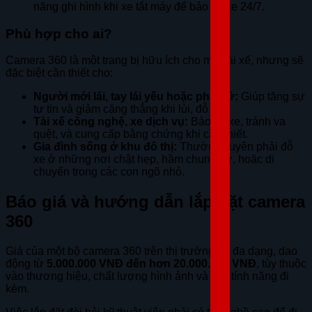
năng ghi hình khi xe tắt máy để bảo vệ xe 24/7.
Phù hợp cho ai?
Camera 360 là một trang bị hữu ích cho mọi tài xế, nhưng sẽ
đặc biệt cần thiết cho:
Người mới lái, tay lái yếu hoặc phụ nữ:
Giúp tăng sự
tự tin và giảm căng thẳng khi lùi, đỗ xe.
Tài xế công nghệ, xe dịch vụ:
Bảo vệ xe, tránh va
quệt, và cung cấp bằng chứng khi cần thiết.
Gia đình sống ở khu đô thị:
Thường xuyên phải đỗ
xe ở những nơi chật hẹp, hầm chung cư, hoặc di
chuyển trong các con ngõ nhỏ.
Báo giá và hướng dẫn lắp đặt camera
360
Giá của một bộ camera 360 trên thị trường rất đa dạng, dao
động từ
5.000.000 VNĐ đến hơn 20.000.000 VNĐ
, tùy thuộc
vào thương hiệu, chất lượng hình ảnh và các tính năng đi
kèm.