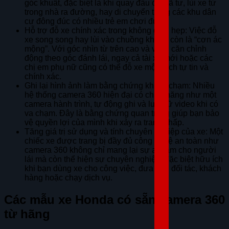
góc khuất, đặc biệt là khi quay đầu ở ngã tư, lùi xe từ
trong nhà ra đường, hay di chuyển trong các khu dân
cư đông đúc có nhiều trẻ em chơi đùa.
Hỗ trợ đỗ xe chính xác trong không gian hẹp: Việc đỗ
xe song song hay lùi vào chuồng không còn là “cơn ác
mộng”. Với góc nhìn từ trên cao và vạch căn chỉnh
động theo góc đánh lái, ngay cả tài xế mới hoặc các
chị em phụ nữ cũng có thể đỗ xe một cách tự tin và
chính xác.
Ghi lại hình ảnh làm bằng chứng khi va chạm: Nhiều
hệ thống camera 360 hiện đại có chức năng như một
camera hành trình, tự động ghi và lưu trữ video khi có
va chạm. Đây là bằng chứng quan trọng giúp bạn bảo
vệ quyền lợi của mình khi xảy ra tranh chấp.
Tăng giá trị sử dụng và tính chuyên nghiệp của xe: Một
chiếc xe được trang bị đầy đủ công nghệ an toàn như
camera 360 không chỉ mang lại sự an tâm cho người
lái mà còn thể hiện sự chuyên nghiệp, đặc biệt hữu ích
khi bạn dùng xe cho công việc, đưa đón đối tác, khách
hàng hoặc chạy dịch vụ.
Các mẫu xe Honda có sẵn camera 360
từ hãng