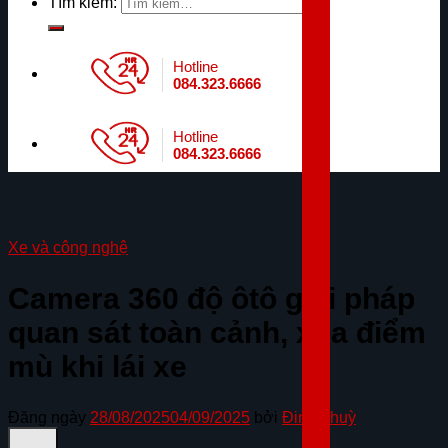
Tìm kiếm:
Hotline
084.323.6666
Hotline
084.323.6666
Xe và công nghệ
Camera 360 độ ôtô giải pháp
quan sát toàn cảnh, xóa điểm
mù khi lái xe
Đăng ngày
28/08/2025
04/09/2025
bởi
Đinh Thuỳ