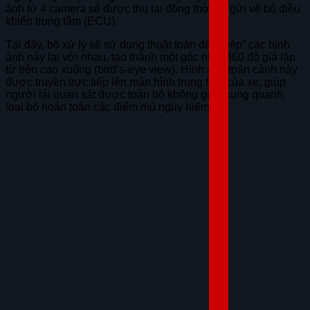
ảnh từ 4 camera sẽ được thu lại đồng thời và gửi về bộ điều
khiển trung tâm (ECU).
Tại đây, bộ xử lý sẽ sử dụng thuật toán để “ghép” các hình
ảnh này lại với nhau, tạo thành một góc nhìn 360 độ giả lập
từ trên cao xuống (bird’s-eye view). Hình ảnh toàn cảnh này
được truyền trực tiếp lên màn hình trung tâm của xe, giúp
người lái quan sát được toàn bộ không gian xung quanh,
loại bỏ hoàn toàn các điểm mù nguy hiểm.