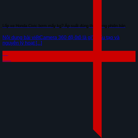
Lốp xe Honda Civic bơm mấy kg? Áp suất đúng theo từng phiên bản
Nội dung bài viếtCamera 360 độ ôtô là gì? Cấu tạo và
nguyên lý hoạt [...]
23
Th7