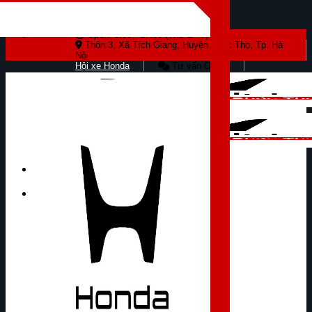
Skip to content
Open: 8:00 - 17:00 (Thứ 2 - 7)
Thôn 3, Xã Tích Giang, Huyện Phúc Thọ, Tp. Hà
Nội
Hội xe Honda
Tư vấn Online
Tìm kiếm: