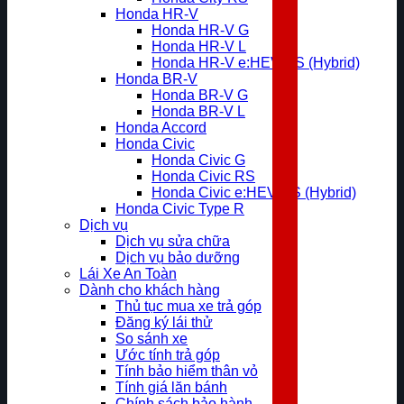
Honda HR-V
Honda HR-V G
Honda HR-V L
Honda HR-V e:HEV RS (Hybrid)
Honda BR-V
Honda BR-V G
Honda BR-V L
Honda Accord
Honda Civic
Honda Civic G
Honda Civic RS
Honda Civic e:HEV RS (Hybrid)
Honda Civic Type R
Dịch vụ
Dịch vụ sửa chữa
Dịch vụ bảo dưỡng
Lái Xe An Toàn
Dành cho khách hàng
Thủ tục mua xe trả góp
Đăng ký lái thử
So sánh xe
Ước tính trả góp
Tính bảo hiểm thân vỏ
Tính giá lăn bánh
Chính sách bảo hành