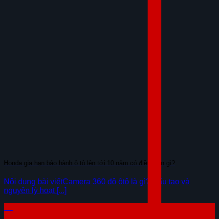
Honda gia hạn bảo hành ô tô lên tới 10 năm có điều kiện gì?
Nội dung bài viếtCamera 360 độ ôtô là gì? Cấu tạo và
nguyên lý hoạt [...]
04
Th8