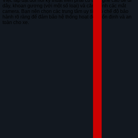
Việc lắp đặt đòi hỏi kỹ thuật viên phải có tay nghề cao để đi
dây, khoan gương (với một số loại) và căn chỉnh các mắt
camera. Bạn nên chọn các trung tâm uy tín, có chế độ bảo
hành rõ ràng để đảm bảo hệ thống hoạt động ổn định và an
toàn cho xe.