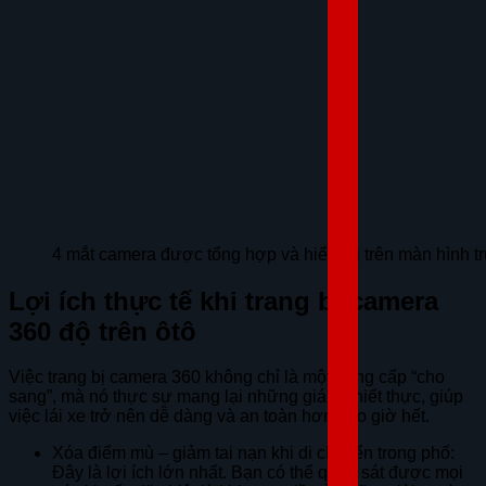
4 mắt camera được tổng hợp và hiển thị trên màn hình tru
Lợi ích thực tế khi trang bị camera
360 độ trên ôtô
Việc trang bị camera 360 không chỉ là một nâng cấp “cho
sang”, mà nó thực sự mang lại những giá trị thiết thực, giúp
việc lái xe trở nên dễ dàng và an toàn hơn bao giờ hết.
Xóa điểm mù – giảm tai nạn khi di chuyển trong phố:
Đây là lợi ích lớn nhất. Bạn có thể quan sát được mọi