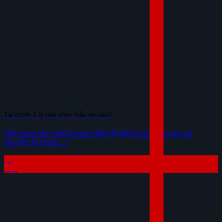
Tài chính 1 tỷ nên chọn mẫu xe nào?
Nội dung bài viếtCamera 360 độ ôtô là gì? Cấu tạo và
nguyên lý hoạt [...]
29
Th7