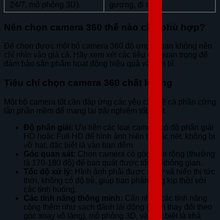
24/7, mô phỏng 3D).
gương, đi dây).
Nên chọn camera 360 thế nào cho phù hợp?
Để chọn được một bộ camera 360 độ ưng ý, bạn không nên
chỉ nhìn vào giá cả. Hãy xem xét các tiêu chí quan trọng để
đảm bảo sản phẩm hoạt động hiệu quả và bền bỉ.
Tiêu chí chọn camera 360 chất lượng
Một bộ camera tốt cần đáp ứng các yêu cầu về cả phần cứng
lẫn phần mềm để mang lại trải nghiệm tốt nhất.
Độ phân giải:
Ưu tiên các loại camera có độ phân giải
HD hoặc Full HD để hình ảnh hiển thị sắc nét, không bị
vỡ hạt, đặc biệt là vào ban đêm.
Góc quan sát:
Chọn camera có góc nhìn rộng (thường
là 170-180 độ) để bao quát được tối đa không gian.
Tốc độ xử lý:
Hình ảnh phải được xử lý và hiển thị tức
thời, không có độ trễ, giúp bạn phản ứng kịp thời với
các tình huống.
Các tính năng thông minh:
Cân nhắc các tính năng
cộng thêm như vạch đánh lái động (vạch thay đổi theo
góc xoay vô lăng), mô phỏng 3D, và đặc biệt là khả