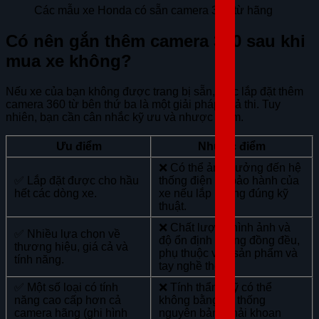
Các mẫu xe Honda có sẵn camera 360 từ hãng
Có nên gắn thêm camera 360 sau khi
mua xe không?
Nếu xe của bạn không được trang bị sẵn, việc lắp đặt thêm
camera 360 từ bên thứ ba là một giải pháp khả thi. Tuy
nhiên, bạn cần cân nhắc kỹ ưu và nhược điểm.
Ưu điểm
Nhược điểm
❌ Có thể ảnh hưởng đến hệ
✅ Lắp đặt được cho hầu
thống điện và bảo hành của
hết các dòng xe.
xe nếu lắp không đúng kỹ
thuật.
❌ Chất lượng hình ảnh và
✅ Nhiều lựa chọn về
độ ổn định không đồng đều,
thương hiệu, giá cả và
phụ thuộc vào sản phẩm và
tính năng.
tay nghề thợ.
✅ Một số loại có tính
❌ Tính thẩm mỹ có thể
năng cao cấp hơn cả
không bằng hệ thống
camera hãng (ghi hình
nguyên bản (phải khoan