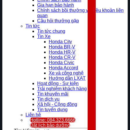
Gia hạn bảo hành
Chính sách bồi thường và điều khoản liên
quan
Câu hỏi thưởng gặp
Tin tức
Tin tức chung
Tin Xe
Honda City
Honda BR-V
Honda HR-V
Honda CR-V
Honda Civic
Honda Accord
Xe và công nghệ
Hướng dẫn LXAT
Hoạt động - Sự kiện
Trải nghiệm khách hàng
Tin khuyến mãi
Tin dịch vụ
Xã hội - Cộng đồng
Tin tuyển dụng
Liên hệ
Hotline: 084.323.6666
Đặt lịch bảo dưỡng