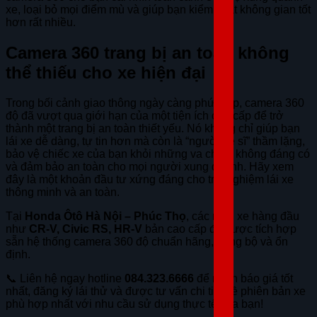
xe, loại bỏ mọi điểm mù và giúp bạn kiểm soát không gian tốt
hơn rất nhiều.
Camera 360 trang bị an toàn không
thể thiếu cho xe hiện đại
Trong bối cảnh giao thông ngày càng phức tạp, camera 360
độ đã vượt qua giới hạn của một tiện ích cao cấp để trở
thành một trang bị an toàn thiết yếu. Nó không chỉ giúp bạn
lái xe dễ dàng, tự tin hơn mà còn là “người vệ sĩ” thầm lặng,
bảo vệ chiếc xe của bạn khỏi những va chạm không đáng có
và đảm bảo an toàn cho mọi người xung quanh. Hãy xem
đây là một khoản đầu tư xứng đáng cho trải nghiệm lái xe
thông minh và an toàn.
Tại
Honda Ôtô Hà Nội – Phúc Thọ
, các mẫu xe hàng đầu
như
CR-V, Civic RS, HR-V
bản cao cấp đã được tích hợp
sẵn hệ thống camera 360 độ chuẩn hãng, đồng bộ và ổn
định.
📞 Liên hệ ngay hotline
084.323.6666
để nhận báo giá tốt
nhất, đăng ký lái thử và được tư vấn chi tiết về phiên bản xe
phù hợp nhất với nhu cầu sử dụng thực tế của bạn!