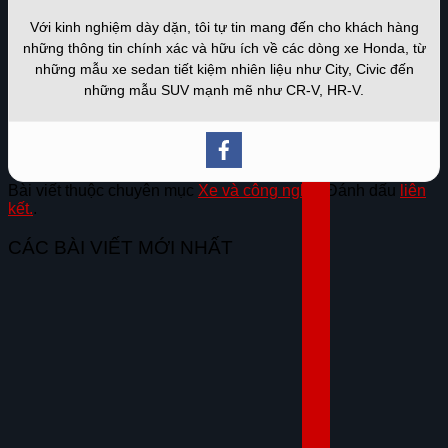
Với kinh nghiệm dày dặn, tôi tự tin mang đến cho khách hàng
những thông tin chính xác và hữu ích về các dòng xe Honda, từ
những mẫu xe sedan tiết kiệm nhiên liệu như City, Civic đến
những mẫu SUV mạnh mẽ như CR-V, HR-V.
Bài viết thuộc chuyên mục
Xe và công nghệ
. Đánh dấu
liên
kết.
.
CÁC BÀI VIẾT MỚI NHẤT