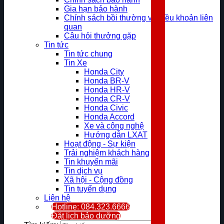
Gia hạn bảo hành
Chính sách bồi thường và điều khoản liên
quan
Câu hỏi thưởng gặp
Tin tức
Tin tức chung
Tin Xe
Honda City
Honda BR-V
Honda HR-V
Honda CR-V
Honda Civic
Honda Accord
Xe và công nghệ
Hướng dẫn LXAT
Hoạt động - Sự kiện
Trải nghiệm khách hàng
Tin khuyến mãi
Tin dịch vụ
Xã hội - Cộng đồng
Tin tuyển dụng
Liên hệ
Hotline: 084.323.6666
Đặt lịch bảo dưỡng