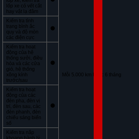
lốp xe, kiểm tra
lốp xe có vết cắt
hay vật lạ đâm
Kiểm tra tình
trạng bình ắc
⚫
quy và độ mòn
các điện cực
Kiểm tra hoạt
động của hệ
thống sưởi, điều
⚫
hòa và các cửa
gió, hệ thống
xông kính
Mỗi 5.000 km hoặc 6 tháng
trước/sau
Kiểm tra hoạt
động của các
đèn pha, đèn vị
⚫
trí, đèn sau, các
đèn phanh, đèn
chiếu sáng biển
số
Kiểm tra nắp
khoang hành lý,