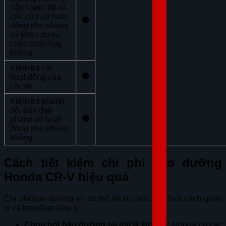
nắp capo, tất cả
các cửa có hoạt
⚫
động nhẹ nhàng
và khóa được
chắc chắn hay
không
Kiểm tra còi,
⚫
hoạt động của
còi xe
Kiểm tra phanh
độ, bàn đạp
⚫
phanh có hoạt
động nhẹ nhàng
không
Cách tiết kiệm chi phí bảo dưỡng
Honda CR-V hiệu quả
Chi phí bảo dưỡng xe có thể tối ưu nếu bạn biết cách quản
lý và lựa chọn hợp lý.
Chọn gói bảo dưỡng tại đại lý Honda:
Honda có các