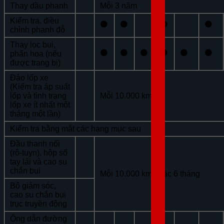
Thay dầu phanh
Mỗi 3 năm
Kiểm tra, điều
⚫
⚫
⚫
⚫
chỉnh phanh đỗ
Thay lọc bụi,
⚫
⚫
⚫
⚫
⚫
⚫
phấn hoa (nếu
được trang bị)
Đảo lốp xe
(Kiểm tra áp suất
lốp và tình trạng
Mỗi 10.000 km
lốp xe ít nhất một
tháng một lần)
Kiểm tra bằng mắt các hạng mục sau
Đầu thanh nối
(rô-tuyn), hộp số
tay lái và cao su
chắn bụi
Mỗi 10.000 km hoặc 6 tháng
Bộ giảm sóc,
cao su chắn bụi
trục truyền động
Ống dẫn đường