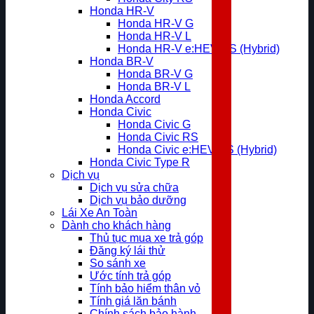
Honda HR-V
Honda HR-V G
Honda HR-V L
Honda HR-V e:HEV RS (Hybrid)
Honda BR-V
Honda BR-V G
Honda BR-V L
Honda Accord
Honda Civic
Honda Civic G
Honda Civic RS
Honda Civic e:HEV RS (Hybrid)
Honda Civic Type R
Dịch vụ
Dịch vụ sửa chữa
Dịch vụ bảo dưỡng
Lái Xe An Toàn
Dành cho khách hàng
Thủ tục mua xe trả góp
Đăng ký lái thử
So sánh xe
Ước tính trả góp
Tính bảo hiểm thân vỏ
Tính giá lăn bánh
Chính sách bảo hành