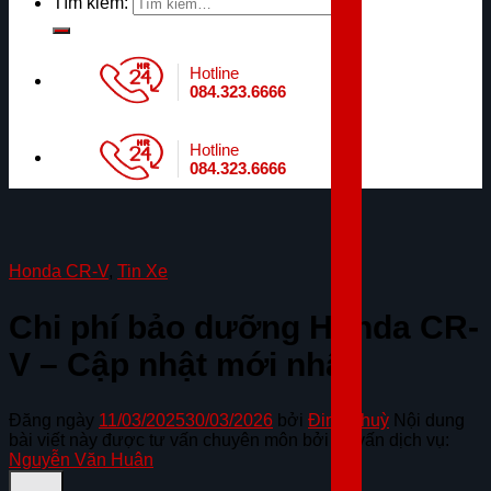
Tìm kiếm:
Hotline
084.323.6666
Hotline
084.323.6666
Honda CR-V
,
Tin Xe
Chi phí bảo dưỡng Honda CR-
V – Cập nhật mới nhất
Đăng ngày
11/03/2025
30/03/2026
bởi
Đinh Thuỳ
Nội dung
bài viết này được tư vấn chuyên môn bởi cố vấn dịch vụ:
Nguyễn Văn Huân