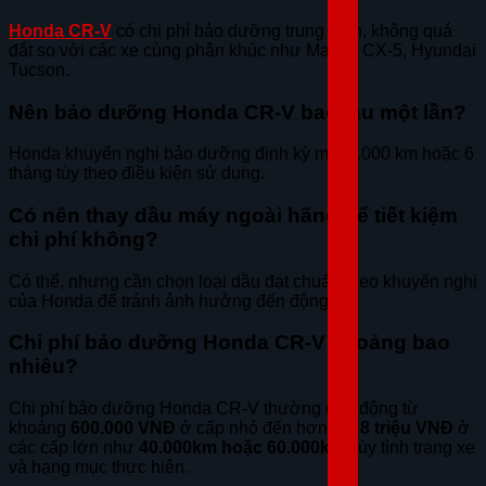
Honda CR-V
có chi phí bảo dưỡng trung bình, không quá
đắt so với các xe cùng phân khúc như Mazda CX-5, Hyundai
Tucson.
Nên bảo dưỡng Honda CR-V bao lâu một lần?
Honda khuyến nghị bảo dưỡng định kỳ mỗi 5.000 km hoặc 6
tháng tùy theo điều kiện sử dụng.
Có nên thay dầu máy ngoài hãng để tiết kiệm
chi phí không?
Có thể, nhưng cần chọn loại dầu đạt chuẩn theo khuyến nghị
của Honda để tránh ảnh hưởng đến động cơ.
Chi phí bảo dưỡng Honda CR-V khoảng bao
nhiêu?
Chi phí bảo dưỡng Honda CR-V thường dao động từ
khoảng
600.000 VNĐ
ở cấp nhỏ đến hơn
6 – 8 triệu VNĐ
ở
các cấp lớn như
40.000km hoặc 60.000km
, tùy tình trạng xe
và hạng mục thực hiện.