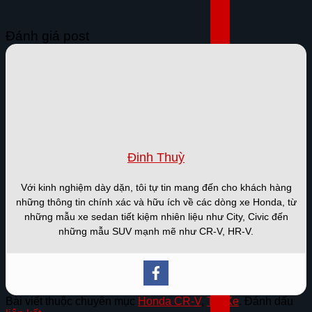
Đánh giá post
Đinh Thuỳ
Với kinh nghiệm dày dặn, tôi tự tin mang đến cho khách hàng
những thông tin chính xác và hữu ích về các dòng xe Honda, từ
những mẫu xe sedan tiết kiệm nhiên liệu như City, Civic đến
những mẫu SUV mạnh mẽ như CR-V, HR-V.
LIÊN HỆ HOTLINE 0375.83.79.79
NHẬN NGAY
Bài viết thuộc chuyên mục
Honda CR-V
,
Tin Xe
. Đánh dấu