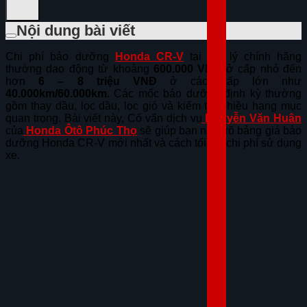
Nội dung bài viết
Chi phí bảo dưỡng
Honda CR-V
tại đại lý chính hãng
thường dao động từ khoảng
600.000 VNĐ
ở cấp nhỏ đến
hơn
6 – 8 triệu VNĐ
ở các cấp lớn như
40.000km/60.000km
. Các mốc bảo dưỡng định kỳ thường
gồm thay dầu, lọc dầu, lọc gió và kiểm tra nhiều hạng mục
quan trọng. Bài viết này, Cố vấn dịch vụ
Nguyễn Văn Huân
của
Honda Ôtô Phúc Thọ
sẽ giúp bạn nắm rõ bảng giá bảo
dưỡng Honda CR-V mới nhất và cách tối ưu chi phí sử dụng
xe.