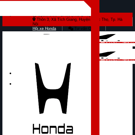
Skip to content
Open: 8:00 - 17:00 (Thứ 2 - 7)
Thôn 3, Xã Tích Giang, Huyện Phúc Thọ, Tp. Hà
Nội
Hội xe Honda
Tư vấn Online
Tìm kiếm: