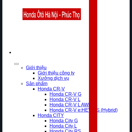
Giới thiệu
Giới thiệu công ty
Xưởng dịch vụ
Sản phẩm
Honda CR-V
Honda CR-V G
Honda CR-V L
Honda CR-V L AWD
Honda CR-V e:HEV RS (Hybrid)
Honda CITY
Honda City G
Honda City L
Honda City RS