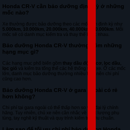
Honda CR-V cần bảo dưỡng định kỳ ở những
mốc nào?
Xe thường được bảo dưỡng theo các mốc km định kỳ như
5.000km, 10.000km, 20.000km, 40.000km, 60.000km
. Mỗi
mốc sẽ có danh mục kiểm tra và thay thế khác nhau.
Bảo dưỡng Honda CR-V thường gồm những
hạng mục gì?
Các hạng mục phổ biến gồm
thay dầu động cơ, lọc dầu,
lọc gió
và kiểm tra tổng thể các hệ thống trên xe. Ở các mốc
lớn, danh mục bảo dưỡng thường nhiều hơn nên chi phí
cũng cao hơn.
Bảo dưỡng Honda CR-V ở gara ngoài có rẻ
hơn không?
Chi phí tại gara ngoài có thể thấp hơn so với đại lý chính
hãng. Tuy nhiên, chủ xe nên cân nhắc về chất lượng phụ
tùng, tay nghề kỹ thuật và quy trình kiểm tra tiêu chuẩn.
Làm sao để tối ưu chi phí bảo dưỡng Honda