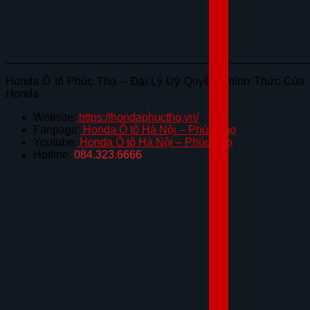
________________________________________________
Honda Ô tô Phúc Thọ – Đại Lý Uỷ Quyền Chính Thức Của
Honda
Website:
https://hondaphuctho.vn/
Fanpage:
Honda Ô tô Hà Nội – Phúc Thọ
Youtube:
Honda Ô tô Hà Nội – Phúc Thọ
Hotline:
084.323.6666
NHẬN ƯU ĐÃI
ĐĂNG KÝ LÁI THỬ