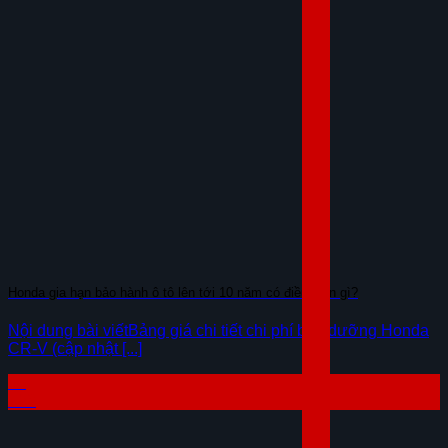
Honda gia hạn bảo hành ô tô lên tới 10 năm có điều kiện gì?
Nội dung bài viếtBảng giá chi tiết chi phí bảo dưỡng Honda
CR-V (cập nhật [...]
04
Th8