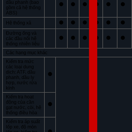
dầu phanh (bao
⚫
⚫
⚫
⚫
⚫
⚫
gồm cả hệ thống
ABS)
⚫
⚫
⚫
⚫
⚫
⚫
Hệ thống xả
Đường ống và
⚫
⚫
⚫
⚫
⚫
⚫
các đầu nối hệ
thống nhiên liệu
Các hạng mục khác
Kiểm tra mức
các loại dung
dịch: ATF, dầu
⚫
phanh, dầu ly
hợp, nước rửa
kính
Kiểm tra hoạt
động của cần
⚫
gạt nước, còi, hệ
thống điều hòa
Kiểm tra áp suất
lốp xe, độ mòn
⚫