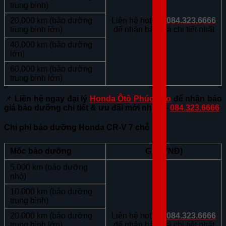
trung bình)
20.000 km (bảo dưỡng
Liên hệ hotline
084.323.6666
trung bình lớn)
để nhận báo giá chi tiết nhất
40.000 km (bảo dưỡng
lớn)
60.000 km (bảo dưỡng
trung bình lớn)
📌
Liên hệ ngay đại lý
Honda Ôtô Phúc Thọ
để nhận báo
giá bảo dưỡng chi tiết & ưu đãi mới nhất! –
084.323.6666
Chi phí bảo dưỡng Honda CR-V 7 chỗ
Mốc bảo dưỡng
Giá (VNĐ)
5.000 km (bảo dưỡng
nhỏ)
10.000 km (bảo dưỡng
trung bình)
20.000 km (bảo dưỡng
Liên hệ hotline
084.323.6666
trung bình lớn)
để nhận báo giá chi tiết nhất