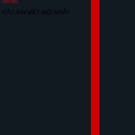
liên kết.
.
GIẢM TIỀN MẶT TRỰC TIẾP
QUÀ TẶNG BẢO HIỂM THÂN VỎ
CÁC BÀI VIẾT MỚI NHẤT
QUÀ TẶNG PHỤ KIỆN CHÍNH HÃNG, BẢO
HÀNH XE
ƯU ĐÃI ĐẶC BIỆT CHO KHÁCH LIÊN HỆ
HOTLINE
Trả thẳng
Trả góp