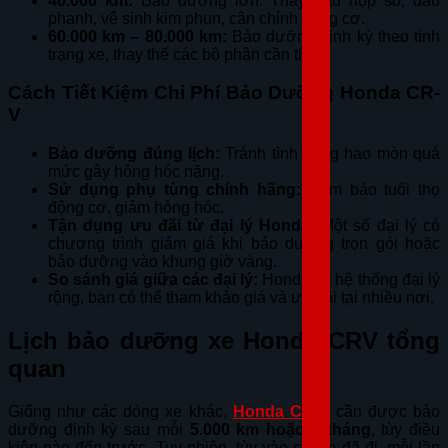
40.000 km:
Bảo dưỡng lớn: Thay dầu hộp số, dầu
phanh, vệ sinh kim phun, cân chỉnh động cơ.
60.000 km – 80.000 km:
Bảo dưỡng định kỳ theo tình
trạng xe, thay thế các bộ phận cần thiết.
Cách Tiết Kiệm Chi Phí Bảo Dưỡng Honda CR-
V
Bảo dưỡng đúng lịch:
Tránh tình trạng hao mòn quá
mức gây hỏng hóc nặng.
Sử dụng phụ tùng chính hãng:
Đảm bảo tuổi thọ
động cơ, giảm hỏng hóc.
Tận dụng ưu đãi từ đại lý Honda:
Một số đại lý có
chương trình giảm giá khi bảo dưỡng trọn gói hoặc
bảo dưỡng vào khung giờ vàng.
So sánh giá giữa các đại lý:
Honda có hệ thống đại lý
rộng, bạn có thể tham khảo giá và ưu đãi tại nhiều nơi.
Lịch bảo dưỡng xe Honda CRV tổng
quan
Giống như các dòng xe khác,
Honda CR-V
cần được bảo
dưỡng định kỳ sau mỗi
5.000 km hoặc 3 tháng
, tùy điều
kiện nào đến trước. Tuy nhiên, tùy vào số km đã đi, mỗi lần