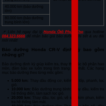
40.000 km (bảo dưỡng
lớn)
80.000 km (bảo dưỡng
trung bình lớn)
📌 Liên hệ ngay đại lý
Honda Ôtô Phúc Thọ
qua hotline
084.323.6666
để nhận báo giá bảo dưỡng chi tiết & ưu đãi
mới nhất!
Bảo dưỡng Honda CR-V định kỳ bao gồm
những gì?
Bảo dưỡng định kỳ giúp kiểm tra, thay thế các bộ phận hao
mòn, đảm bảo xe luôn trong tình trạng tốt nhất. Các hạng
mục bảo dưỡng theo từng mốc gồm:
5.000 km:
Thay dầu động cơ, kiểm tra lốp, phanh, lọc
gió.
10.000 km:
Bảo dưỡng trung bình: Thay dầu, kiểm tra
hệ thống điện, làm sạch lọc gió.
20.000 km:
Thay dầu, lọc gió, vệ sinh kim phun, kiểm
tra hệ thống làm mát.