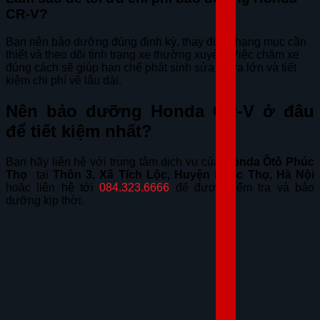
CR-V?
Bạn nên bảo dưỡng đúng định kỳ, thay đúng hạng mục cần
thiết và theo dõi tình trạng xe thường xuyên. Việc chăm xe
đúng cách sẽ giúp hạn chế phát sinh sửa chữa lớn và tiết
kiệm chi phí về lâu dài.
Nên bảo dưỡng Honda CR-V ở đâu
để tiết kiệm nhất?
Bạn hãy liên hệ với trung tâm dịch vụ của
Honda Ôtô Phúc
Thọ
tại
Thôn 3, Xã Tích Lộc, Huyện Phúc Thọ, Hà Nội
hoặc liên hệ tới
084.323.6666
để được kiểm tra và bảo
dưỡng kịp thời.