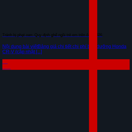
Tránh bị phạt oan: Quy định ghế ngồi trẻ em trên ô tô 2026
Nội dung bài viếtBảng giá chi tiết chi phí bảo dưỡng Honda
CR-V (cập nhật [...]
07
Th8