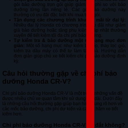
gói bảo dưỡng trọn gói giúp giảm chi phí so với bảo
dưỡng từng lần riêng lẻ. Các gói bảo dưỡng này
thường có ưu đãi đặc biệt khi mua trọn gói.
Tận dụng các chương trình khuyến mãi từ đại lý:
Nhiều đại lý Honda có chương trình ưu đãi như giảm
giá bảo dưỡng hoặc tặng phụ kiện. Cập nhật thường
xuyên để tiết kiệm tối đa chi phí bảo dưỡng.
Tự kiểm tra & bảo dưỡng một số hạng mục đơn
giản:
Một số hạng mục như kiểm tra lốp, thay lọc gió,
kiểm tra dầu máy có thể tự làm tại nhà. Hướng dẫn
đơn giản giúp chủ xe tiết kiệm chi phí bảo dưỡng định
kỳ.
Câu hỏi thường gặp về chi phí bảo
dưỡng Honda CR-V?
Chi phí bảo dưỡng Honda CR-V là một trong những vấn đề
được nhiều chủ xe quan tâm khi sử dụng lâu dài. Dưới đây
là những câu hỏi thường gặp giúp bạn hình dung rõ hơn về
các mốc bảo dưỡng, chi phí dự kiến và cách chăm xe tiết
kiệm hơn.
Chi phí bảo dưỡng Honda CR-V có đắt không?