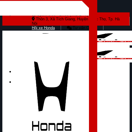
Skip to content
Open: 8:00 - 17:00 (Thứ 2 - 7)
Thôn 3, Xã Tích Giang, Huyện Phúc Thọ, Tp. Hà
Nội
Hội xe Honda
Tư vấn Online
Tìm kiếm: