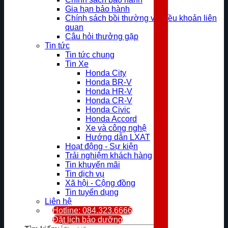
Gia hạn bảo hành
Chính sách bồi thường và điều khoản liên
quan
Câu hỏi thưởng gặp
Tin tức
Tin tức chung
Tin Xe
Honda City
Honda BR-V
Honda HR-V
Honda CR-V
Honda Civic
Honda Accord
Xe và công nghệ
Hướng dẫn LXAT
Hoạt động - Sự kiện
Trải nghiệm khách hàng
Tin khuyến mãi
Tin dịch vụ
Xã hội - Cộng đồng
Tin tuyển dụng
Liên hệ
Hotline: 084.323.6666
Đặt lịch bảo dưỡng