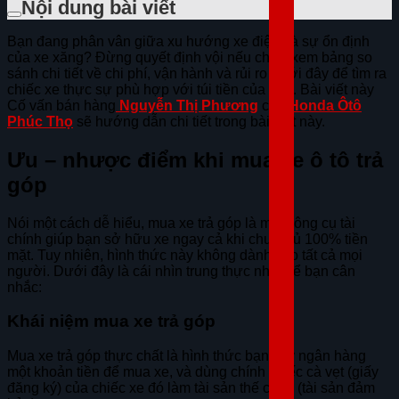
Nội dung bài viết
Bạn đang phân vân giữa xu hướng xe điện và sự ổn định
của xe xăng? Đừng quyết định vội nếu chưa xem bảng so
sánh chi tiết về chi phí, vận hành và rủi ro dưới đây để tìm ra
chiếc xe thực sự phù hợp với túi tiền của bạn. Bài viết này
Cố vấn bán hàng
Nguyễn Thị Phương
của
Honda Ôtô
Phúc Thọ
sẽ hướng dẫn chi tiết trong bài viết này.
Ưu – nhược điểm khi mua xe ô tô trả
góp
Nói một cách dễ hiểu, mua xe trả góp là một công cụ tài
chính giúp bạn sở hữu xe ngay cả khi chưa đủ 100% tiền
mặt. Tuy nhiên, hình thức này không dành cho tất cả mọi
người. Dưới đây là cái nhìn trung thực nhất để bạn cân
nhắc:
Khái niệm mua xe trả góp
Mua xe trả góp thực chất là hình thức bạn vay ngân hàng
một khoản tiền để mua xe, và dùng chính chiếc cà vẹt (giấy
đăng ký) của chiếc xe đó làm tài sản thế chấp (tài sản đảm