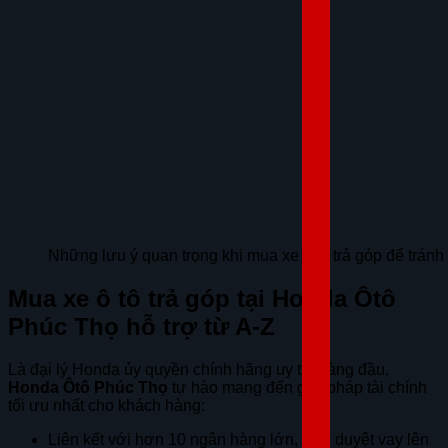
Những lưu ý quan trọng khi mua xe ô tô trả góp để tránh 
Mua xe ô tô trả góp tại Honda Ôtô
Phúc Thọ hỗ trợ từ A-Z
Là đại lý Honda ủy quyền chính hãng uy tín hàng đầu,
Honda Ôtô Phúc Thọ
tự hào mang đến giải pháp tài chính
tối ưu nhất cho khách hàng:
Liên kết với hơn 10 ngân hàng lớn, tỷ lệ duyệt vay lên