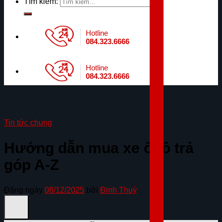
Tìm kiếm:
Hotline
084.323.6666
Hotline
084.323.6666
Tin tức chung
Hướng dẫn mua xe ô tô trả
góp A-Z
Đăng ngày
08/12/2025
bởi
Đinh Thuỳ