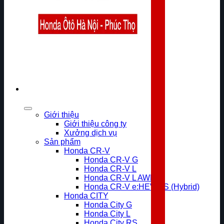
Giới thiệu
Giới thiệu công ty
Xưởng dịch vụ
Sản phẩm
Honda CR-V
Honda CR-V G
Honda CR-V L
Honda CR-V L AWD
Honda CR-V e:HEV RS (Hybrid)
Honda CITY
Honda City G
Honda City L
Honda City RS