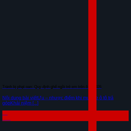
Tránh bị phạt oan: Quy định ghế ngồi trẻ em trên ô tô 2026
Nội dung bài viếtƯu – nhược điểm khi mua xe ô tô trả
gópKhái niệm [...]
07
Th8