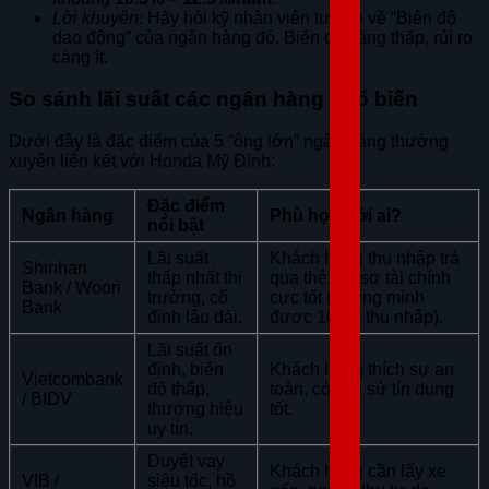
Lời khuyên:
Hãy hỏi kỹ nhân viên tư vấn về “Biên độ
dao động” của ngân hàng đó. Biên độ càng thấp, rủi ro
càng ít.
So sánh lãi suất các ngân hàng phổ biến
Dưới đây là đặc điểm của 5 “ông lớn” ngân hàng thường
xuyên liên kết với Honda Mỹ Đình:
Đặc điểm
Ngân hàng
Phù hợp với ai?
nổi bật
Lãi suất
Khách hàng thu nhập trả
Shinhan
thấp nhất thị
qua thẻ, hồ sơ tài chính
Bank / Woori
trường, cố
cực tốt (chứng minh
Bank
định lâu dài.
được 100% thu nhập).
Lãi suất ổn
định, biên
Khách hàng thích sự an
Vietcombank
độ thấp,
toàn, có lịch sử tín dụng
/ BIDV
thương hiệu
tốt.
uy tín.
Duyệt vay
Khách hàng cần lấy xe
VIB /
siêu tốc, hồ