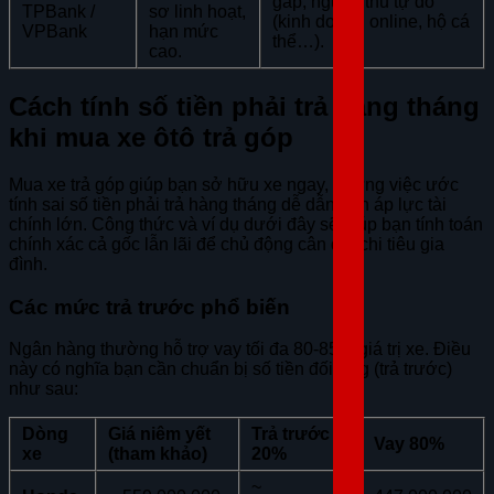
gấp, nguồn thu tự do
TPBank /
sơ linh hoạt,
(kinh doanh online, hộ cá
VPBank
hạn mức
thể…).
cao.
Cách tính số tiền phải trả hàng tháng
khi mua xe ôtô trả góp
Mua xe trả góp giúp bạn sở hữu xe ngay, nhưng việc ước
tính sai số tiền phải trả hàng tháng dễ dẫn đến áp lực tài
chính lớn. Công thức và ví dụ dưới đây sẽ giúp bạn tính toán
chính xác cả gốc lẫn lãi để chủ động cân đối chi tiêu gia
đình.
Các mức trả trước phổ biến
Ngân hàng thường hỗ trợ vay tối đa 80-85% giá trị xe. Điều
này có nghĩa bạn cần chuẩn bị số tiền đối ứng (trả trước)
như sau:
Dòng
Giá niêm yết
Trả trước
Vay 80%
xe
(tham khảo)
20%
~