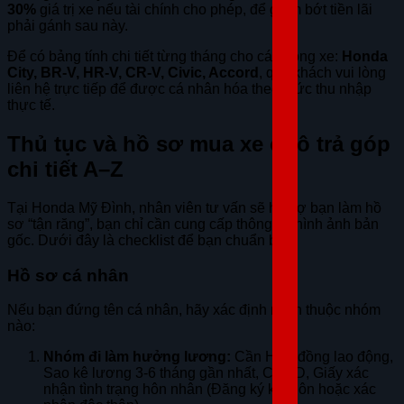
30%
giá trị xe nếu tài chính cho phép, để giảm bớt tiền lãi
phải gánh sau này.
Để có bảng tính chi tiết từng tháng cho các dòng xe:
Honda
City, BR-V, HR-V, CR-V, Civic, Accord
, quý khách vui lòng
liên hệ trực tiếp để được cá nhân hóa theo mức thu nhập
thực tế.
Thủ tục và hồ sơ mua xe ô tô trả góp
chi tiết A–Z
Tại Honda Mỹ Đình, nhân viên tư vấn sẽ hỗ trợ bạn làm hồ
sơ “tận răng”, bạn chỉ cần cung cấp thông tin/hình ảnh bản
gốc. Dưới đây là checklist để bạn chuẩn bị:
Hồ sơ cá nhân
Nếu bạn đứng tên cá nhân, hãy xác định mình thuộc nhóm
nào:
Nhóm đi làm hưởng lương:
Cần Hợp đồng lao động,
Sao kê lương 3-6 tháng gần nhất, CCCD, Giấy xác
nhận tình trạng hôn nhân (Đăng ký kết hôn hoặc xác