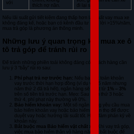
với
thích nợ nần.
đi lại sớm.
Nếu lãi suất gửi tiết kiệm đang thấp hơn lãi suất vay mua xe
không đáng kể, hoặc bạn có kênh đầu tư sinh lời >15%/năm,
mua trả góp là phương án thông minh.
Những lưu ý quan trọng khi mua xe ô
tô trả góp để tránh rủi ro
Để tránh những phiền toái không đáng có, khách hàng cần
lưu ý 3 “bẫy” rủi ro sau:
Phí phạt trả nợ trước hạn:
Nếu bạn tất toán khoản
vay trước thời hạn hợp đồng (ví dụ vay 5 năm nhưng
năm thứ 2 đã trả hết), ngân hàng sẽ phạt từ
1% – 3%
trên số tiền trả trước hạn. Mẹo: Sau năm thứ 3 hoặc
thứ 4, phí phạt này thường về 0%.
Bảo hiểm khoản vay:
Một số ngân hàng yêu cầu mua
bảo hiểm khoản vay hoặc bảo hiểm nhân thọ để được
duyệt vay hoặc hưởng lãi suất tốt. Hãy đàm phán kỹ về
khoản này.
Bắt buộc mua Bảo hiểm vật chất xe:
Khi vay trả góp,
việc mua bảo hiểm thân vỏ hàng năm là bắt buộc để