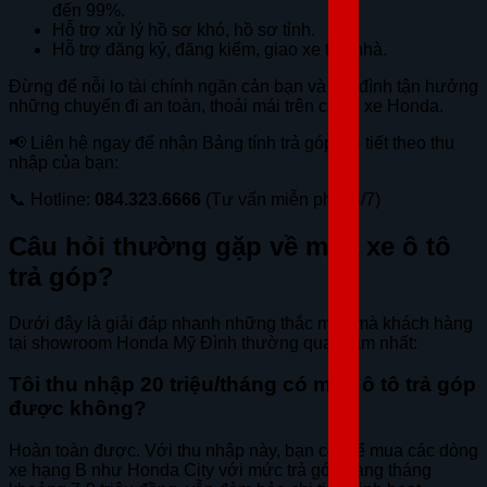
đến 99%.
Hỗ trợ xử lý hồ sơ khó, hồ sơ tỉnh.
Hỗ trợ đăng ký, đăng kiểm, giao xe tận nhà.
Đừng để nỗi lo tài chính ngăn cản bạn và gia đình tận hưởng
những chuyến đi an toàn, thoải mái trên chiếc xe Honda.
📢 Liên hệ ngay để nhận Bảng tính trả góp chi tiết theo thu
nhập của bạn:
📞 Hotline:
084.323.6666
(Tư vấn miễn phí 24/7)
Câu hỏi thường gặp về mua xe ô tô
trả góp?
Dưới đây là giải đáp nhanh những thắc mắc mà khách hàng
tại showroom Honda Mỹ Đình thường quan tâm nhất:
Tôi thu nhập 20 triệu/tháng có mua ô tô trả góp
được không?
Hoàn toàn được. Với thu nhập này, bạn có thể mua các dòng
xe hạng B như Honda City với mức trả góp hàng tháng