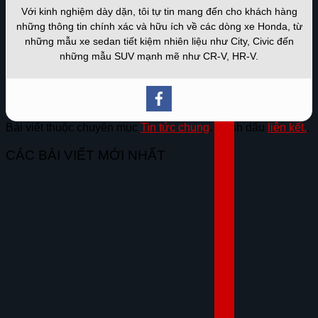
Với kinh nghiệm dày dặn, tôi tự tin mang đến cho khách hàng
những thông tin chính xác và hữu ích về các dòng xe Honda, từ
những mẫu xe sedan tiết kiệm nhiên liệu như City, Civic đến
những mẫu SUV mạnh mẽ như CR-V, HR-V.
Bài viết thuộc chuyên mục
Tin tức chung
. Đánh dấu
liên kết.
.
CÁC BÀI VIẾT MỚI NHẤT