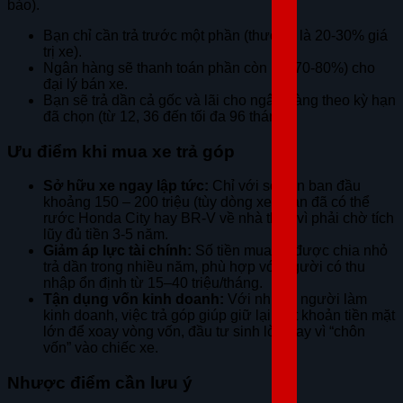
bảo).
Bạn chỉ cần trả trước một phần (thường là 20-30% giá
trị xe).
Ngân hàng sẽ thanh toán phần còn lại (70-80%) cho
đại lý bán xe.
Bạn sẽ trả dần cả gốc và lãi cho ngân hàng theo kỳ hạn
đã chọn (từ 12, 36 đến tối đa 96 tháng).
Ưu điểm khi mua xe trả góp
Sở hữu xe ngay lập tức:
Chỉ với số vốn ban đầu
khoảng 150 – 200 triệu (tùy dòng xe), bạn đã có thể
rước Honda City hay BR-V về nhà thay vì phải chờ tích
lũy đủ tiền 3-5 năm.
Giảm áp lực tài chính:
Số tiền mua xe được chia nhỏ
trả dần trong nhiều năm, phù hợp với người có thu
nhập ổn định từ 15–40 triệu/tháng.
Tận dụng vốn kinh doanh:
Với những người làm
kinh doanh, việc trả góp giúp giữ lại một khoản tiền mặt
lớn để xoay vòng vốn, đầu tư sinh lời thay vì “chôn
vốn” vào chiếc xe.
Nhược điểm cần lưu ý