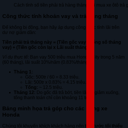
Cách tính số tiền phải trả hàng tháng khi mua xe ôtô trả 
Công thức tính khoản vay và trả hàng tháng
Để không bị động, bạn hãy áp dụng công thức tính lãi trên
dư nợ giảm dần:
Tiền phải trả tháng này = (Tiền gốc vay / Tổng số tháng
vay) + (Tiền gốc còn lại x Lãi suất tháng)
Ví dụ thực tế:
Bạn vay 500 triệu mua Honda City trong 5 năm
(60 tháng), lãi suất 10%/năm (0.83%/tháng).
Tháng 1:
Gốc: 500tr / 60 = 8.33 triệu.
Lãi: 500tr x 0.83% = 4.15 triệu.
Tổng:
~ 12.5 triệu.
Tháng 12:
Do gốc đã trả bớt, tiền lãi sẽ giảm xuống,
tổng thanh toán chỉ còn khoảng 11 triệu.
Bảng minh họa trả góp cho các dòng xe
Honda
Chúng tôi khuyến khích khách hàng nên
trả trước tối thiểu