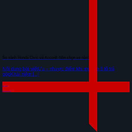
So sánh Honda Civic và Accord: Nên chọn xe nào?
Nội dung bài viếtƯu – nhược điểm khi mua xe ô tô trả
gópKhái niệm [...]
29
Th7