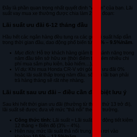
Đây là phần quan trọng nhất quyết định “ví tiền” của bạn. Lãi
suất vay mua xe thường được chia làm 2 giai đoạn:
Lãi suất ưu đãi 6-12 tháng đầu
Hầu hết các ngân hàng đều tung ra các gói lãi suất hấp dẫn
trong thời gian đầu, dao động phổ biến từ
6.5% – 9.5%/năm
.
Mục đích:
Hỗ trợ khách hàng giảm bớt gánh nặng trong
năm đầu tiên sở hữu xe (thời điểm tốn kém nhiều chi
phí mua sắm phụ kiện, bảo hiểm…).
Ví dụ:
Khi mua Honda CR-V với gói vay ưu đãi 0%
hoặc lãi suất thấp trong năm đầu, số tiền lãi bạn phải
trả hàng tháng sẽ rất nhẹ nhàng.
Lãi suất sau ưu đãi – điều cần đặc biệt lưu ý
Sau khi hết thời gian ưu đãi (thường từ tháng thứ 13 trở đi),
lãi suất sẽ được đưa về mức “thả nổi” theo thị trường.
Công thức tính:
Lãi suất = Lãi suất huy động tiết kiệm
12 tháng + Biên độ (3% – 4%).
Hiện nay, mức lãi suất thả nổi trung bình rơi vào
khoảng
10.5% – 12.5%/năm
.