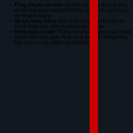
Tổng chi phí cao hơn:
Do phải trả thêm lãi suất, tổng
số tiền bạn bỏ ra sau khi kết thúc kỳ vay sẽ cao hơn so
với mua trả thẳng.
Áp lực hàng tháng:
Bạn phải có kỷ luật tài chính để
trả nợ đúng hạn, tránh bị phạt hoặc nợ xấu.
Ràng buộc tài sản:
Trong thời gian trả góp, ngân hàng
sẽ giữ bản chính giấy đăng ký xe (bạn lưu thông bằng
bản sao y có xác nhận của ngân hàng).