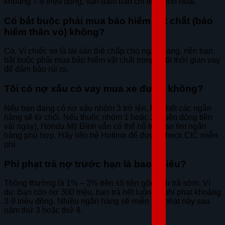
khoảng 7-9 triệu đồng, vẫn đảm bảo chi tiêu sinh hoạt.
Có bắt buộc phải mua bảo hiểm vật chất (bảo
hiểm thân vỏ) không?
Có. Vì chiếc xe là tài sản thế chấp cho ngân hàng, nên bạn
bắt buộc phải mua bảo hiểm vật chất trong suốt thời gian vay
để đảm bảo rủi ro.
Tôi có nợ xấu có vay mua xe được không?
Nếu bạn đang có nợ xấu nhóm 3 trở lên, hầu hết các ngân
hàng sẽ từ chối. Nếu thuộc nhóm 1 hoặc 2 (quên đóng tiền
vài ngày), Honda Mỹ Đình vẫn có thể hỗ trợ bạn tìm ngân
hàng phù hợp. Hãy liên hệ Hotline để được check CIC miễn
phí.
Phí phạt trả nợ trước hạn là bao nhiêu?
Thông thường là 1% – 3% trên số tiền gốc bạn trả sớm. Ví
dụ: Bạn còn nợ 300 triệu, bạn trả hết luôn thì phí phạt khoảng
3-9 triệu đồng. Nhiều ngân hàng sẽ miễn phí phạt này sau
năm thứ 3 hoặc thứ 4.