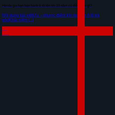
Honda gia hạn bảo hành ô tô lên tới 10 năm có điều kiện gì?
Nội dung bài viếtƯu – nhược điểm khi mua xe ô tô trả
gópKhái niệm [...]
04
Th8