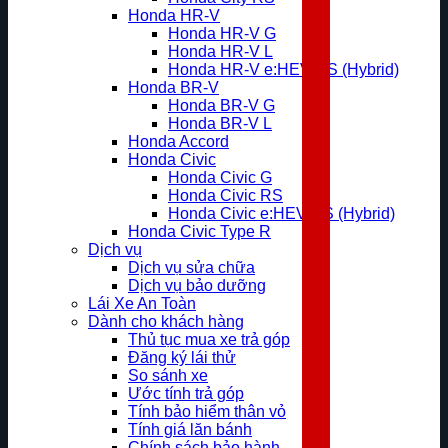
Honda HR-V
Honda HR-V G
Honda HR-V L
Honda HR-V e:HEV RS (Hybrid)
Honda BR-V
Honda BR-V G
Honda BR-V L
Honda Accord
Honda Civic
Honda Civic G
Honda Civic RS
Honda Civic e:HEV RS (Hybrid)
Honda Civic Type R
Dịch vụ
Dịch vụ sửa chữa
Dịch vụ bảo dưỡng
Lái Xe An Toàn
Dành cho khách hàng
Thủ tục mua xe trả góp
Đăng ký lái thử
So sánh xe
Ước tính trả góp
Tính bảo hiểm thân vỏ
Tính giá lăn bánh
Chính sách bảo hành