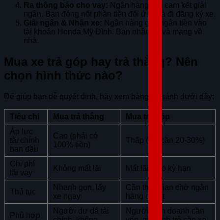
Ra thông báo cho vay:
Ngân hàng gửi cam kết giải
ngân. Bạn đóng nốt phần tiền đối ứng và đi đăng ký xe.
Giải ngân & Nhận xe:
Ngân hàng giải ngân tiền vào
tài khoản Honda Mỹ Đình. Bạn nhận xe và mang về
nhà.
Mua xe trả góp hay trả thẳng? Nên
chọn hình thức nào?
Để giúp bạn dễ quyết định, hãy xem bảng so sánh dưới đây:
Tiêu chí
Mua trả thẳng
Mua trả góp
Áp lực
Cao (phải có
tài chính
Thấp (chỉ cần 20-30%)
100% tiền)
ban đầu
Chi phí
Không mất lãi
Mất lãi theo kỳ hạn
lãi vay
Nhanh gọn, lấy
Cần thời gian chờ ngân
Thủ tục
xe ngay
hàng duyệt
Người dư dả tài
Người kinh doanh cần
Phù hợp
chính, không
vốn, gia đình trẻ cần xe