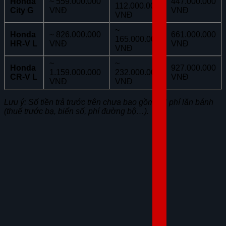
Honda
~ 559.000.000
447.000.000
112.000.000
City G
VNĐ
VNĐ
VNĐ
~
Honda
~ 826.000.000
661.000.000
165.000.000
HR-V L
VNĐ
VNĐ
VNĐ
~
~
Honda
927.000.000
1.159.000.000
232.000.000
CR-V L
VNĐ
VNĐ
VNĐ
Lưu ý: Số tiền trả trước trên chưa bao gồm chi phí lăn bánh
(thuế trước bạ, biển số, phí đường bộ…).