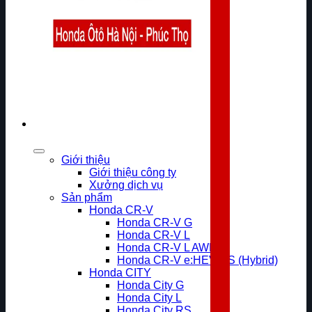
Giới thiệu
Giới thiệu công ty
Xưởng dịch vụ
Sản phẩm
Honda CR-V
Honda CR-V G
Honda CR-V L
Honda CR-V L AWD
Honda CR-V e:HEV RS (Hybrid)
Honda CITY
Honda City G
Honda City L
Honda City RS