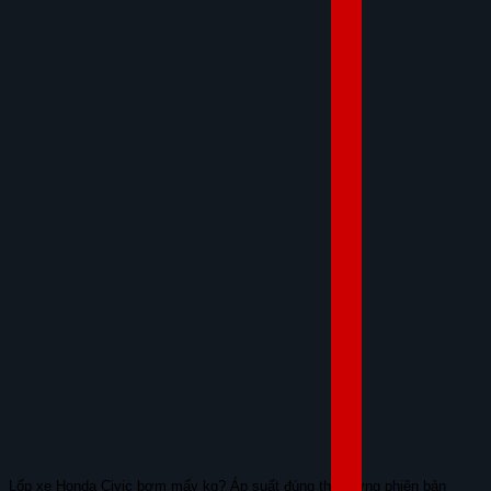
Lốp xe Honda Civic bơm mấy kg? Áp suất đúng theo từng phiên bản