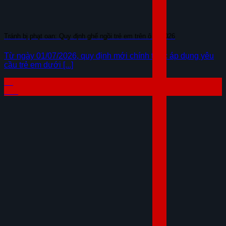
Tránh bị phạt oan: Quy định ghế ngồi trẻ em trên ô tô 2026
Từ ngày 01/07/2026, quy định mới chính thức áp dụng yêu
cầu trẻ em dưới [...]
07
Th8