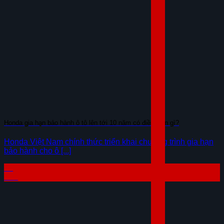
Honda gia hạn bảo hành ô tô lên tới 10 năm có điều kiện gì?
Honda Việt Nam chính thức triển khai chương trình gia hạn
bảo hành cho ô [...]
04
Th8