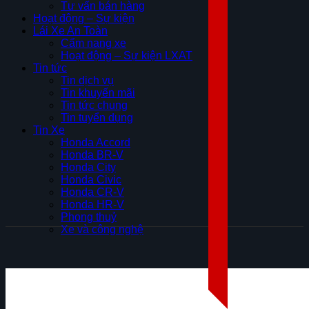
Tư vấn bán hàng
Hoạt động – Sự kiện
Lái Xe An Toàn
Cẩm nang xe
Hoạt động – Sự kiện LXAT
Tin tức
Tin dịch vụ
Tin khuyến mãi
Tin tức chung
Tin tuyển dụng
Tin Xe
Honda Accord
Honda BR-V
Honda City
Honda Civic
Honda CR-V
Honda HR-V
Phong thuỷ
Xe và công nghệ