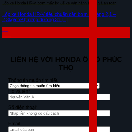
Lốp xe Honda HR-V bơm mấy kg để xe vận hành êm ái và an toàn
Lốp xe Honda HR-V tiêu chuẩn cần bơm khoảng 2,1 –
2,3kg/cm² (tương đương 31 [...]
15
Th7
LIÊN HỆ VỚI HONDA Ô TÔ PHÚC
THỌ
Thông tin muốn tìm hiểu
Họ và tên*
Số điện thoại*
Email