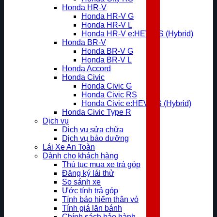
Honda HR-V
Honda HR-V G
Honda HR-V L
Honda HR-V e:HEV RS (Hybrid)
Honda BR-V
Honda BR-V G
Honda BR-V L
Honda Accord
Honda Civic
Honda Civic G
Honda Civic RS
Honda Civic e:HEV RS (Hybrid)
Honda Civic Type R
Dịch vụ
Dịch vụ sửa chữa
Dịch vụ bảo dưỡng
Lái Xe An Toàn
Dành cho khách hàng
Thủ tục mua xe trả góp
Đăng ký lái thử
So sánh xe
Ước tính trả góp
Tính bảo hiểm thân vỏ
Tính giá lăn bánh
Chính sách bảo hành