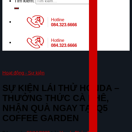
Tìm kiếm:
Hotline
084.323.6666
Hotline
084.323.6666
Hoạt động - Sự kiện
SỰ KIỆN LÁI THỬ HONDA –
THƯỞNG THỨC CÀ PHÊ,
NHẬN QUÀ NGAY TẠI Q5
COFFEE GARDEN