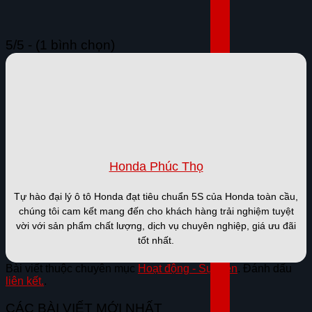
5/5 - (1 bình chọn)
Honda Phúc Thọ
Tự hào đại lý ô tô Honda đạt tiêu chuẩn 5S của Honda toàn cầu,
chúng tôi cam kết mang đến cho khách hàng trải nghiệm tuyệt
vời với sản phẩm chất lượng, dịch vụ chuyên nghiệp, giá ưu đãi
tốt nhất.
Bài viết thuộc chuyên mục
Hoạt động - Sự kiện
. Đánh dấu
liên kết.
.
CÁC BÀI VIẾT MỚI NHẤT