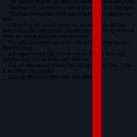
Trải nghiệm thực tế các dòng xe Honda hot nhất hiện nay.
Thưởng thức cà phê trong không gian xanh mát, thư giãn.
Tham gia mini game, nhận quà tặng hấp dẫn ngay tại sự
kiện.
Đây không chỉ là buổi lái thử xe, mà còn là dịp để Quý
khách hàng tận hưởng một cuối tuần đầy cảm hứng và tìm ra
chiếc xe Honda phù hợp nhất cho mình.
Hẹn gặp Quý khách vào thứ 7 này tại Q5 Coffee Garden –
Đan Phượng!
Đến ngay Honda Ôtô Hà Nội – Phúc Thọ để được trải
nghiệm và tư vấn xe hoàn toàn miễn phí
Địa chỉ: Showroom Honda Ôtô Hà Nội – Phúc Thọ. Thôn
3, Xã Phúc Thọ, Hà Nội.
Liên hệ: 086 222 8486 – 084 323 6666