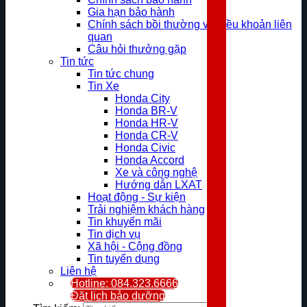
Gia hạn bảo hành
Chính sách bồi thường và điều khoản liên
quan
Câu hỏi thưởng gặp
Tin tức
Tin tức chung
Tin Xe
Honda City
Honda BR-V
Honda HR-V
Honda CR-V
Honda Civic
Honda Accord
Xe và công nghệ
Hướng dẫn LXAT
Hoạt động - Sự kiện
Trải nghiệm khách hàng
Tin khuyến mãi
Tin dịch vụ
Xã hội - Cộng đồng
Tin tuyển dụng
Liên hệ
Hotline: 084.323.6666
Đặt lịch bảo dưỡng