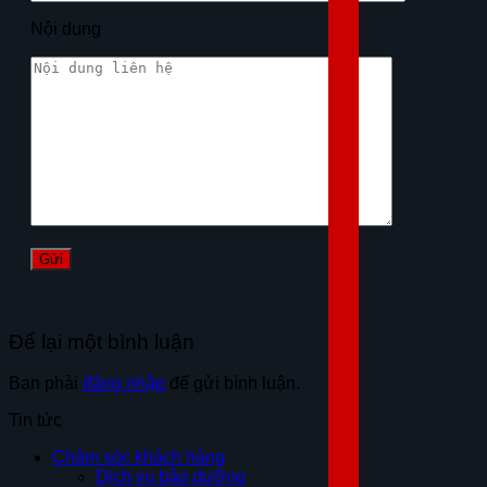
Nội dung
Để lại một bình luận
Bạn phải
đăng nhập
để gửi bình luận.
Tin tức
Chăm sóc khách hàng
Dịch vụ bảo dưỡng