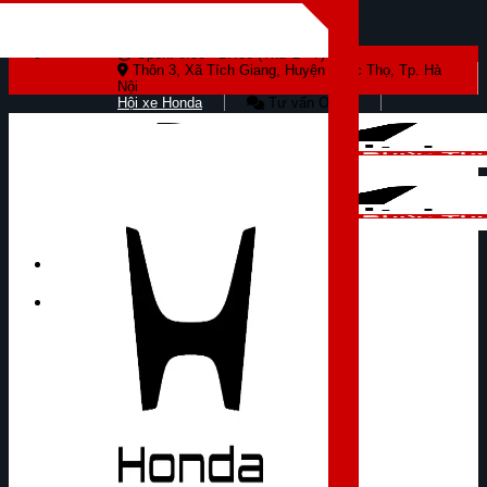
Skip to content
Open: 8:00 - 17:00 (Thứ 2 - 7)
Thôn 3, Xã Tích Giang, Huyện Phúc Thọ, Tp. Hà
Nội
Hội xe Honda
Tư vấn Online
Tìm kiếm: