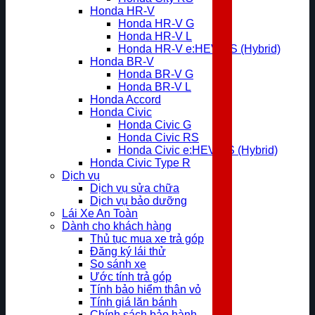
Honda HR-V
Honda HR-V G
Honda HR-V L
Honda HR-V e:HEV RS (Hybrid)
Honda BR-V
Honda BR-V G
Honda BR-V L
Honda Accord
Honda Civic
Honda Civic G
Honda Civic RS
Honda Civic e:HEV RS (Hybrid)
Honda Civic Type R
Dịch vụ
Dịch vụ sửa chữa
Dịch vụ bảo dưỡng
Lái Xe An Toàn
Dành cho khách hàng
Thủ tục mua xe trả góp
Đăng ký lái thử
So sánh xe
Ước tính trả góp
Tính bảo hiểm thân vỏ
Tính giá lăn bánh
Chính sách bảo hành