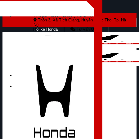
Skip to content
Open: 8:00 - 17:00 (Thứ 2 - 7)
Thôn 3, Xã Tích Giang, Huyện Phúc Thọ, Tp. Hà
Nội
Hội xe Honda
Tư vấn Online
Tìm kiếm: