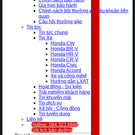
Gia hạn bảo hành
Chính sách bồi thường và điều khoản liên
quan
Câu hỏi thưởng gặp
Tin tức
Tin tức chung
Tin Xe
Honda City
Honda BR-V
Honda HR-V
Honda CR-V
Honda Civic
Honda Accord
Xe và công nghệ
Hướng dẫn LXAT
Hoạt động - Sự kiện
Trải nghiệm khách hàng
Tin khuyến mãi
Tin dịch vụ
Xã hội - Cộng đồng
Tin tuyển dụng
Liên hệ
Hotline: 084.323.6666
Đặt lịch bảo dưỡng