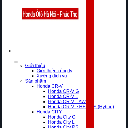
Giới thiệu
Giới thiệu công ty
Xưởng dịch vụ
Sản phẩm
Honda CR-V
Honda CR-V G
Honda CR-V L
Honda CR-V L AWD
Honda CR-V e:HEV RS (Hybrid)
Honda CITY
Honda City G
Honda City L
Honda City RS