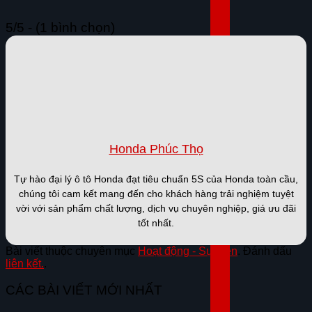
5/5 - (1 bình chọn)
Honda Phúc Thọ
Tự hào đại lý ô tô Honda đạt tiêu chuẩn 5S của Honda toàn cầu,
chúng tôi cam kết mang đến cho khách hàng trải nghiệm tuyệt
vời với sản phẩm chất lượng, dịch vụ chuyên nghiệp, giá ưu đãi
tốt nhất.
Bài viết thuộc chuyên mục
Hoạt động - Sự kiện
. Đánh dấu
liên kết.
.
CÁC BÀI VIẾT MỚI NHẤT