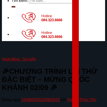
Tìm kiếm:
Hotline
084.323.6666
Hotline
084.323.6666
Hoạt động - Sự kiện
🎉CHƯƠNG TRÌNH LÁI THỬ
ĐẶC BIỆT – MỪNG QUỐC
KHÁNH 02/09 🎉
Đăng ngày
22/08/2025
22/08/2025
bởi
Honda Phúc Thọ