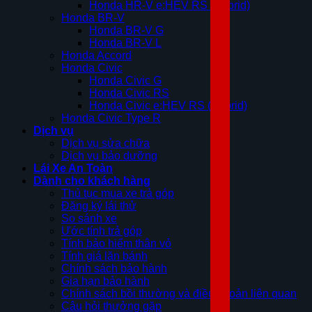
Honda HR-V e:HEV RS (Hybrid)
Honda BR-V
Honda BR-V G
Honda BR-V L
Honda Accord
Honda Civic
Honda Civic G
Honda Civic RS
Honda Civic e:HEV RS (Hybrid)
Honda Civic Type R
Dịch vụ
Dịch vụ sửa chữa
Dịch vụ bảo dưỡng
Lái Xe An Toàn
Dành cho khách hàng
Thủ tục mua xe trả góp
Đăng ký lái thử
So sánh xe
Ước tính trả góp
Tính bảo hiểm thân vỏ
Tính giá lăn bánh
Chính sách bảo hành
Gia hạn bảo hành
Chính sách bồi thường và điều khoản liên quan
Câu hỏi thưởng gặp