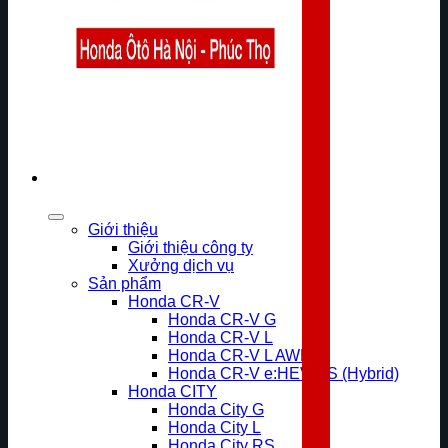
Giới thiệu
Giới thiệu công ty
Xưởng dịch vụ
Sản phẩm
Honda CR-V
Honda CR-V G
Honda CR-V L
Honda CR-V L AWD
Honda CR-V e:HEV RS (Hybrid)
Honda CITY
Honda City G
Honda City L
Honda City RS