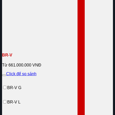
BR-V
Từ 661.000.000 VNĐ
Click để so sánh
BR-V G
BR-V L