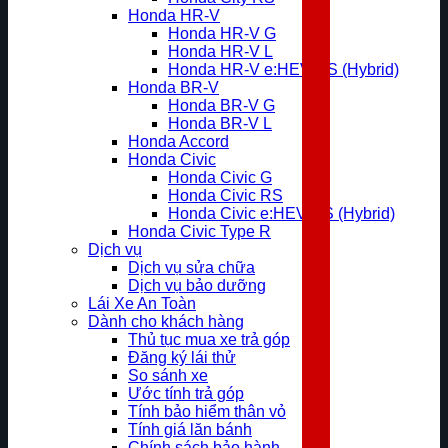
Honda HR-V
Honda HR-V G
Honda HR-V L
Honda HR-V e:HEV RS (Hybrid)
Honda BR-V
Honda BR-V G
Honda BR-V L
Honda Accord
Honda Civic
Honda Civic G
Honda Civic RS
Honda Civic e:HEV RS (Hybrid)
Honda Civic Type R
Dịch vụ
Dịch vụ sửa chữa
Dịch vụ bảo dưỡng
Lái Xe An Toàn
Dành cho khách hàng
Thủ tục mua xe trả góp
Đăng ký lái thử
So sánh xe
Ước tính trả góp
Tính bảo hiểm thân vỏ
Tính giá lăn bánh
Chính sách bảo hành