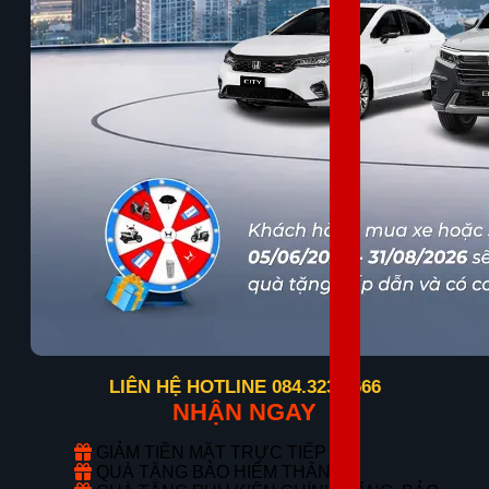
LIÊN HỆ HOTLINE 084.323.6666
NHẬN NGAY
GIẢM TIỀN MẶT TRỰC TIẾP
QUÀ TẶNG BẢO HIỂM THÂN VỎ