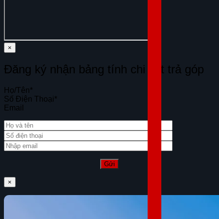
×
Đăng ký nhận bảng tính chi tiết trả góp
Họ/Tên
*
Số Điện Thoại
*
Email
×