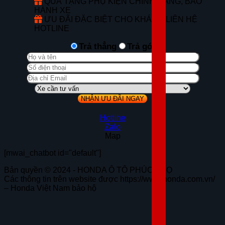
QUÀ TẶNG PHỤ KIỆN CHÍNH HÃNG, BẢO
HÀNH XE
ƯU ĐÃI ĐẶC BIỆT CHO KHÁCH LIÊN HỆ
HOTLINE
Trả thẳng
Trả góp
Hotline
Zalo
Map
[mwai_chatbot id="default"]
Bản quyền © 2024 - HONDA Ô TÔ PHÚC THỌ
Các thông tin trên website được https://www.honda.com.vn/
– Honda Việt Nam bảo hộ