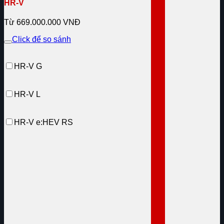
HR-V
Từ 669.000.000 VNĐ
Click để so sánh
HR-V G
HR-V L
HR-V e:HEV RS