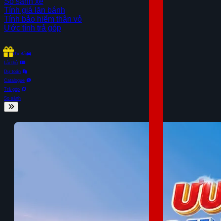
So sánh xe
Tính giá lăn bánh
Tính bảo hiểm thân vỏ
Ước tính trả góp
Ưu đãi
Lái thử
Dự toán
Catalogue
Trả góp
So sánh