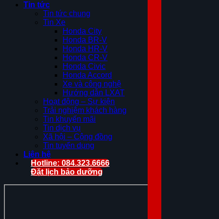
Tin tức
Tin tức chung
Tin Xe
Honda City
Honda BR-V
Honda HR-V
Honda CR-V
Honda Civic
Honda Accord
Xe và công nghệ
Hướng dẫn LXAT
Hoạt động – Sự kiện
Trải nghiệm khách hàng
Tin khuyến mãi
Tin dịch vụ
Xã hội – Cộng đồng
Tin tuyển dụng
Liên hệ
Hotline: 084.323.6666
Đặt lịch bảo dưỡng