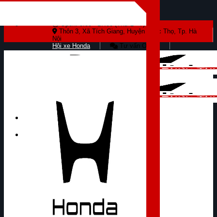
Skip to content
Open: 8:00 - 17:00 (Thứ 2 - 7)
Thôn 3, Xã Tích Giang, Huyện Phúc Thọ, Tp. Hà
Nội
Hội xe Honda
Tư vấn Online
Tìm kiếm: