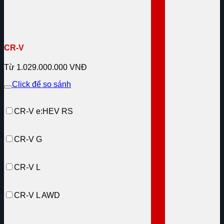
CR-V
Từ 1.029.000.000 VNĐ
Click để so sánh
CR-V e:HEV RS
CR-V G
CR-V L
CR-V L AWD