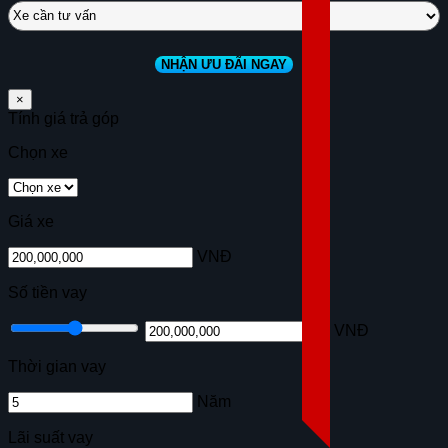
×
Tính giá trả góp
Chọn xe
Giá xe
VNĐ
Số tiền vay
VNĐ
Thời gian vay
Năm
Lãi suất vay