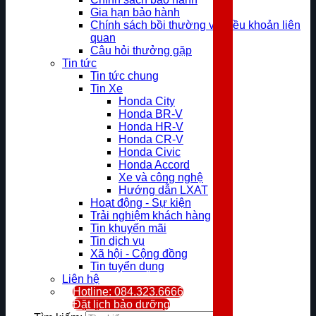
Gia hạn bảo hành
Chính sách bồi thường và điều khoản liên
quan
Câu hỏi thưởng gặp
Tin tức
Tin tức chung
Tin Xe
Honda City
Honda BR-V
Honda HR-V
Honda CR-V
Honda Civic
Honda Accord
Xe và công nghệ
Hướng dẫn LXAT
Hoạt động - Sự kiện
Trải nghiệm khách hàng
Tin khuyến mãi
Tin dịch vụ
Xã hội - Cộng đồng
Tin tuyển dụng
Liên hệ
Hotline: 084.323.6666
Đặt lịch bảo dưỡng