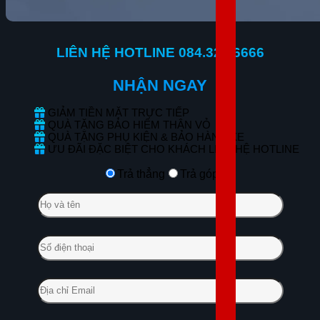
LIÊN HỆ HOTLINE 084.323.6666
NHẬN NGAY
GIẢM TIỀN MẶT TRỰC TIẾP
QUÀ TẶNG BẢO HIỂM THÂN VỎ
QUÀ TẶNG PHỤ KIỆN & BẢO HÀNH XE
ƯU ĐÃI ĐẶC BIỆT CHO KHÁCH LIÊN HỆ HOTLINE
Trả thẳng
Trả góp