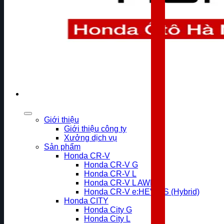
Giới thiệu
Giới thiệu công ty
Xưởng dịch vụ
Sản phẩm
Honda CR-V
Honda CR-V G
Honda CR-V L
Honda CR-V L AWD
Honda CR-V e:HEV RS (Hybrid)
Honda CITY
Honda City G
Honda City L