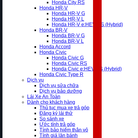
Honda City RS
Honda HR-V
Honda HR-V G
Honda HR-V L
Honda HR-V e:HEV RS (Hybrid)
Honda BR-V
Honda BR-V G
Honda BR-V L
Honda Accord
Honda Civic
Honda Civic G
Honda Civic RS
Honda Civic e:HEV RS (Hybrid)
Honda Civic Type R
Dịch vụ
Dịch vụ sửa chữa
Dịch vụ bảo dưỡng
Lái Xe An Toàn
Dành cho khách hàng
Thủ tục mua xe trả góp
Đăng ký lái thử
So sánh xe
Ước tính trả góp
Tính bảo hiểm thân vỏ
Tính giá lăn bánh