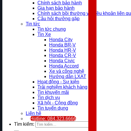
Chính sách bảo hành
Gia hạn bảo hành
Chính sách bồi thường và điều khoản liên q
Câu hỏi thưởng gặp
Tin tức
Tin tức chung
Tin Xe
Honda City
Honda BR-V
Honda HR-V
Honda CR-V
Honda Civic
Honda Accord
Xe và công nghệ
Hướng dẫn LXAT
Hoạt động - Sự kiện
Trải nghiệm khách hàng
Tin khuyến mãi
Tin dịch vụ
Xã hội - Cộng đồng
Tin tuyển dụng
Liên hệ
Hotline: 084.323.6666
Tìm kiếm: