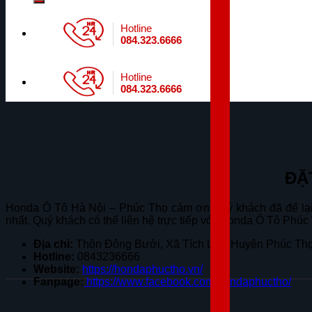
Hotline
084.323.6666
Hotline
084.323.6666
ĐẶ
Honda Ô Tô Hà Nội – Phúc Thọ cảm ơn Quý khách đã để lại t
nhất. Quý khách có thể liên hệ trực tiếp với Honda Ô Tô Phúc
Địa chỉ:
Thôn Đông Bưởi, Xã Tích Lộc, Huyện Phúc Thọ
Hotline:
0843236666
Website:
https://hondaphuctho.vn/
Fanpage:
https://www.facebook.com/hondaphuctho/