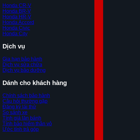
Honda CR-V
Honda BR-V
Honda HR-V
Honda Accord
Honda Civic
Honda City
Dịch vụ
Gia hạn bảo hành
Dịch vụ sửa chữa
Dịch vụ bảo dưỡng
Dánh cho khách hàng
Chính sách bảo hành
Câu hỏi thường gặp
Đăng ký lái thử
So sánh xe
Tính giá lăn bánh
Tính bảo hiểm thân vỏ
Ước tính trả góp