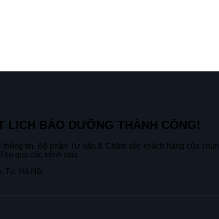
T LỊCH BẢO DƯỠNG THÀNH CÔNG!
hông tin. Bộ phận Tư vấn & Chăm sóc khách hàng của chúng t
 Thọ qua các kênh sau:
, Tp. Hà Nội