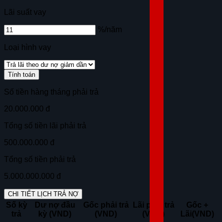
Lãi suất vay
%/năm
Loại hình vay
Tính toán
Số tiền hàng tháng phải trả
20.000.000 đ
Tổng số tiền lãi phải trả
500.000.000 đ
Tổng số tiền phải trả
5.000.000.000 đ
CHI TIẾT LỊCH TRẢ NỢ
Số kỳ
Dư nợ đầu
Gốc phải trả
Lãi phải trả
Gốc +
trả
kỳ (VND)
(VND)
(VND)
Lãi(VND)