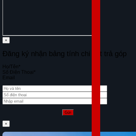
×
Đăng ký nhận bảng tính chi tiết trả góp
Họ/Tên
*
Số Điện Thoại
*
Email
×