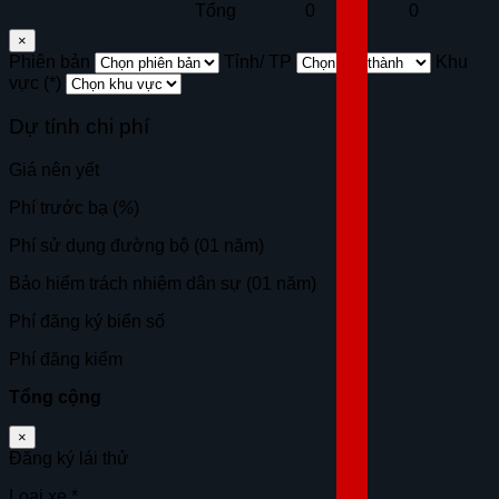
Tổng
0
0
×
Phiên bản
Tỉnh/ TP
Khu
vực (*)
Dự tính chi phí
Giá nên yết
Phí trước bạ (
%
)
Phí sử dụng đường bộ (01 năm)
Bảo hiểm trách nhiệm dân sự (01 năm)
Phí đăng ký biển số
Phí đăng kiểm
Tổng cộng
×
Đăng ký lái thử
Loại xe
*