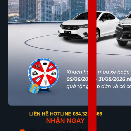
LIÊN HỆ HOTLINE 084.323.6666
NHẬN NGAY