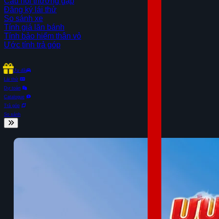
Câu hỏi thường gặp
Đăng ký lái thử
So sánh xe
Tính giá lăn bánh
Tính bảo hiểm thân vỏ
Ước tính trả góp
Ưu đãi
Lái thử
Dự toán
Catalogue
Trả góp
So sánh