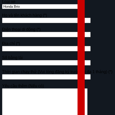
Loại xe
Họ và tên khách hàng
(*)
Điện thoại di động
(*)
Địa chỉ
(*)
Số bằng lái
Thời gian chạy thử (Vui lòng đăng ký trước tối đa 1 tháng)
(*)
Yêu cầu thêm (Nếu có)