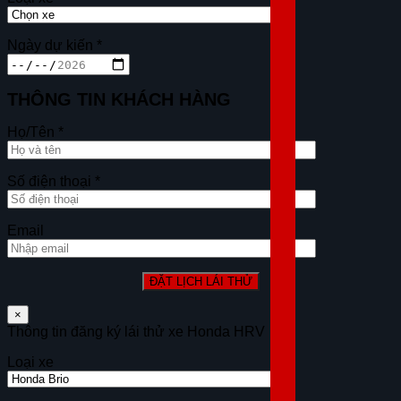
Ngày dự kiến
*
THÔNG TIN KHÁCH HÀNG
Họ/Tên
*
Số điện thoại
*
Email
×
Thông tin đăng ký lái thử xe Honda HRV
Loại xe