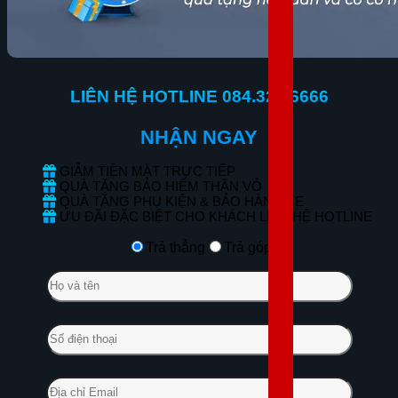
LIÊN HỆ HOTLINE 084.323.6666
NHẬN NGAY
GIẢM TIỀN MẶT TRỰC TIẾP
QUÀ TẶNG BẢO HIỂM THÂN VỎ
QUÀ TẶNG PHỤ KIỆN & BẢO HÀNH XE
ƯU ĐÃI ĐẶC BIỆT CHO KHÁCH LIÊN HỆ HOTLINE
Trả thẳng
Trả góp