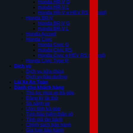
Honda HR-V G
Honda HR-V L
Honda HR-V e:HEV RS (Hybrid)
Honda BR-V
Honda BR-V G
Honda BR-V L
Honda Accord
Honda Civic
Honda Civic G
Honda Civic RS
Honda Civic e:HEV RS (Hybrid)
Honda Civic Type R
Dịch vụ
Dịch vụ sửa chữa
Dịch vụ bảo dưỡng
Lái Xe An Toàn
Dành cho khách hàng
Thủ tục mua xe trả góp
Đăng ký lái thử
So sánh xe
Ước tính trả góp
Tính bảo hiểm thân vỏ
Tính giá lăn bánh
Chính sách bảo hành
Gia hạn bảo hành