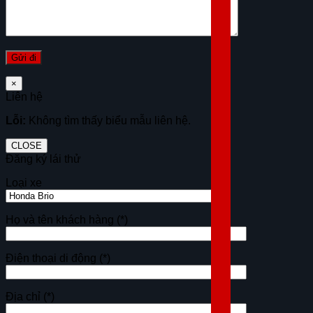
×
Liên hệ
Lỗi:
Không tìm thấy biểu mẫu liên hệ.
CLOSE
Đăng ký lái thử
Loại xe
Họ và tên khách hàng
(*)
Điện thoại di động
(*)
Địa chỉ
(*)