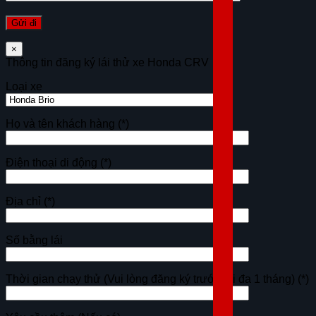
×
Thông tin đăng ký lái thử xe Honda CRV
Loại xe
Họ và tên khách hàng
(*)
Điện thoại di động
(*)
Địa chỉ
(*)
Số bằng lái
Thời gian chạy thử (Vui lòng đăng ký trước tối đa 1 tháng)
(*)