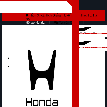
Skip to content
Open: 8:00 - 17:00 (Thứ 2 - 7)
Thôn 3, Xã Tích Giang, Huyện Phúc Thọ, Tp. Hà
Nội
Hội xe Honda
Tư vấn Online
Tìm kiếm: