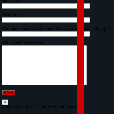
Địa chỉ
(*)
Số bằng lái
Thời gian chạy thử (Vui lòng đăng ký trước tối đa 1 tháng)
(*)
Yêu cầu thêm (Nếu có)
×
Thông tin đăng ký lái thử xe Honda Accord