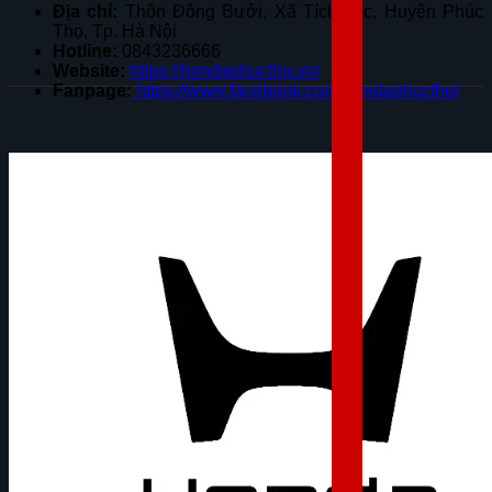
Địa chỉ:
Thôn Đông Bưởi, Xã Tích Lộc, Huyện Phúc
Thọ, Tp. Hà Nội
Hotline:
0843236666
Website:
https://hondaphuctho.vn/
Fanpage:
https://www.facebook.com/hondaphuctho/