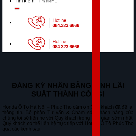
Tìm kiếm:
Hotline
084.323.6666
Hotline
084.323.6666
ĐĂNG KÝ NHẬN BẢNG TÍNH LÃI
SUẤT THÀNH CÔNG!
Honda Ô Tô Hà Nội – Phúc Thọ cảm ơn Quý khách đã để lại
thông tin. Bộ phận Tư vấn & Chăm sóc khách hàng của
chúng tôi sẽ liên hệ với Quý khách trong thời gian sớm nhất.
Quý khách có thể liên hệ trực tiếp với Honda Ô Tô Phúc Thọ
qua các kênh sau: