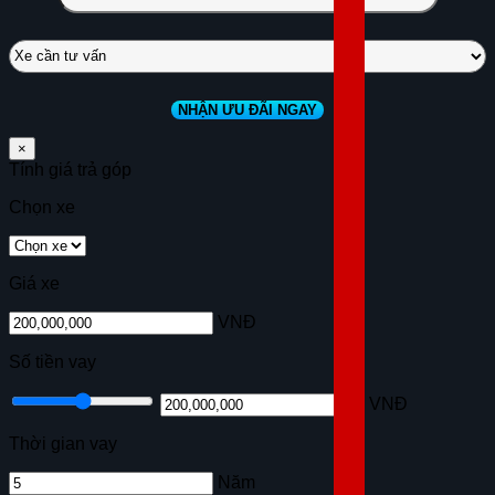
×
Tính giá trả góp
Chọn xe
Giá xe
VNĐ
Số tiền vay
VNĐ
Thời gian vay
Năm