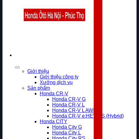
Giới thiệu
Giới thiệu công ty
Xưởng dịch vụ
Sản phẩm
Honda CR-V
Honda CR-V G
Honda CR-V L
Honda CR-V L AWD
Honda CR-V e:HEV RS (Hybrid)
Honda CITY
Honda City G
Honda City L
Honda City RS