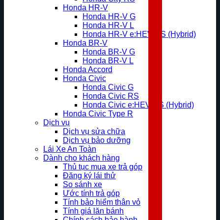
Honda HR-V
Honda HR-V G
Honda HR-V L
Honda HR-V e:HEV RS (Hybrid)
Honda BR-V
Honda BR-V G
Honda BR-V L
Honda Accord
Honda Civic
Honda Civic G
Honda Civic RS
Honda Civic e:HEV RS (Hybrid)
Honda Civic Type R
Dịch vụ
Dịch vụ sửa chữa
Dịch vụ bảo dưỡng
Lái Xe An Toàn
Dành cho khách hàng
Thủ tục mua xe trả góp
Đăng ký lái thử
So sánh xe
Ước tính trả góp
Tính bảo hiểm thân vỏ
Tính giá lăn bánh
Chính sách bảo hành