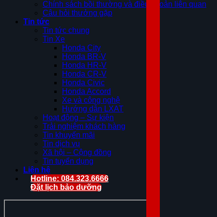
Chính sách bồi thường và điều khoản liên quan
Câu hỏi thưởng gặp
Tin tức
Tin tức chung
Tin Xe
Honda City
Honda BR-V
Honda HR-V
Honda CR-V
Honda Civic
Honda Accord
Xe và công nghệ
Hướng dẫn LXAT
Hoạt động – Sự kiện
Trải nghiệm khách hàng
Tin khuyến mãi
Tin dịch vụ
Xã hội – Cộng đồng
Tin tuyển dụng
Liên hệ
Hotline: 084.323.6666
Đặt lịch bảo dưỡng