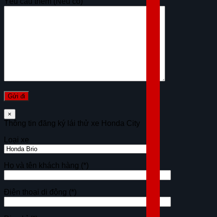
Yêu cầu thêm (Nếu có)
×
Thông tin đăng ký lái thử xe Honda City
Loại xe
Họ và tên khách hàng
(*)
Điện thoại di động
(*)