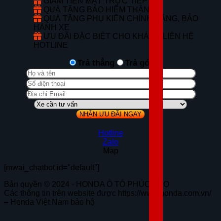
GIẢM TIỀN MẶT TRỰC TIẾP
QUÀ TẶNG BẢO HIỂM THÂN VỎ
QUÀ TẶNG PHỤ KIỆN CHÍNH HÃNG, BẢO
HÀNH XE
ƯU ĐÃI ĐẶC BIỆT CHO KHÁCH LIÊN HỆ
HOTLINE
Trả thẳng
Trả góp
Hotline
Zalo
Map
[mwai_chatbot id="default"]
Bản quyền © 2024 - HONDA Ô TÔ PHÚC THỌ
Các thông tin trên website được https://www.honda.com.vn/
– Honda Việt Nam bảo hộ