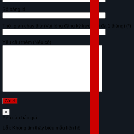
Số bằng lái
Thời gian chạy thử (Vui lòng đăng ký trước tối đa 1 tháng)
(*)
Yêu cầu thêm (Nếu có)
×
Yêu cầu báo giá
Lỗi:
Không tìm thấy biểu mẫu liên hệ.