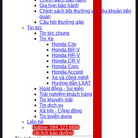
Gia hạn bảo hành
Chính sách bồi thường và điều khoản liên
quan
Câu hỏi thưởng gặp
Tin tức
Tin tức chung
Tin Xe
Honda City
Honda BR-V
Honda HR-V
Honda CR-V
Honda Civic
Honda Accord
Xe và công nghệ
Hướng dẫn LXAT
Hoạt động - Sự kiện
Trải nghiệm khách hàng
Tin khuyến mãi
Tin dịch vụ
Xã hội - Cộng đồng
Tin tuyển dụng
Liên hệ
Hotline: 084.323.6666
Đặt lịch bảo dưỡng